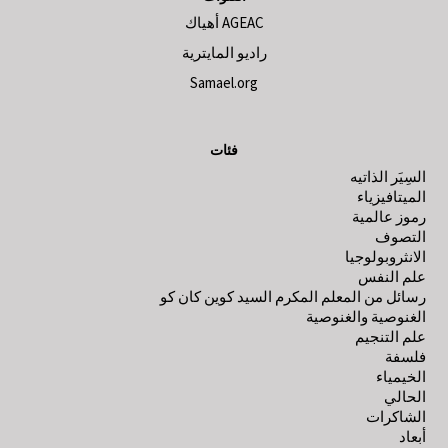
AGEAC أهياك
راديو المايترية
Samael.org
فئات
السِيَر الذاتيه
الميتافيزياء
رموز عالمية
التصوف
الانثروبولوجيا
علم النفس
رسائل من المعلم المكرم السيد كوين كان كو
الغنوصية والغنوصية
علم التنجيم
فلسفة
الخيمياء
الحالي
الشاكرات
أبعاد