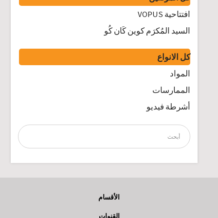
افتتاحية VOPUS
السيد المُكرَم كوين كَان كُو
كل الانواع
المواد
الممارسات
أشرطة فيديو
الأقسام
القنوات