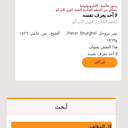
رموز عالمية
الانثروبولوجيا
رسائل من المعلم المكرم السيد كوين كان كو
لا أحد يعرف نفسه
السيد المُكرَم كوين كَان كُو
بيتر بروجل Pieter Brueghel, الشيخ، بين عامي ١٥٢٦
و١٥٦٩
هذا النقش بعنوان
لا أحد يعرف نفسه
اقرأ أكثر
أبحث
كل المؤلفين