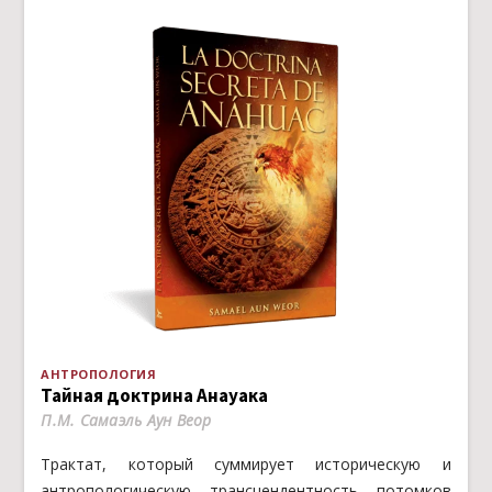
АНТРОПОЛОГИЯ
Тайная доктрина Анауака
П.М. Самаэль Аун Веор
Трактат, который суммирует историческую и
антропологическую трансцендентность потомков