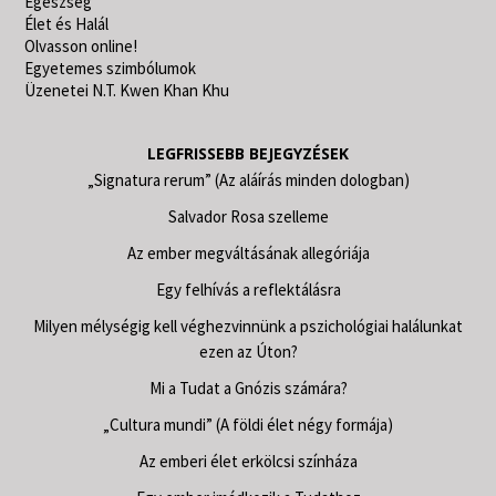
Egészség
Élet és Halál
Olvasson online!
Egyetemes szimbólumok
Üzenetei N.T. Kwen Khan Khu
LEGFRISSEBB BEJEGYZÉSEK
„Signatura rerum” (Az aláírás minden dologban)
Salvador Rosa szelleme
Az ember megváltásának allegóriája
Egy felhívás a reflektálásra
Milyen mélységig kell véghezvinnünk a pszichológiai halálunkat
ezen az Úton?
Mi a Tudat a Gnózis számára?
„Cultura mundi” (A földi élet négy formája)
Az emberi élet erkölcsi színháza