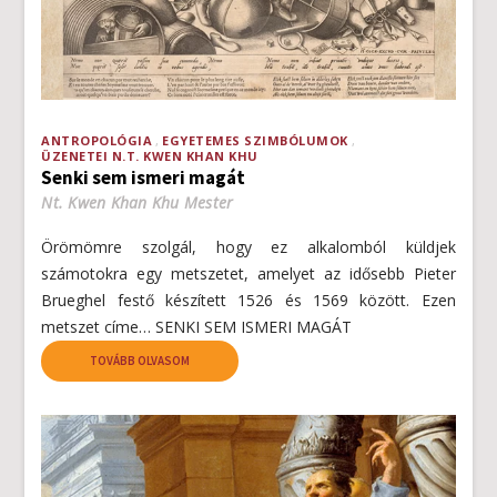
ANTROPOLÓGIA
EGYETEMES SZIMBÓLUMOK
ÜZENETEI N.T. KWEN KHAN KHU
Senki sem ismeri magát
Nt. Kwen Khan Khu Mester
Örömömre szolgál, hogy ez alkalomból küldjek
számotokra egy metszetet, amelyet az idősebb Pieter
Brueghel festő készített 1526 és 1569 között. Ezen
metszet címe… SENKI SEM ISMERI MAGÁT
TOVÁBB OLVASOM