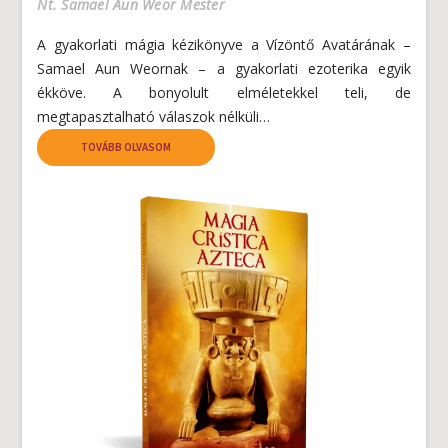
Nt. Samael Aun Weor Mester
A gyakorlati mágia kézikönyve a Vízöntő Avatárának –
Samael Aun Weornak – a gyakorlati ezoterika egyik
ékköve. A bonyolult elméletekkel teli, de
megtapasztalható válaszok nélküli…
TOVÁBB OLVASOM