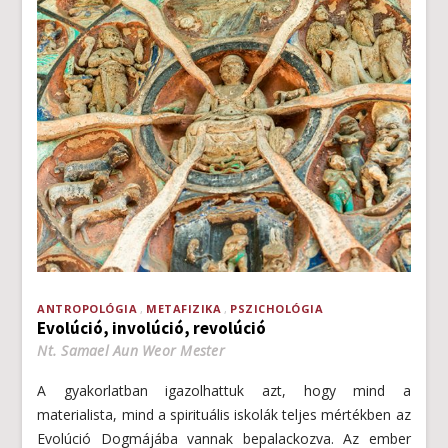
ANTROPOLÓGIA
METAFIZIKA
PSZICHOLÓGIA
Evolúció, involúció, revolúció
Nt. Samael Aun Weor Mester
A gyakorlatban igazolhattuk azt, hogy mind a
materialista, mind a spirituális iskolák teljes mértékben az
Evolúció Dogmájába vannak bepalackozva. Az ember