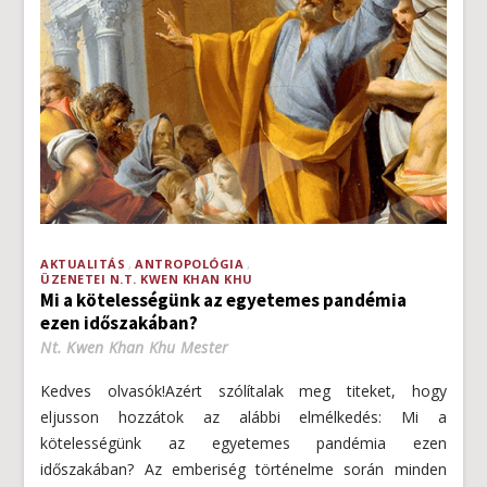
AKTUALITÁS
ANTROPOLÓGIA
ÜZENETEI N.T. KWEN KHAN KHU
Mi a kötelességünk az egyetemes pandémia
ezen időszakában?
Nt. Kwen Khan Khu Mester
Kedves olvasók!Azért szólítalak meg titeket, hogy
eljusson hozzátok az alábbi elmélkedés: Mi a
kötelességünk az egyetemes pandémia ezen
időszakában? Az emberiség történelme során minden