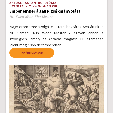
AKTUALITÁS
ANTROPOLÓGIA
ÜZENETEI N.T. KWEN KHAN KHU
Ember ember általi kizsákmányolása
Nt. Kwen Khan Khu Mester
Nagy örömömre szolgál eljuttatni hozzátok Avatárunk- a
Nt. Samael Aun Weor Mester – szavait ebben a
szövegben, amely az Abraxas magazin 11. számában
jelent meg 1966 decemberében.
TOVÁBB OLVASOM