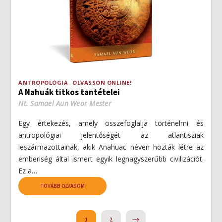
ANTROPOLÓGIA
OLVASSON ONLINE!
A Nahuák titkos tantételei
Nt. Samael Aun Weor Mester
Egy értekezés, amely összefoglalja történelmi és
antropológiai jelentőségét az atlantisziak
leszármazottainak, akik Anahuac néven hozták létre az
emberiség által ismert egyik legnagyszerűbb civilizációt.
Ez a…
TOVÁBB OLVASOM
NEXT
1
2