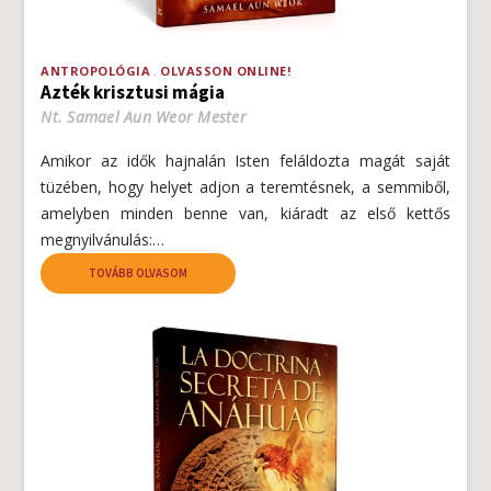
ANTROPOLÓGIA
OLVASSON ONLINE!
Azték krisztusi mágia
Nt. Samael Aun Weor Mester
Amikor az idők hajnalán Isten feláldozta magát saját
tüzében, hogy helyet adjon a teremtésnek, a semmiből,
amelyben minden benne van, kiáradt az első kettős
megnyilvánulás:…
TOVÁBB OLVASOM