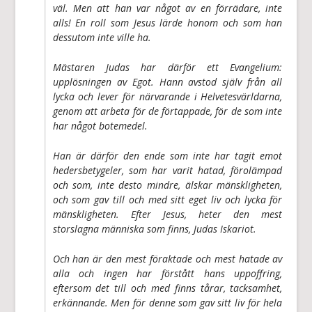
väl. Men att han var något av en förrädare, inte
alls! En roll som Jesus lärde honom och som han
dessutom inte ville ha.
Mästaren Judas har därför ett Evangelium:
upplösningen av Egot. Hann avstod själv från all
lycka och lever för närvarande i Helvetesvärldarna,
genom att arbeta för de förtappade, för de som inte
har något botemedel.
Han är därför den ende som inte har tagit emot
hedersbetygeler, som har varit hatad, förolämpad
och som, inte desto mindre, älskar mänskligheten,
och som gav till och med sitt eget liv och lycka för
mänskligheten. Efter Jesus, heter den mest
storslagna människa som finns, Judas Iskariot.
Och han är den mest föraktade och mest hatade av
alla och ingen har förstått hans uppoffring,
eftersom det till och med finns tårar, tacksamhet,
erkännande. Men för denne som gav sitt liv för hela