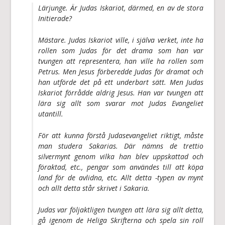
Lärjunge. Är Judas Iskariot, därmed, en av de stora
Initierade?
Mästare. Judas Iskariot ville, i själva verket, inte ha
rollen som Judas för det drama som han var
tvungen att representera, han ville ha rollen som
Petrus. Men Jesus förberedde Judas för dramat och
han utförde det på ett underbart sätt. Men Judas
Iskariot förrådde aldrig Jesus. Han var tvungen att
lära sig allt som svarar mot Judas Evangeliet
utantill.
För att kunna förstå Judasevangeliet riktigt, måste
man studera Sakarias. Där nämns de trettio
silvermynt genom vilka han blev uppskattad och
föraktad, etc., pengar som användes till att köpa
land för de avlidna, etc. Allt detta -typen av mynt
och allt detta står skrivet i Sakaria.
Judas var följaktligen tvungen att lära sig allt detta,
gå igenom de Heliga Skrifterna och spela sin roll