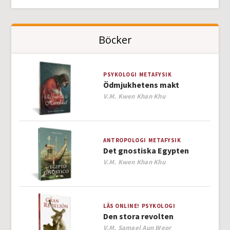
Böcker
PSYKOLOGI
METAFYSIK
Ödmjukhetens makt
Author
V.M. Kwen Khan Khu
ANTROPOLOGI
METAFYSIK
Det gnostiska Egypten
Author
V.M. Kwen Khan Khu
LÄS ONLINE!
PSYKOLOGI
Den stora revolten
Author
V.M. Samael Aun Weor