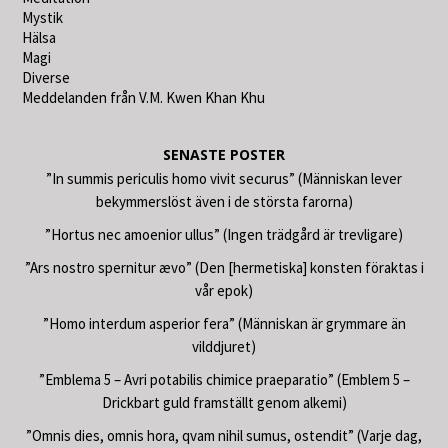
Mystik
Hälsa
Magi
Diverse
Meddelanden från V.M. Kwen Khan Khu
SENASTE POSTER
”In summis periculis homo vivit securus” (Människan lever
bekymmerslöst även i de största farorna)
”Hortus nec amoenior ullus” (Ingen trädgård är trevligare)
”Ars nostro spernitur ævo” (Den [hermetiska] konsten föraktas i
vår epok)
”Homo interdum asperior fera” (Människan är grymmare än
vilddjuret)
”Emblema 5 – Avri potabilis chimice praeparatio” (Emblem 5 –
Drickbart guld framställt genom alkemi)
”Omnis dies, omnis hora, qvam nihil sumus, ostendit” (Varje dag,