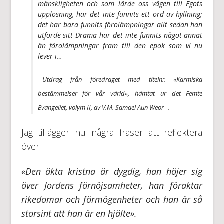
mänskligheten och som lärde oss vägen till Egots
upplösning, har det inte funnits ett ord av hyllning;
det har bara funnits förolämpningar allt sedan han
utförde sitt Drama har det inte funnits något annat
än förolämpningar fram till den epok som vi nu
lever i…
─Utdrag från föredraget med titeln::
«Karmiska
bestämmelser för vår värld»
, hämtat ur
det Femte
Evangeliet
, volym II, av V.M. Samael Aun Weor─.
Jag tillägger nu några fraser att reflektera
över:
«Den äkta kristna är dygdig, han höjer sig
över Jordens förnöjsamheter, han föraktar
rikedomar och förmögenheter och han är så
storsint att han är en hjälte».