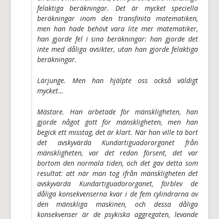
felaktiga beräkningar. Det är mycket speciella
beräkningar inom den transfinita matematiken,
men han hade behövt vara lite mer matematiker,
han gjorde fel i sina beräkningar: han gjorde det
inte med dåliga avsikter, utan han gjorde felaktiga
beräkningar.
Lärjunge. Men han hjälpte oss också väldigt
mycket…
Mästare. Han arbetade för mänskligheten, han
gjorde något gott för mänskligheten, men han
begick ett misstag, det är klart. När han ville ta bort
det avskyvärda Kundartiguadororganet från
mänskligheten, var det redan försent, det var
bortom den normala tiden, och det gav detta som
resultat: att när man tog ifrån mänskligheten det
avskyvärda Kundartiguadororganet, förblev de
dåliga konsekvenserna kvar i de fem cylindrarna av
den mänskliga maskinen, och dessa dåliga
konsekvenser är de psykiska aggregaten, levande