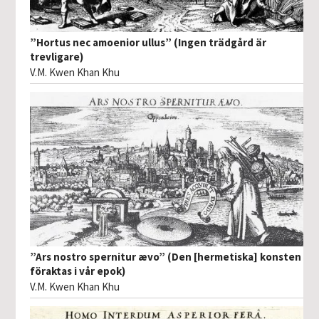
”Hortus nec amoenior ullus” (Ingen trädgård är
trevligare)
V.M. Kwen Khan Khu
”Ars nostro spernitur ævo” (Den [hermetiska] konsten
föraktas i vår epok)
V.M. Kwen Khan Khu