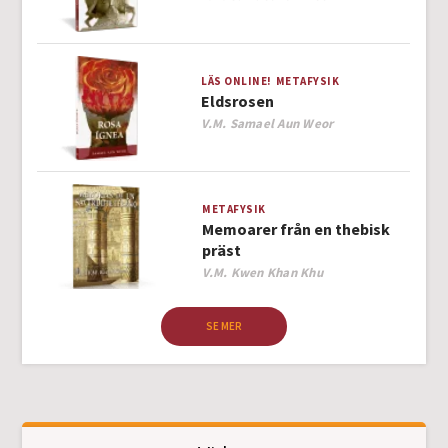
LÄS ONLINE!
METAFYSIK
Eldsrosen
Author
V.M. Samael Aun Weor
METAFYSIK
Memoarer från en thebisk
präst
Author
V.M. Kwen Khan Khu
SE MER