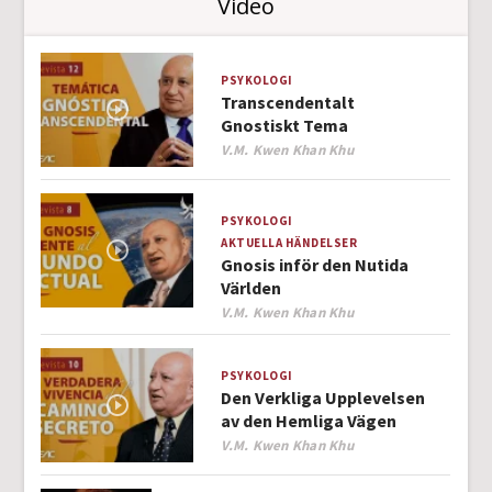
Video
PSYKOLOGI
Transcendentalt
Gnostiskt Tema
Author
V.M. Kwen Khan Khu
PSYKOLOGI
AKTUELLA HÄNDELSER
Gnosis inför den Nutida
Världen
Author
V.M. Kwen Khan Khu
PSYKOLOGI
Den Verkliga Upplevelsen
av den Hemliga Vägen
Author
V.M. Kwen Khan Khu