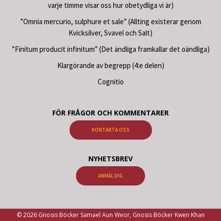
varje timme visar oss hur obetydliga vi är)
”Omnia mercurio, sulphure et sale” (Allting existerar genom
Kvicksilver, Svavel och Salt)
”Finitum producit infinitum” (Det ändliga framkallar det oändliga)
Klargörande av begrepp (4:e delen)
Cognitio
FÖR FRÅGOR OCH KOMMENTARER
KONTAKTA OSS
NYHETSBREV
ANMÄL DIG
© 2026 Gnosis Böcker Samael Aun Weor, Gnosis Böcker Kwen Khan