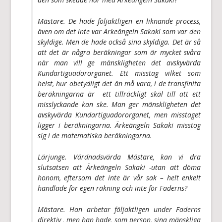
Mästare. De hade följaktligen en liknande process,
även om det inte var Ärkeängeln Sakaki som var den
skyldige. Men de hade också sina skyldiga. Det är så
att det är några beräkningar som är mycket svåra
när man vill ge mänskligheten det avskyvärda
Kundartiguadororganet. Ett misstag vilket som
helst, hur obetydligt det än må vara, i de transfinita
beräkningarna är ett tillräckligt skäl till att ett
misslyckande kan ske. Man ger mänskligheten det
avskyvärda Kundartiguadororganet, men misstaget
ligger i beräkningarna. Ärkeängeln Sakaki misstog
sig i de matematiska beräkningarna.
Lärjunge. Värdnadsvärda Mästare, kan vi dra
slutsatsen att Ärkeängeln Sakaki -utan att döma
honom, eftersom det inte är vår sak – helt enkelt
handlade för egen räkning och inte för Faderns?
Mästare. Han arbetar följaktligen under Faderns
direktiv , men han hade, som person, sina mänskliga