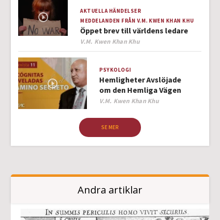
AKTUELLA HÄNDELSER
MEDDELANDEN FRÅN V.M. KWEN KHAN KHU
Öppet brev till världens ledare
Author
V.M. Kwen Khan Khu
PSYKOLOGI
Hemligheter Avslöjade
om den Hemliga Vägen
Author
V.M. Kwen Khan Khu
SE MER
Andra artiklar