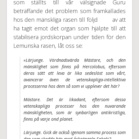
som ställts till vår välsignade Guru
beträffande det problem som framkallades
hos den mänskliga rasen till följd av att
ha tagit emot det organ som hjälpte till att
stabilisera jordskorpan under tiden för den
Lemuriska rasen, låt oss se:
«Lärjunge. Vördnadsvärda Mästare, och den
mänsklighet som finns på Hercolobus, eftersom
deras sätt att leva är lika sedeslöst som vårt,
avancerar även de vetenskapliga-intellektiva
processerna hos dem så som vi upplever det här?
Mästare. Det är likadant, eftersom dessa
vetenskapliga processer hos den nuvarande
mänskligheten, som är synbarligen antikristliga,
finns på varje ond planet.
Lärjunge. Gick de också igenom samma process som
den som skedde här med Ärkeängeln Sakaki?