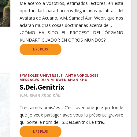
Me acerco a vosotros, estimados lectores, en esta
oportunidad, para haceros llegar unas palabras del
Avatara de Acuario, V.M. Samael Aun Weor, que nos
aclaran muchas cosas doctrinarias acerca de…
¿CÓMO HA SIDO EL PROCESO DEL ÓRGANO
KUNDARTIGUADOR EN OTROS MUNDOS?
LIRE PLUS
SYMBOLES UNIVERSELS
ANTHROPOLOGIE
MESSAGES DU V.M. KWEN KHAN KHU
S.Dei.Genitrix
V.M. Kwen Khan Khu
Très aimés amis/ies : C’est avec une joie profonde
que je veux partager avec vous la présente gravure
qui porte le nom de : S.Dei.Genitrix Le titre…
LIRE PLUS