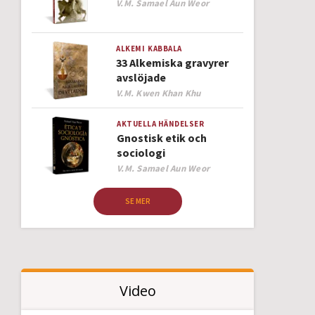
Author
V.M. Samael Aun Weor
ALKEMI
KABBALA
33 Alkemiska gravyrer
avslöjade
Author
V.M. Kwen Khan Khu
AKTUELLA HÄNDELSER
Gnostisk etik och
sociologi
Author
V.M. Samael Aun Weor
SE MER
Video