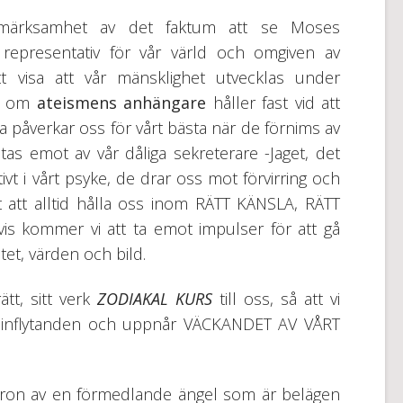
pmärksamhet av det faktum att se Moses
epresentativ för vår värld och omgiven av
tt visa att vår mänsklighet utvecklas under
en om
ateismens anhängare
håller fast vid att
a påverkar oss för vårt bästa när de förnims av
as emot av vår dåliga sekreterare -Jaget, det
ivt i vårt psyke, de drar oss mot förvirring och
t att alltid hålla oss inom RÄTT KÄNSLA, RÄTT
 kommer vi att ta emot impulser för att gå
tet, värden och bild.
tt, sitt verk
ZODIAKAL KURS
till oss, så att vi
ska inflytanden och uppnår VÄCKANDET AV VÅRT
aron av en förmedlande ängel som är belägen