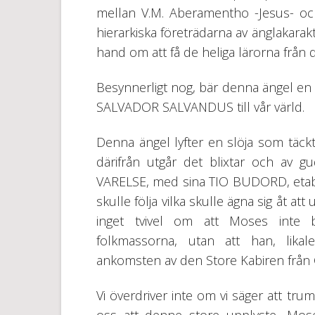
mellan V.M. Aberamentho -Jesus- och
hierarkiska företrädarna av änglakara
hand om att få de heliga lärorna från d
Besynnerligt nog, bär denna ängel en 
SALVADOR SALVANDUS till vår värld.
Denna ängel lyfter en slöja som täc
därifrån utgår det blixtar och av g
VARELSE, med sina TIO BUDORD, etabl
skulle följa vilka skulle ägna sig åt at
inget tvivel om att Moses inte 
folkmassorna, utan att han, lika
ankomsten av den Store Kabiren från G
Vi överdriver inte om vi säger att tr