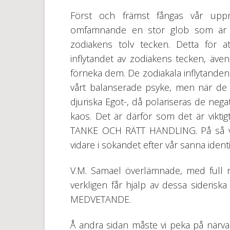
Först och främst fångas vår up
omfamnande en stor glob som är r
zodiakens tolv tecken. Detta för a
inflytandet av zodiakens tecken, äv
förneka dem. De zodiakala inflytanden
vårt balanserade psyke, men när de t
djuriska Egot-, då polariseras de negat
kaos. Det är därför som det är viktig
TANKE OCH RÄTT HANDLING. På så vis
vidare i sökandet efter vår sanna identi
V.M. Samael överlämnade, med full rä
verkligen får hjälp av dessa sideri
MEDVETANDE.
Å andra sidan måste vi peka på närv