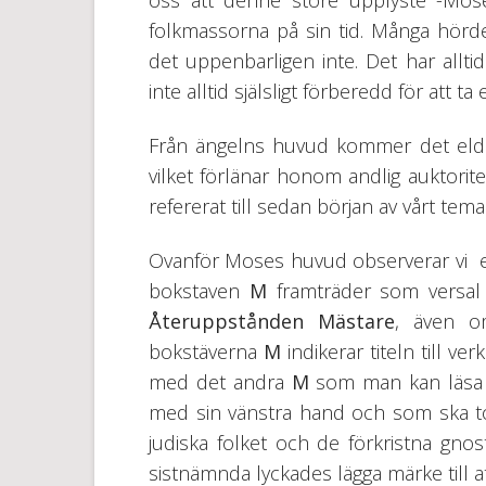
oss att denne store upplyste -Moses-
folkmassorna på sin tid. Många hör
det uppenbarligen inte. Det har alltid
inte alltid själsligt förberedd för att ta
Från ängelns huvud kommer det eld 
vilket förlänar honom andlig auktoritet
refererat till sedan början av vårt tema
Ovanför Moses huvud observerar vi en 
bokstaven
M
framträder som versal
Återuppstånden Mästare
, även o
bokstäverna
M
indikerar titeln till ve
med det andra
M
som man kan läsa 
med sin vänstra hand och som ska t
judiska folket och de förkristna gno
sistnämnda lyckades lägga märke till at