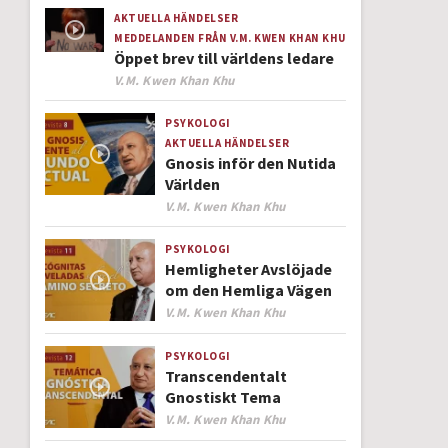
AKTUELLA HÄNDELSER
MEDDELANDEN FRÅN V.M. KWEN KHAN KHU
Öppet brev till världens ledare
Author
V.M. Kwen Khan Khu
PSYKOLOGI
AKTUELLA HÄNDELSER
Gnosis inför den Nutida
Världen
Author
V.M. Kwen Khan Khu
PSYKOLOGI
Hemligheter Avslöjade
om den Hemliga Vägen
Author
V.M. Kwen Khan Khu
PSYKOLOGI
Transcendentalt
Gnostiskt Tema
Author
V.M. Kwen Khan Khu