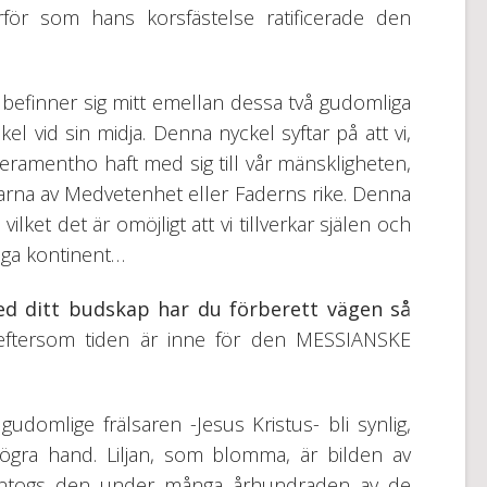
för som hans korsfästelse ratificerade den
efinner sig mitt emellan dessa två gudomliga
l vid sin midja. Denna nyckel syftar på att vi,
amentho haft med sig till vår mänskligheten,
rldarna av Medvetenhet eller Faderns rike. Denna
n vilket det är omöjligt att vi tillverkar själen och
liga kontinent…
d ditt budskap har du förberett vägen så
 eftersom tiden är inne för den MESSIANSKE
domlige frälsaren -Jesus Kristus- bli synlig,
högra hand. Liljan, som blomma, är bilden av
r antogs den under många århundraden av de