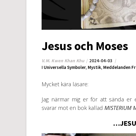
Jesus och Moses
V.M. Kwen Khan Khu
2024-04-03
I
Universella Symboler
,
Mystik
,
Meddelanden Fr
Mycket kära läsare:
Jag närmar mig er för att sända er 
svarar mot en bok kallad
MISTERIUM
…JESU