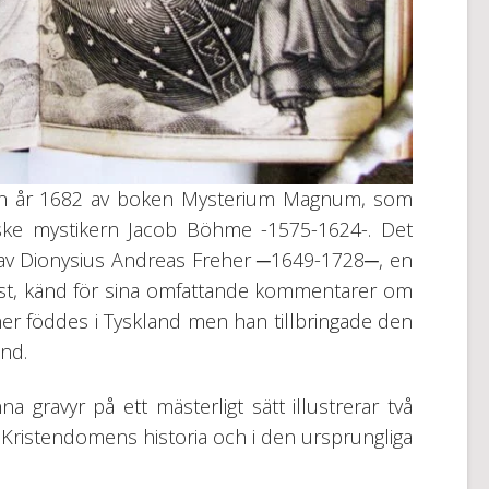
rån år 1682 av boken Mysterium Magnum, som
yske mystikern Jacob Böhme -1575-1624-. Det
s av Dionysius Andreas Freher ─1649-1728─, en
mist, känd för sina omfattande kommentarer om
r föddes i Tyskland men han tillbringade den
and.
a gravyr på ett mästerligt sätt illustrerar två
 i Kristendomens historia och i den ursprungliga