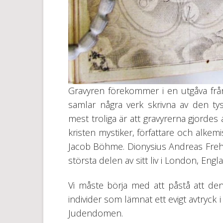
Gravyren förekommer i en utgåva f
samlar några verk skrivna av den t
mest troliga är att gravyrerna gjorde
kristen mystiker, författare och alke
Jacob Böhme. Dionysius Andreas Frehe
största delen av sitt liv i London, Engl
Vi måste börja med att påstå att denn
individer som lämnat ett evigt avtryck
Judendomen.