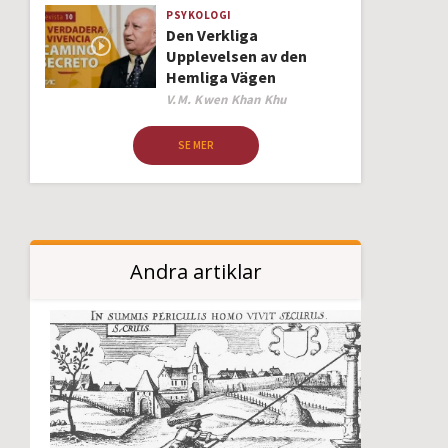
PSYKOLOGI
Den Verkliga
Upplevelsen av den
Hemliga Vägen
Author
V.M. Kwen Khan Khu
SE MER
Andra artiklar