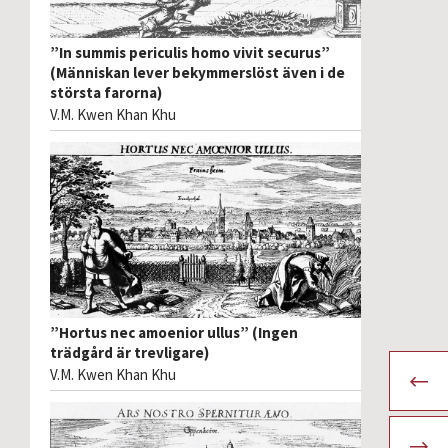
”In summis periculis homo vivit securus”
(Människan lever bekymmerslöst även i de
största farorna)
V.M. Kwen Khan Khu
”Hortus nec amoenior ullus” (Ingen
trädgård är trevligare)
V.M. Kwen Khan Khu