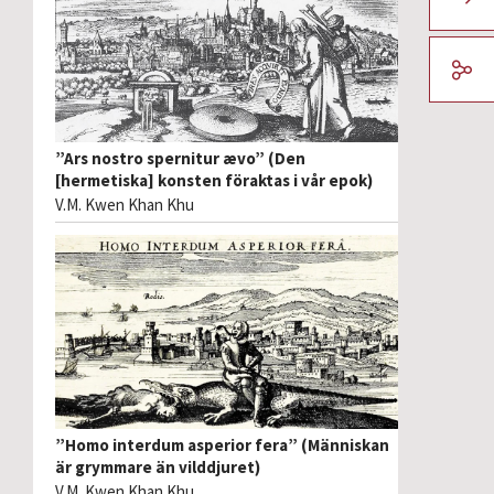
”Ars nostro spernitur ævo” (Den
[hermetiska] konsten föraktas i vår epok)
V.M. Kwen Khan Khu
”Homo interdum asperior fera” (Människan
är grymmare än vilddjuret)
V.M. Kwen Khan Khu