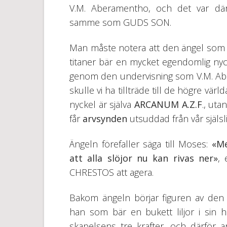
V.M. Aberamentho, och det var där
samme som GUDS SON.
Man måste notera att den ängel som b
titaner bär en mycket egendomlig nycke
genom den undervisning som V.M. Aber
skulle vi ha tillträde till de högre vä
nyckel är själva
ARCANUM A.Z.F
., uta
får
arvsynden
utsuddad från vår själs
Ängeln förefaller säga till Moses:
«Me
att alla slöjor nu kan rivas ner»
,
CHRESTOS att agera.
Bakom ängeln börjar figuren av den gu
han som bär en bukett liljor i sin 
skapelsens tre krafter, och därfö