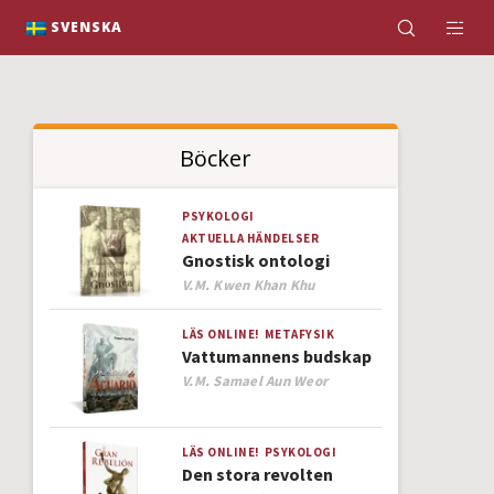
K
SVENSKA
Böcker
PSYKOLOGI
AKTUELLA HÄNDELSER
Gnostisk ontologi
Author
V.M. Kwen Khan Khu
LÄS ONLINE!
METAFYSIK
Vattumannens budskap
Author
V.M. Samael Aun Weor
LÄS ONLINE!
PSYKOLOGI
Den stora revolten