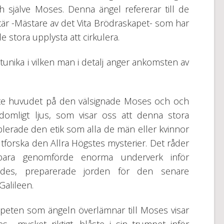
 själve Moses. Denna ängel refererar till de
ktär -Mästare av det Vita Brödraskapet- som har
e stora upplysta att cirkulera.
tunika i vilken man i detalj anger ankomsten av
kte huvudet på den välsignade Moses och och
udomligt ljus, som visar oss att denna stora
erade den etik som alla de män eller kvinnor
t utforska den Allra Högstes mysterier. Det råder
bara genomförde enorma underverk inför
ledes, preparerade jorden för den senare
alileen.
umpeten som ängeln överlämnar till Moses visar