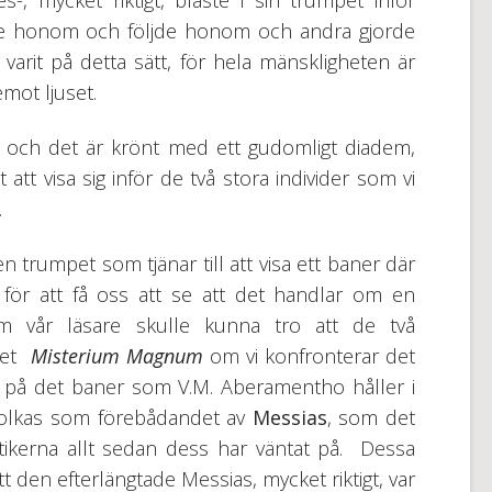
, mycket riktigt, blåste i sin trumpet inför
de honom och följde honom och andra gjorde
 varit på detta sätt, för hela mänskligheten är
 emot ljuset.
och det är krönt med ett gudomligt diadem,
 att visa sig inför de två stora individer som vi
.
trumpet som tjänar till att visa ett baner där
 för att få oss att se att det handlar om en
m vår läsare skulle kunna tro att de två
rket
Misterium Magnum
om vi konfronterar det
på det baner som V.M. Aberamentho håller i
olkas som förebådandet av
Messias
, som det
stikerna allt sedan dess har väntat på. Dessa
t den efterlängtade Messias, mycket riktigt, var