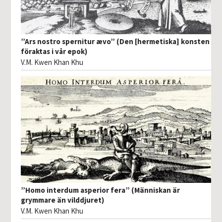
”Ars nostro spernitur ævo” (Den [hermetiska] konsten
föraktas i vår epok)
V.M. Kwen Khan Khu
”Homo interdum asperior fera” (Människan är
grymmare än vilddjuret)
V.M. Kwen Khan Khu