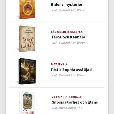
Eldens mysterier
Author
V.M. Samael Aun Weor
LÄS ONLINE!
KABBALA
Tarot och Kabbala
Author
V.M. Samael Aun Weor
METAFYSIK
Pistis Sophia avslöjad
Author
V.M. Samael Aun Weor
METAFYSIK
KABBALA
Gnosis storhet och glans
Author
V.M. Kwen Khan Khu