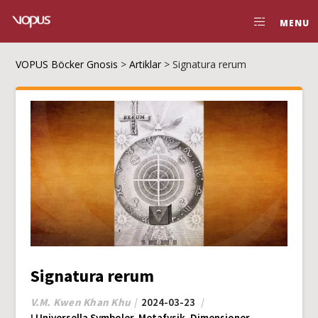
MENU
VOPUS Böcker Gnosis
>
Artiklar
>
Signatura rerum
Signatura rerum
V.M. Kwen Khan Khu
2024-03-23
I
Universella Symboler
,
Metafysik
,
Dimensioner
,