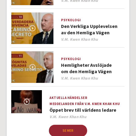
Author
V.M. Kwen Khan Khu
PSYKOLOGI
Den Verkliga Upplevelsen
av den Hemliga Vägen
Author
V.M. Kwen Khan Khu
PSYKOLOGI
Hemligheter Avslöjade
om den Hemliga Vägen
Author
V.M. Kwen Khan Khu
AKTUELLA HÄNDELSER
MEDDELANDEN FRÅN V.M. KWEN KHAN KHU
Öppet brev till världens ledare
Author
V.M. Kwen Khan Khu
SE MER