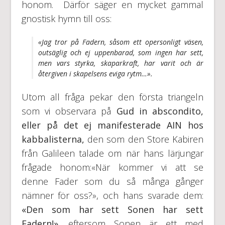
honom. Därför säger en mycket gammal
gnostisk hymn till oss:
«Jag tror på Fadern, såsom ett opersonligt väsen,
outsäglig och ej uppenbarad, som ingen har sett,
men vars styrka, skaparkraft, har varit och är
återgiven i skapelsens eviga rytm…».
Utom all fråga pekar den första triangeln
som vi observara på
Gud in abscondito,
eller på det ej manifesterade AIN hos
kabbalisterna,
den som den Store Kabiren
från Galileen talade om när hans lärjungar
frågade honom:«När kommer vi att se
denne Fader som du så många gånger
nämner för oss?», och hans svarade dem:
«Den som har sett Sonen har sett
Fadern!»
, eftersom Sonen är ett med