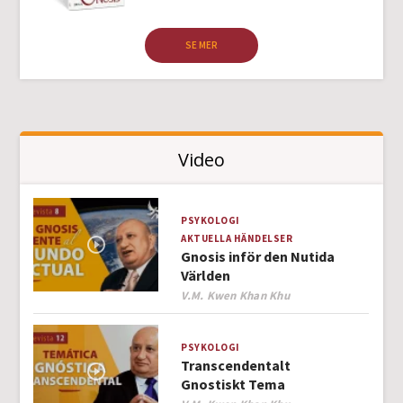
SE MER
Video
PSYKOLOGI
AKTUELLA HÄNDELSER
Gnosis inför den Nutida
Världen
Author
V.M. Kwen Khan Khu
PSYKOLOGI
Transcendentalt
Gnostiskt Tema