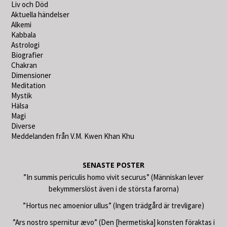
Liv och Död
Aktuella händelser
Alkemi
Kabbala
Astrologi
Biografier
Chakran
Dimensioner
Meditation
Mystik
Hälsa
Magi
Diverse
Meddelanden från V.M. Kwen Khan Khu
SENASTE POSTER
”In summis periculis homo vivit securus” (Människan lever
bekymmerslöst även i de största farorna)
”Hortus nec amoenior ullus” (Ingen trädgård är trevligare)
”Ars nostro spernitur ævo” (Den [hermetiska] konsten föraktas i