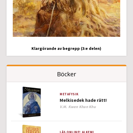
Klargörande av begrepp (3:e delen)
Böcker
METAFYSIK
Melkisedek hade rätt!
Author
V.M. Kwen Khan Khu
LÄS ONLINE!
ALKEMI