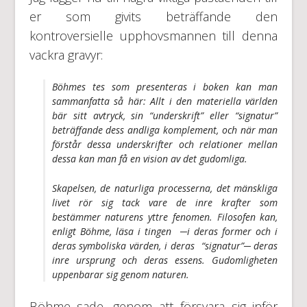
er som givits beträffande den
kontroversielle upphovsmannen till denna
vackra gravyr:
Böhmes tes som presenteras i boken kan man
sammanfatta så här: Allt i den materiella världen
bär sitt avtryck, sin “underskrift” eller “signatur”
beträffande dess andliga komplement, och när man
förstår dessa underskrifter och relationer mellan
dessa kan man få en vision av det gudomliga.
Skapelsen, de naturliga processerna, det mänskliga
livet rör sig tack vare de inre krafter som
bestämmer naturens yttre fenomen. Filosofen kan,
enligt Böhme, läsa i tingen ─i deras former och i
deras symboliska värden, i deras “signatur”─ deras
inre ursprung och deras essens. Gudomligheten
uppenbarar sig genom naturen.
Böhme sade, genom att försvara sig inför