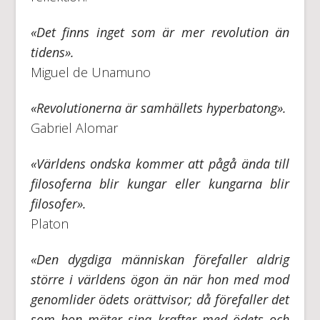
«Det finns inget som är mer revolution än
tidens».
Miguel de Unamuno
«Revolutionerna är samhällets hyperbatong».
Gabriel Alomar
«Världens ondska kommer att pågå ända till
filosoferna blir kungar eller kungarna blir
filosofer».
Platon
«Den dygdiga människan förefaller aldrig
större i världens ögon än när hon med mod
genomlider ödets orättvisor; då förefaller det
som hon mäter sina krafter med ödets och