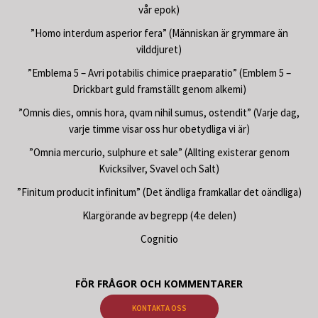
vår epok)
”Homo interdum asperior fera” (Människan är grymmare än
vilddjuret)
”Emblema 5 – Avri potabilis chimice praeparatio” (Emblem 5 –
Drickbart guld framställt genom alkemi)
”Omnis dies, omnis hora, qvam nihil sumus, ostendit” (Varje dag,
varje timme visar oss hur obetydliga vi är)
”Omnia mercurio, sulphure et sale” (Allting existerar genom
Kvicksilver, Svavel och Salt)
”Finitum producit infinitum” (Det ändliga framkallar det oändliga)
Klargörande av begrepp (4:e delen)
Cognitio
FÖR FRÅGOR OCH KOMMENTARER
KONTAKTA OSS