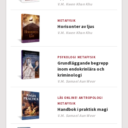
Author
V.M. Kwen Khan Khu
METAFYSIK
Horisonter av ljus
Author
V.M. Kwen Khan Khu
PSYKOLOGI
METAFYSIK
Grundläggande begrepp
inom endokrinlära och
kriminologi
Author
V.M. Samael Aun Weor
LÄS ONLINE!
ANTROPOLOGI
METAFYSIK
Handbok i praktisk magi
Author
V.M. Samael Aun Weor