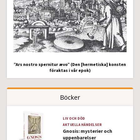
”Ars nostro spernitur ævo” (Den [hermetiska] konsten
föraktas i vår epok)
Böcker
LIV OCH DÖD
AKTUELLA HÄNDELSER
Gnosis: mysterier och
uppenbarelser