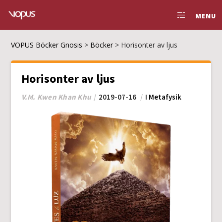
MENU
VOPUS Böcker Gnosis
>
Böcker
>
Horisonter av ljus
Horisonter av ljus
V.M. Kwen Khan Khu
2019-07-16
I
Metafysik