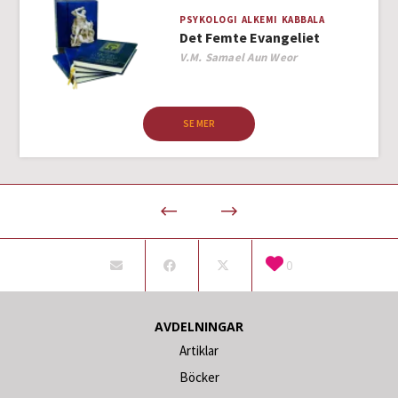
PSYKOLOGI
ALKEMI
KABBALA
Det Femte Evangeliet
Author
V.M. Samael Aun Weor
SE MER
0
AVDELNINGAR
Artiklar
Böcker