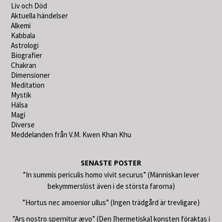
Liv och Död
Aktuella händelser
Alkemi
Kabbala
Astrologi
Biografier
Chakran
Dimensioner
Meditation
Mystik
Hälsa
Magi
Diverse
Meddelanden från V.M. Kwen Khan Khu
SENASTE POSTER
”In summis periculis homo vivit securus” (Människan lever
bekymmerslöst även i de största farorna)
”Hortus nec amoenior ullus” (Ingen trädgård är trevligare)
”Ars nostro spernitur ævo” (Den [hermetiska] konsten föraktas i