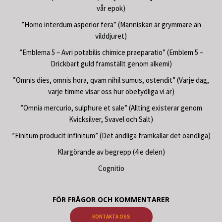
vår epok)
”Homo interdum asperior fera” (Människan är grymmare än
vilddjuret)
”Emblema 5 – Avri potabilis chimice praeparatio” (Emblem 5 –
Drickbart guld framställt genom alkemi)
”Omnis dies, omnis hora, qvam nihil sumus, ostendit” (Varje dag,
varje timme visar oss hur obetydliga vi är)
”Omnia mercurio, sulphure et sale” (Allting existerar genom
Kvicksilver, Svavel och Salt)
”Finitum producit infinitum” (Det ändliga framkallar det oändliga)
Klargörande av begrepp (4:e delen)
Cognitio
FÖR FRÅGOR OCH KOMMENTARER
KONTAKTA OSS