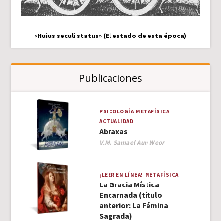
«Huius seculi status» (El estado de esta época)
Publicaciones
PSICOLOGÍA
METAFÍSICA
ACTUALIDAD
Abraxas
Author
V.M. Samael Aun Weor
¡LEER EN LÍNEA!
METAFÍSICA
La Gracia Mística
Encarnada (título
anterior: La Fémina
Sagrada)