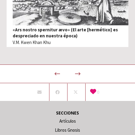
«Ars nostro spernitur ævo» (El arte [hermético] es
despreciado en nuestra época)
V.M. Kwen Khan Khu
0
SECCIONES
Artículos
Libros Gnosis