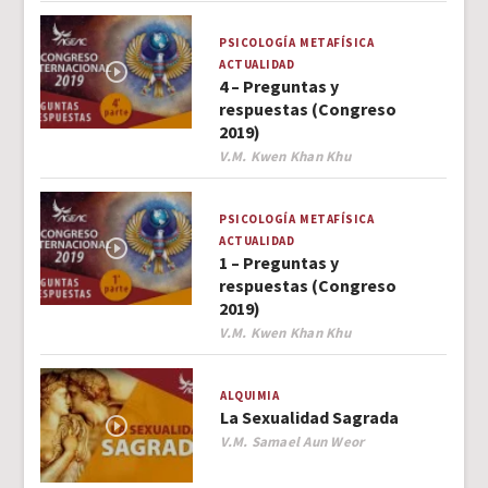
PSICOLOGÍA
METAFÍSICA
ACTUALIDAD
4 – Preguntas y
respuestas (Congreso
2019)
Author
V.M. Kwen Khan Khu
PSICOLOGÍA
METAFÍSICA
ACTUALIDAD
1 – Preguntas y
respuestas (Congreso
2019)
Author
V.M. Kwen Khan Khu
ALQUIMIA
La Sexualidad Sagrada
Author
V.M. Samael Aun Weor