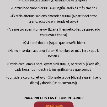
«Huius seculi status» (El estado de esta época)
«Hortus nec amoenior ullus» (Ningún jardín es más ameno)
«Ex vitio alterius sapiens emendat suum» (A partir del error
ajeno, el sabio enmienda el suyo)
«Ars nostro spernitur ævo» (El arte [hermético] es despreciado
en nuestra época)
«Qvi benè docet» (Aquel que enseña bien)
«Homo interdum asperior fera» (El hombre es más feroz que la
bestia)
«Omnis dies, omnis hora, qvam nihil sumus, ostendit» (Cada día,
cada hora nos muestra lo insignificantes que somos)
«Considera cuid, cui et qvo» (Considera qué [dices] a quién [se lo
dices] y dónde [te encuentras])
PARA PREGUNTAS O COMENTARIOS
CONTÁCTANOS