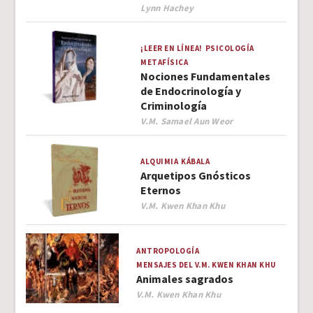
Author
Lynn Hachey
¡LEER EN LÍNEA!
PSICOLOGÍA
METAFÍSICA
Nociones Fundamentales
de Endocrinología y
Criminología
Author
V.M. Samael Aun Weor
ALQUIMIA
KÁBALA
Arquetipos Gnósticos
Eternos
Author
V.M. Kwen Khan Khu
ANTROPOLOGÍA
MENSAJES DEL V.M. KWEN KHAN KHU
Animales sagrados
Author
V.M. Kwen Khan Khu