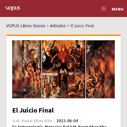
MENU
VOPUS Libros Gnosis
>
Artículos
>
El Juicio Final
El Juicio Final
V.M. Kwen Khan Khu
2022-06-04
En
Antropología
,
Mensajes Del V.M. Kwen Khan Khu