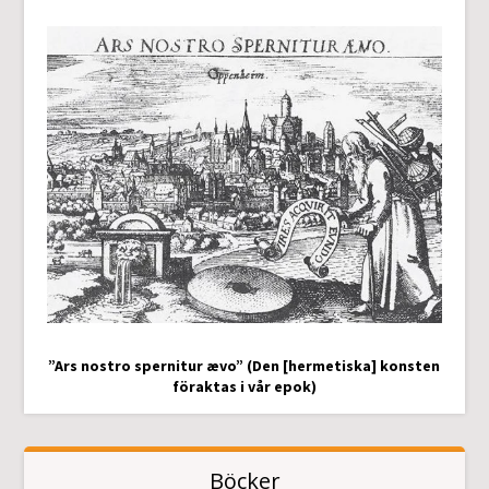
”Ars nostro spernitur ævo” (Den [hermetiska] konsten
föraktas i vår epok)
Böcker