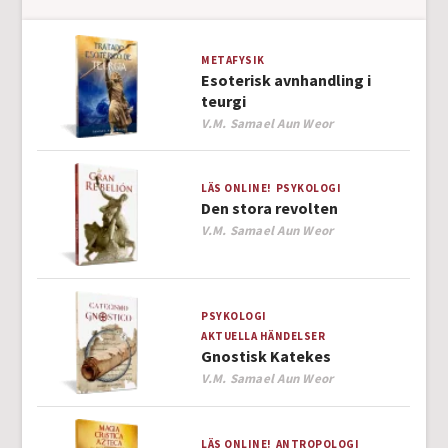
METAFYSIK
Esoterisk avnhandling i
teurgi
Author
V.M. Samael Aun Weor
LÄS ONLINE!
PSYKOLOGI
Den stora revolten
Author
V.M. Samael Aun Weor
PSYKOLOGI
AKTUELLA HÄNDELSER
Gnostisk Katekes
Author
V.M. Samael Aun Weor
LÄS ONLINE!
ANTROPOLOGI