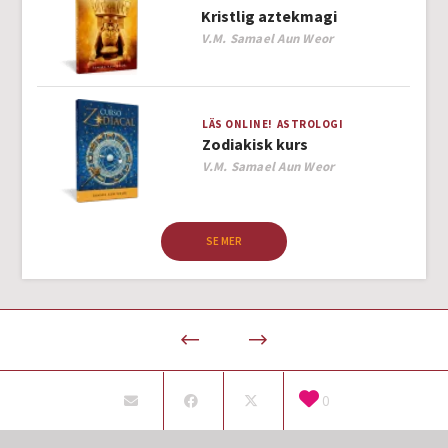
Kristlig aztekmagi
Author
V.M. Samael Aun Weor
LÄS ONLINE!
ASTROLOGI
Zodiakisk kurs
Author
V.M. Samael Aun Weor
SE MER
0