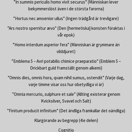
”In summis periculis homo vivit securus” (Människan lever
bekymmerslöst även i de största farorna)
”Hortus nec amoenior ullus” (Ingen trädgård är trevligare)
”Ars nostro spernitur ævo” (Den [hermetiska] konsten föraktas i
vår epok)
”Homo interdum asperior fera” (Människan är grymmare än
vilddjuret)
”Emblema 5 – Avri potabilis chimice praeparatio” (Emblem 5 –
Drickbart guld framställt genom alkemi)
”Omnis dies, omnis hora, qvam nihil sumus, ostendit” (Varje dag,
varje timme visar oss hur obetydliga vi är)
”Omnia mercurio, sulphure et sale” (Allting existerar genom
Kvicksilver, Svavel och Salt)
”Finitum producit infinitum” (Det ändliga framkallar det oändliga)
Klargörande av begrepp (4:e delen)
Cognitio