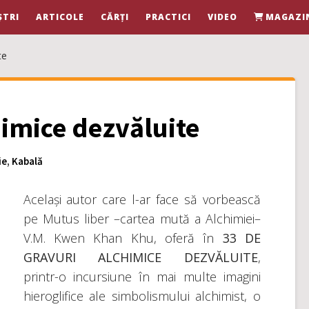
ȘTRI
ARTICOLE
CĂRȚI
PRACTICI
VIDEO
MAGAZI
te
himice dezvăluite
ie
,
Kabală
Același autor care l-ar face să vorbească
pe Mutus liber –cartea mută a Alchimiei–
V.M. Kwen Khan Khu, oferă în
33 DE
GRAVURI ALCHIMICE DEZVĂLUITE
,
printr-o incursiune în mai multe imagini
hieroglifice ale simbolismului alchimist, o