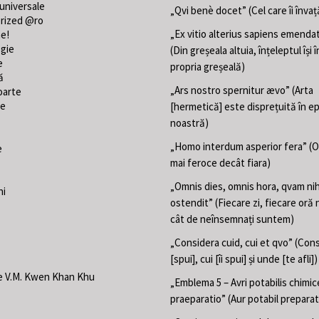
 universale
„Qvi benè docet” (Cel care îi învaț
rized @ro
„Ex vitio alterius sapiens emend
ne!
gie
(Din greșeala altuia, înțeleptul își
e
propria greșeală)
ă
„Ars nostro spernitur ævo” (Arta
oarte
te
[hermetică] este disprețuită în e
noastră)
„Homo interdum asperior fera” (
e
mai feroce decât fiara)
„Omnis dies, omnis hora, qvam nih
ni
ostendit” (Fiecare zi, fiecare oră 
cât de neînsemnați suntem)
„Considera cuid, cui et qvo” (Con
[spui], cui [îi spui] și unde [te afli])
e V.M. Kwen Khan Khu
„Emblema 5 – Avri potabilis chimic
praeparatio” (Aur potabil preparat