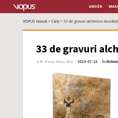
GNOZA
MAE
VOPUS Gnoză
>
Cărți
>
33 de gravuri alchimice dezvălui
33 de gravuri alc
V.M. Kwen Khan Khu
2019-07-16
În
Alchim