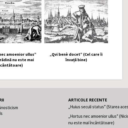
nec amoenior ullus”
„Qvi benè docet” (Cel care îi
grădină nu este mai
învață bine)
ncântătoare)
II
ARTICOLE RECENTE
„Huius seculi status” (Starea aces
Gnosticism
ds
„Hortus nec amoenior ullus” (Nici
nu este mai încântătoare)