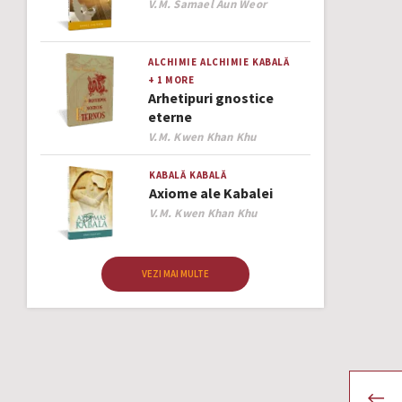
Author
V.M. Samael Aun Weor
ALCHIMIE
ALCHIMIE
KABALĂ
+ 1 MORE
Arhetipuri gnostice
eterne
Author
V.M. Kwen Khan Khu
KABALĂ
KABALĂ
Axiome ale Kabalei
Author
V.M. Kwen Khan Khu
VEZI MAI MULTE