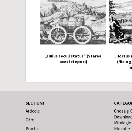
„Huius seculi status” (Starea
„Hortus 
acestei epoci)
(Nicio 
î
SECȚIUNI
CATEGOR
Articole
Gnoză și 
Downloa
Cărți
Mitologie
Practici
Filozofie