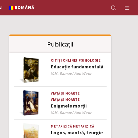
N
ROMÂNĂ
Publicații
CITIȚI ONLINE!
PSIHOLOGIE
Educație fundamentală
Author
V.M. Samael Aun Weor
VIAȚĂ ȘI MOARTE
VIAȚĂ ȘI MOARTE
Enigmele morții
Author
V.M. Samael Aun Weor
METAFIZICĂ
METAFIZICĂ
Logos, mantră, teurgie