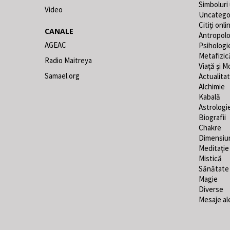
Simboluri
Video
Uncatego
Citiți onli
CANALE
Antropolo
AGEAC
Psihologi
Metafizic
Radio Maitreya
Viață și M
Samael.org
Actualita
Alchimie
Kabală
Astrologi
Biografii
Chakre
Dimensiu
Meditație
Mistică
Sănătate
Magie
Diverse
Mesaje al