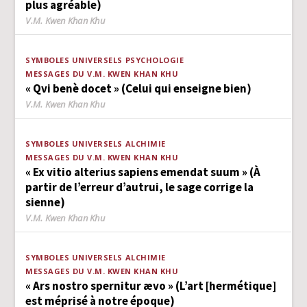
plus agréable)
Author
V.M. Kwen Khan Khu
SYMBOLES UNIVERSELS
PSYCHOLOGIE
MESSAGES DU V.M. KWEN KHAN KHU
« Qvi benè docet » (Celui qui enseigne bien)
Author
V.M. Kwen Khan Khu
SYMBOLES UNIVERSELS
ALCHIMIE
MESSAGES DU V.M. KWEN KHAN KHU
« Ex vitio alterius sapiens emendat suum » (À
partir de l’erreur d’autrui, le sage corrige la
sienne)
Author
V.M. Kwen Khan Khu
SYMBOLES UNIVERSELS
ALCHIMIE
MESSAGES DU V.M. KWEN KHAN KHU
« Ars nostro spernitur ævo » (L’art [hermétique]
est méprisé à notre époque)