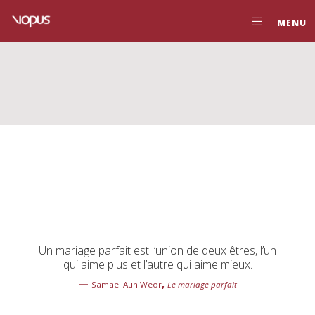
MENU
Association
Géophilosophique
d’Études
Anthropologiques
et
Culturelles
Association Géophilosophique
d’Études Anthropologiques et
Un mariage parfait est l’union de deux êtres, l’un
qui aime plus et l’autre qui aime mieux.
Culturelles
—
,
Samael Aun Weor
Le mariage parfait
Plus