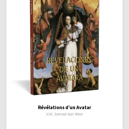
Révélations d’un Avatar
Author
V.M. Samael Aun Weor