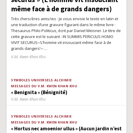
vente!
même face à de grands dangers)
Très chers/ères amis/ies : Je vous envoie le texte en latin et
une traduction d’une gravure figurant dans le même livre :
Thesaurus Philo-Politicus, écrit par Daniel Meisner. Le titre de
cette gravure est le suivant : IN SUMMIS PERICULIS HOMO
VIVIT SECURUS─‘L’homme vit insouciant même face à de
grands dangers’─ …
Author
V.M. Kwen Khan Khu
SYMBOLES UNIVERSELS
ALCHIMIE
MESSAGES DU V.M. KWEN KHAN KHU
« Benignita » (Bénignité)
Author
V.M. Kwen Khan Khu
SYMBOLES UNIVERSELS
ALCHIMIE
MESSAGES DU V.M. KWEN KHAN KHU
« Hortus nec amoenior ullus » (Aucun jardin n’est