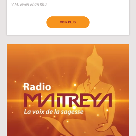
Author
V.M. Kwen Khan Khu
VOIR PLUS