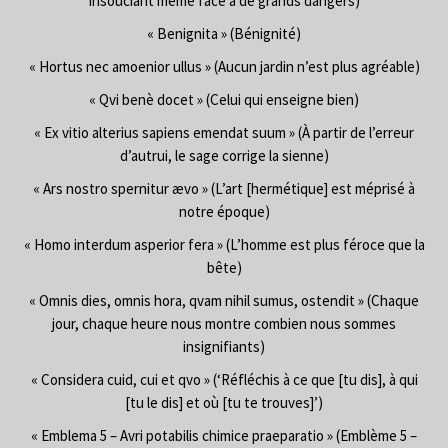
insouciant même face à de grands dangers)
« Benignita » (Bénignité)
« Hortus nec amoenior ullus » (Aucun jardin n’est plus agréable)
« Qvi benè docet » (Celui qui enseigne bien)
« Ex vitio alterius sapiens emendat suum » (À partir de l’erreur
d’autrui, le sage corrige la sienne)
« Ars nostro spernitur ævo » (L’art [hermétique] est méprisé à
notre époque)
« Homo interdum asperior fera » (L’homme est plus féroce que la
bête)
« Omnis dies, omnis hora, qvam nihil sumus, ostendit » (Chaque
jour, chaque heure nous montre combien nous sommes
insignifiants)
« Considera cuid, cui et qvo » (‘Réfléchis à ce que [tu dis], à qui
[tu le dis] et où [tu te trouves]’)
« Emblema 5 – Avri potabilis chimice praeparatio » (Emblème 5 –