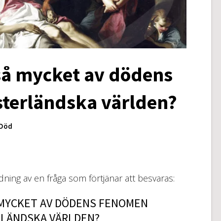
 så mycket av dödens
sterländska världen?
 Död
edning av en fråga som förtjänar att besvaras:
 MYCKET AV DÖDENS FENOMEN
RLÄNDSKA VÄRLDEN?