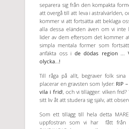
separera sig från den kompakta form
att övergå till att leva i astralvärlden, 
kommer vi att fortsätta att beklaga os
alla dessa eländen även om vi inte 
lider av dem eftersom det kommer at
simpla mentala former som fortsätt
anfäkta oss i
de dödas region …
olycka…!
Till råga på allt, begraver folk si
placerar en gravsten som lyder:
RIP 
vila i frid
!, och vi tillägger: vilken fr
sitt liv åt att studera sig själv, att obse
Som ett tillägg till hela detta M
uppfostran som vi har fått från 