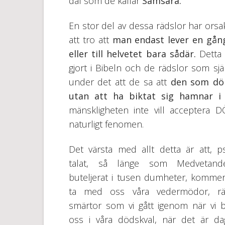
dal som de kallar
Samsara.
En stor del av dessa rädslor har orsa
att tro att
man endast lever en gån
eller till helvetet bara sådär.
Detta 
gjort i Bibeln och de rädslor som sjä
under det att de sa att
den som dör
utan att ha biktat sig hamnar i 
mänskligheten inte vill acceptera 
naturligt fenomen.
Det värsta med allt detta är att, ps
talat, så länge som Medvetand
buteljerat i tusen dumheter, kommer 
ta med oss våra vedermödor, räd
smärtor som vi gått igenom när vi 
oss i våra dödskval, när det är da