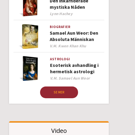
Den inkarnderade
mystiska Nåden
Author
Lynn Hachey
BIOGRAFIER
Samael Aun Weor: Den
Absoluta Människan
Author
V.M. Kwen Khan Khu
ASTROLOGI
Esoterisk avhandling i
hermetisk astrologi
Author
V.M. Samael Aun Weor
SE MER
Video