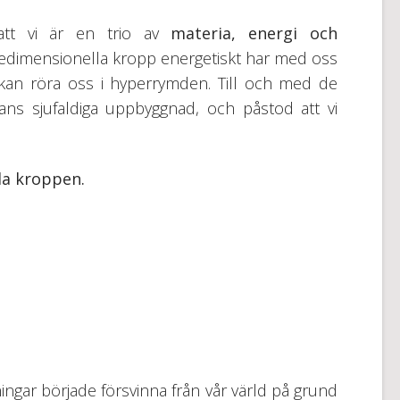
 att vi är en trio av
materia, energi och
tredimensionella kropp energetiskt har med oss
 kan röra oss i hyperrymden. Till och med de
ns sjufaldiga uppbyggnad, och påstod att vi
la kroppen.
gar började försvinna från vår värld på grund