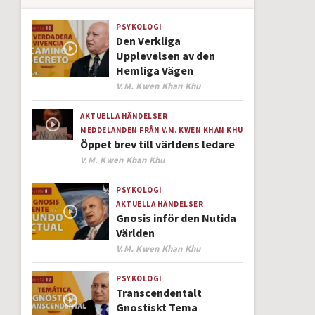
PSYKOLOGI
Den Verkliga
Upplevelsen av den
Hemliga Vägen
Author
V.M. Kwen Khan Khu
AKTUELLA HÄNDELSER
MEDDELANDEN FRÅN V.M. KWEN KHAN KHU
Öppet brev till världens ledare
Author
V.M. Kwen Khan Khu
PSYKOLOGI
AKTUELLA HÄNDELSER
Gnosis inför den Nutida
Världen
Author
V.M. Kwen Khan Khu
PSYKOLOGI
Transcendentalt
Gnostiskt Tema