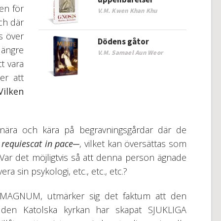
en för
V.M. Kwen Khan Khu
och där
s över
Dödens gåtor
längre
V.M. Samael Aun Weor
t vara
er att
Vilken
na nära och kära på begravningsgårdar där de
–
requiescat in pace
─, vilket kan översättas som
id? Var det möjligtvis så att denna person ägnade
rvera sin psykologi, etc., etc., etc.?
AREMAGNUM, utmärker sig det faktum att den
den Katolska kyrkan har skapat SJUKLIGA