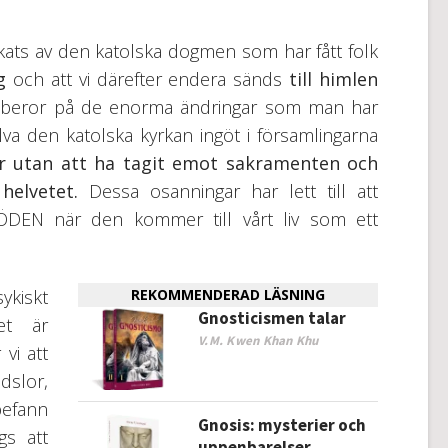
kats av den katolska dogmen som har fått folk
g
och att vi därefter endera sänds
till himlen
beror på de enorma ändringar som man har
lva den katolska kyrkan ingöt i församlingarna
 utan att ha tagit emot sakramenten och
helvetet.
Dessa osanningar har lett till att
DÖDEN när den kommer till vårt liv som ett
ykiskt
REKOMMENDERAD LÄSNING
Gnosticismen talar
et är
V.M. Kwen Khan Khu
vi att
slor,
befann
Gnosis: mysterier och
gs att
uppenbarelser