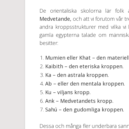
De orientaliska skolorna lär folk
Medvetande,
och att vi förutom vår 
andra kroppsstrukturer med vilka vi
gamla egypterna talade om människa
besitter:
Mumien eller Khat – den materiel
Kaibith
– den eteriska kroppen
.
Ka
– den astrala kroppen
.
Ab
– eller den mentala kroppen
.
Ku
–
viljans kropp.
Ank
– Medvetandets kropp
.
Sahú
– den gudomliga kroppen
.
Dessa och många fler underbara sannin