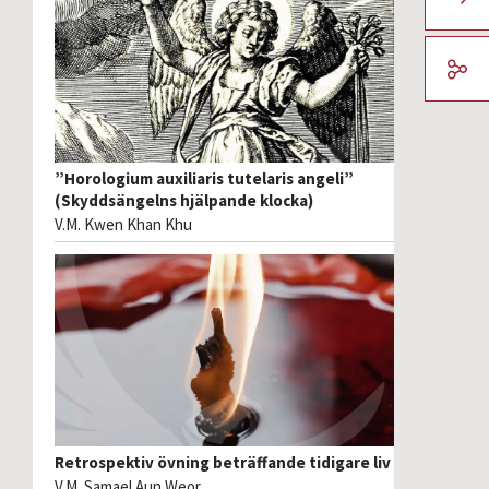
”Horologium auxiliaris tutelaris angeli”
(Skyddsängelns hjälpande klocka)
V.M. Kwen Khan Khu
Retrospektiv övning beträffande tidigare liv
V.M. Samael Aun Weor