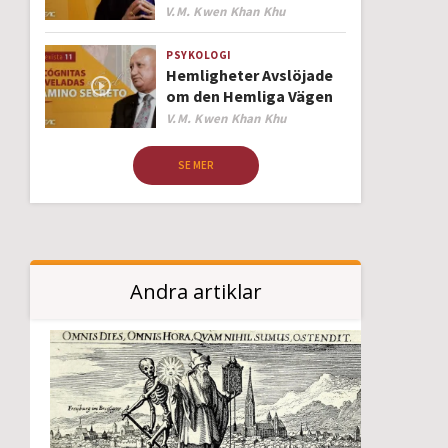
Author
V.M. Kwen Khan Khu
PSYKOLOGI
Hemligheter Avslöjade
om den Hemliga Vägen
Author
V.M. Kwen Khan Khu
SE MER
Andra artiklar