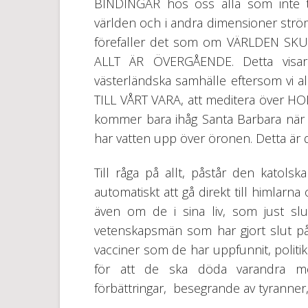
BINDINGAR hos oss alla som inte til
världen och i andra dimensioner strömma
förefaller det som om VÄRLDEN SKULLE
ALLT ÄR ÖVERGÅENDE. Detta visar 
västerländska samhälle eftersom vi ald
TILL VÅRT VARA, att meditera över H
kommer bara ihåg Santa Barbara när 
har vatten upp över öronen. Detta är d
Till råga på allt, påstår den katols
automatiskt att gå direkt till himlarna
även om de i sina liv, som just sluta
vetenskapsmän som har gjort slut på 
vacciner som de har uppfunnit, politik
för att de ska döda varandra med
förbättringar, besegrande av tyranner, e