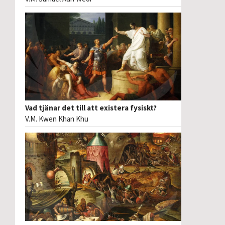
Vad tjänar det till att existera fysiskt?
V.M. Kwen Khan Khu