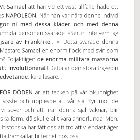
M. Samael
att han vid ett visst tillfälle hade ett
des
NAPOLEON.
När han var nära denne individ
 gör ni med dessa kläder och med denna
ämnda personen svarade: «Ser ni inte vem jag
jsare av Frankrike
… ». Detta svarade denna
de Mästare Samael en enorm flock med svin som
n? Följaktligen
de enorma militära massorna
t involutionera!!!
Detta är den stora tragedin
edvetande
, kära läsare…
 FÖR DÖDEN
är ett tecken på vår okunnighet
visste och upplevde att vår själ flyr mot de
i sover och att, när denna själ vaknar, blir
siska form, då skulle allt vara annorlunda. Men,
istoriska har fått oss att tro att vi endast äger
a framkallar bitterhet hos oss.