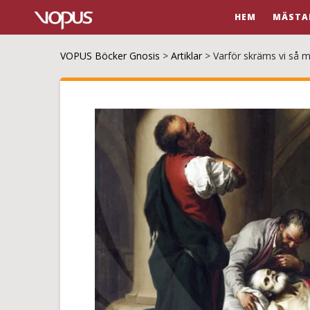
HEM
MÄSTA
VOPUS Böcker Gnosis
>
Artiklar
>
Varför skräms vi så 