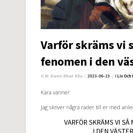
Varför skräms vi
fenomen i den vä
V.M. Kwen Khan Khu
2023-06-23
I
Liv Och
Kära vänner:
Jag skriver några rader till er med anl
VARFÖR SKRÄMS VI SÅ
I DEN VÄSTE