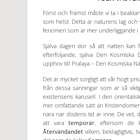
Först och främst måste vi ta i beakta
som helst. Detta är naturens lag och vi 
fenomen som är mer underliggande i
Själva dagen dör så att natten kan f
efterföljande, själva Den Kosmiska
upphov till Pralaya – Den Kosmiska Natte
Det är mycket sorgligt att vår högt pris
från dessa sanningar som är så vikt
existensens karusell. I den orientali
mer omfattande sätt än Kristendomen, är
nära när dödens tid är inne. De vet,
att vara
temporär
, eftersom de 
Återvändandet
vilken, beklagligtvis, 