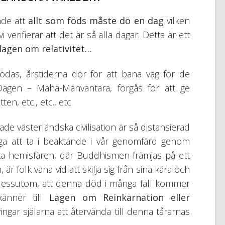
nde att
allt som föds måste dö en dag
vilken
verifierar att det är så alla dagar. Detta är ett
lagen om relativitet…
ödas, årstiderna dör för att bana väg för de
 Dagen – Maha-Manvantara, förgås för att ge
n, etc., etc., etc.
ade västerländska civilisation är så distansierad
iga att ta i beaktande i vår genomfärd genom
ska hemisfären, där Buddhismen främjas på ett
 folk vana vid att skilja sig från sina kära och
 dessutom, att denna död i många fall kommer
känner till
Lagen om Reinkarnation eller
tvingar själarna att återvända till denna tårarnas