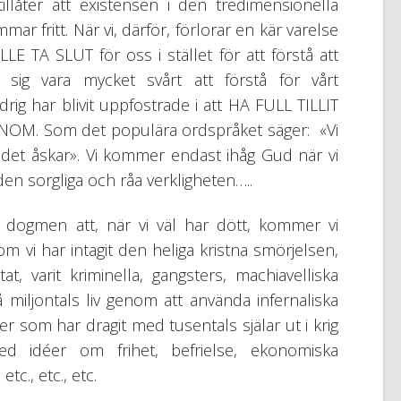
låter att existensen i den tredimensionella
r fritt. När vi, därför, förlorar en kär varelse
 TA SLUT för oss i stället för att förstå att
sig vara mycket svårt att förstå för vårt
rig har blivit uppfostrade i att HA FULL TILLIT
ONOM. Som det populära ordspråket säger: «Vi
det åskar». Vi kommer endast ihåg Gud när vi
en sorgliga och råa verkligheten…..
ka dogmen att, när vi väl har dött, kommer vi
 om vi har intagit den heliga kristna smörjelsen,
t, varit kriminella, gangsters, machiavelliska
miljontals liv genom att använda infernaliska
er som har dragit med tusentals själar ut i krig
 idéer om frihet, befrielse, ekonomiska
tc., etc., etc.