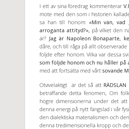
I ett av sina föredrag kommenterar
V.
möte med den som i historien kalla
sa han till honom:
«Min vän, vad
arroganta attityd?»,
på vilket den n
är?
Jag är Napoleon Bonaparte, ke
dåre, och till råga på allt observera
följde efter honom. Vilka var dessa svi
som följde honom och nu håller på at
med att fortsätta med vårt
sovande M
Otvivelaktigt är det så att
RÄDSLAN
beträffande detta fenomen,. Om folk 
högre dimensionerna under det att v
denna energi på nytt fängslad i vår fy
den dialektiska materialismen och den h
denna tredimensionella kropp och dett