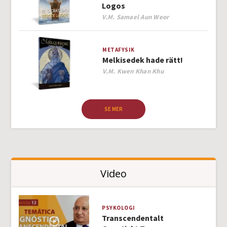
Logos
Author
V.M. Samael Aun Weor
METAFYSIK
Melkisedek hade rätt!
Author
V.M. Kwen Khan Khu
SE MER
Video
PSYKOLOGI
Transcendentalt