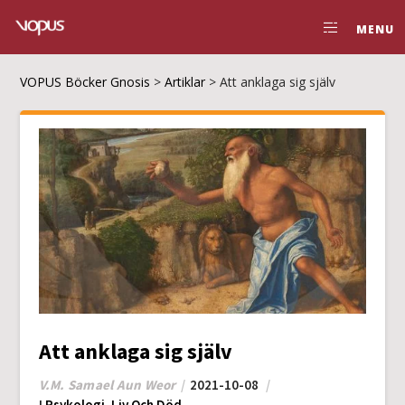
MENU
VOPUS Böcker Gnosis
>
Artiklar
>
Att anklaga sig själv
Att anklaga sig själv
V.M. Samael Aun Weor
2021-10-08
I
Psykologi
,
Liv Och Död