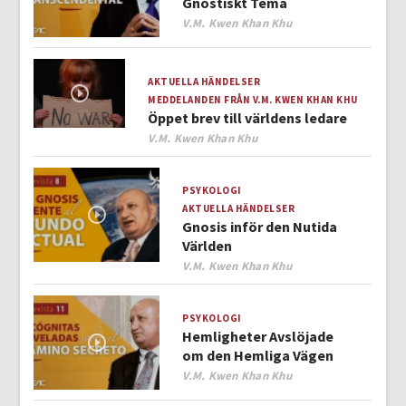
Gnostiskt Tema
Author
V.M. Kwen Khan Khu
AKTUELLA HÄNDELSER
MEDDELANDEN FRÅN V.M. KWEN KHAN KHU
Öppet brev till världens ledare
Author
V.M. Kwen Khan Khu
PSYKOLOGI
AKTUELLA HÄNDELSER
Gnosis inför den Nutida
Världen
Author
V.M. Kwen Khan Khu
PSYKOLOGI
Hemligheter Avslöjade
om den Hemliga Vägen
Author
V.M. Kwen Khan Khu