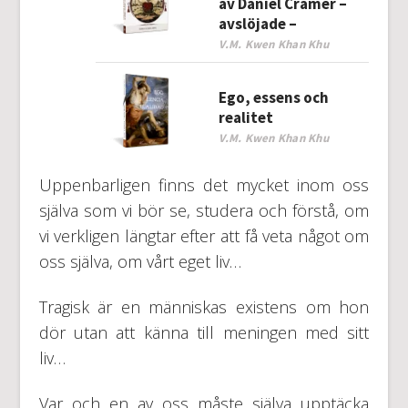
av Daniel Cramer –
avslöjade –
V.M. Kwen Khan Khu
Ego, essens och
realitet
V.M. Kwen Khan Khu
Uppenbarligen finns det mycket inom oss
själva som vi bör se, studera och förstå, om
vi verkligen längtar efter att få veta något om
oss själva, om vårt eget liv…
Tragisk är en människas existens om hon
dör utan att känna till meningen med sitt
liv…
Var och en av oss måste själva upptäcka