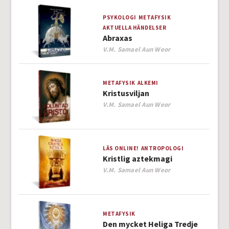
PSYKOLOGI
METAFYSIK
AKTUELLA HÄNDELSER
Abraxas
Author
V.M. Samael Aun Weor
METAFYSIK
ALKEMI
Kristusviljan
Author
V.M. Samael Aun Weor
LÄS ONLINE!
ANTROPOLOGI
Kristlig aztekmagi
Author
V.M. Samael Aun Weor
METAFYSIK
Den mycket Heliga Tredje