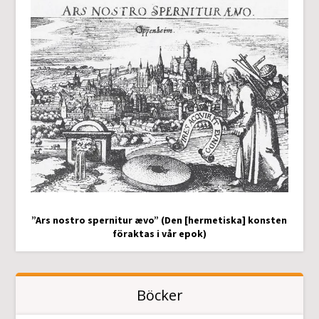
”Ars nostro spernitur ævo” (Den [hermetiska] konsten
föraktas i vår epok)
Böcker