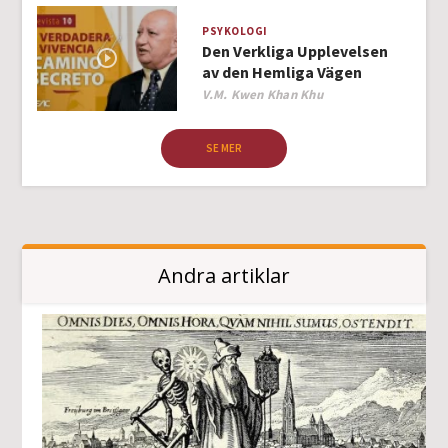
PSYKOLOGI
Den Verkliga Upplevelsen
av den Hemliga Vägen
Author
V.M. Kwen Khan Khu
SE MER
Andra artiklar