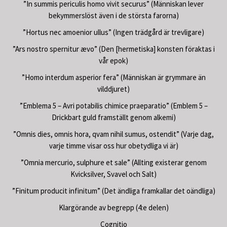
”In summis periculis homo vivit securus” (Människan lever
bekymmerslöst även i de största farorna)
”Hortus nec amoenior ullus” (Ingen trädgård är trevligare)
”Ars nostro spernitur ævo” (Den [hermetiska] konsten föraktas i
vår epok)
”Homo interdum asperior fera” (Människan är grymmare än
vilddjuret)
”Emblema 5 – Avri potabilis chimice praeparatio” (Emblem 5 –
Drickbart guld framställt genom alkemi)
”Omnis dies, omnis hora, qvam nihil sumus, ostendit” (Varje dag,
varje timme visar oss hur obetydliga vi är)
”Omnia mercurio, sulphure et sale” (Allting existerar genom
Kvicksilver, Svavel och Salt)
”Finitum producit infinitum” (Det ändliga framkallar det oändliga)
Klargörande av begrepp (4:e delen)
Cognitio