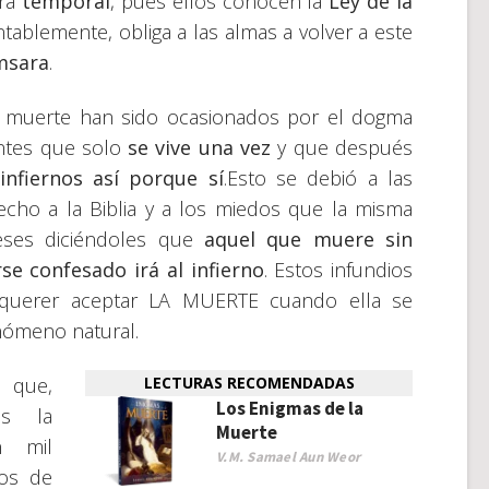
erá
temporal
, pues ellos conocen la
Ley de la
tablemente, obliga a las almas a volver a este
msara
.
a muerte han sido ocasionados por el dogma
entes que solo
se vive una vez
y que después
 infiernos así porque sí
.Esto se debió a las
cho a la Biblia y a los miedos que la misma
greses diciéndoles que
aquel que muere sin
se confesado irá al infierno
. Estos infundios
querer aceptar LA MUERTE cuando ella se
nómeno natural.
que,
LECTURAS RECOMENDADAS
Los Enigmas de la
as la
Muerte
n mil
V.M. Samael Aun Weor
nos de