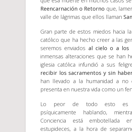
que esa muerte en muchos casos s
Reencarnación o Retorno
que, lamen
valle de lágrimas que ellos llaman
Sa
Gran parte de estos miedos hacia l
católico que ha hecho creer a las g
seremos enviados
al cielo o a los
inmensas alteraciones que se han he
iglesia católica infundió a sus feli
recibir los sacramentos y sin haber
han llevado a la humanidad a no 
presenta en nuestra vida como un fe
Lo peor de todo esto es 
psíquicamente hablando, mientr
Conciencia está embotellada e
estupideces, a la hora de separar