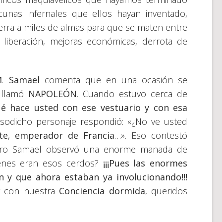
cunas infernales que ellos hayan inventado,
erra a miles de almas para que se maten entre
 liberación, mejoras económicas, derrota de
M
.
Samael
comenta que en una ocasión se
a llamó
NAPOLEÓN
. Cuando estuvo cerca de
é hace usted con ese vestuario y con esa
susodicho personaje respondió: «¿No ve usted
te
,
emperador de Francia
…». Eso contestó
stro Samael observó una enorme manada de
iénes eran esos cerdos?
¡¡¡Pues las enormes
n y que ahora estaban ya involucionando!!!
ar con nuestra
Conciencia dormida
, queridos