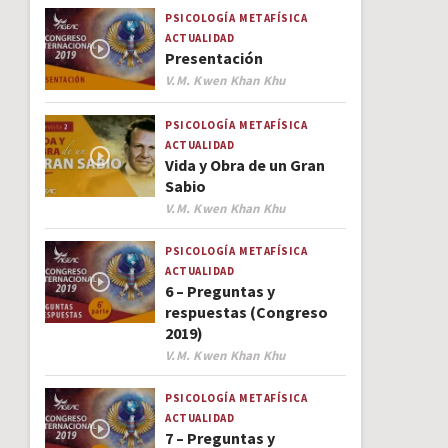
PSICOLOGÍA
METAFÍSICA
ACTUALIDAD
Presentación
Author
V.M. Kwen Khan Khu
PSICOLOGÍA
METAFÍSICA
ACTUALIDAD
Vida y Obra de un Gran
Sabio
Author
V.M. Kwen Khan Khu
PSICOLOGÍA
METAFÍSICA
ACTUALIDAD
6 – Preguntas y
respuestas (Congreso
2019)
Author
V.M. Kwen Khan Khu
PSICOLOGÍA
METAFÍSICA
ACTUALIDAD
7 – Preguntas y