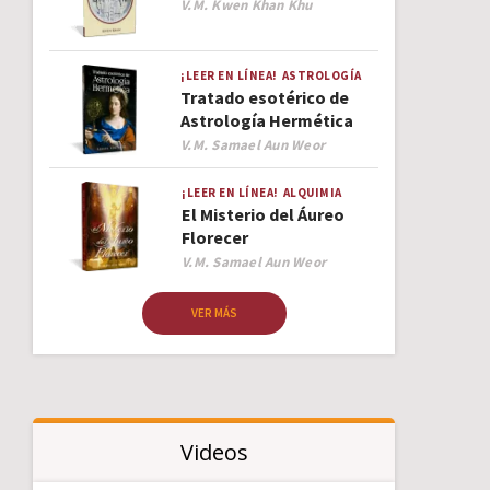
Author
V.M. Kwen Khan Khu
¡LEER EN LÍNEA!
ASTROLOGÍA
Tratado esotérico de
Astrología Hermética
Author
V.M. Samael Aun Weor
¡LEER EN LÍNEA!
ALQUIMIA
El Misterio del Áureo
Florecer
Author
V.M. Samael Aun Weor
VER MÁS
Videos