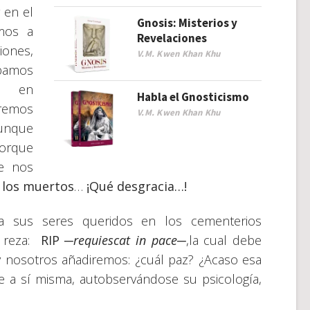
 en el
Gnosis: Misterios y
mos a
Revelaciones
iones,
V.M. Kwen Khan Khu
amos
os en
Habla el Gnosticismo
aremos
V.M. Kwen Khan Khu
aunque
orque
e nos
e los muertos
…
¡Qué desgracia…!
 a sus seres queridos en los cementerios
e reza:
RIP ─
requiescat in pace
─
,la cual debe
y nosotros añadiremos: ¿cuál paz? ¿Acaso esa
e a sí misma, autobservándose su psicología,