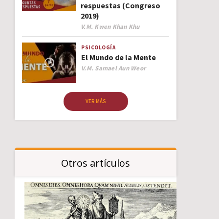
respuestas (Congreso
2019)
Author
V.M. Kwen Khan Khu
PSICOLOGÍA
El Mundo de la Mente
Author
V.M. Samael Aun Weor
VER MÁS
Otros artículos