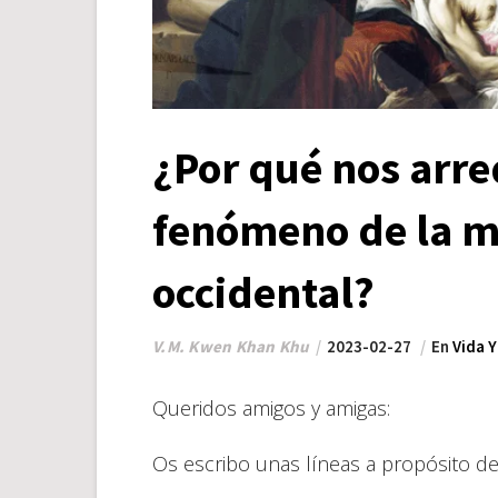
¿Por qué nos arre
fenómeno de la m
occidental?
V.M. Kwen Khan Khu
2023-02-27
En
Vida 
Queridos amigos y amigas:
Os escribo unas líneas a propósito d