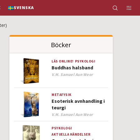
K
SVENSKA
ter)
Böcker
LÄS ONLINE!
PSYKOLOGI
Buddhas halsband
Author
V.M. Samael Aun Weor
METAFYSIK
Esoterisk avnhandling i
teurgi
Author
V.M. Samael Aun Weor
PSYKOLOGI
AKTUELLA HÄNDELSER