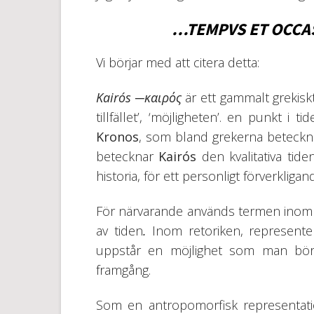
…TEMPVS ET OCCAS
Vi börjar med att citera detta:
Kairós
─καιρός
är ett gammalt grekis
tillfället’, ‘möjligheten’. en punkt i t
Kronos
, som bland grekerna betecknade
betecknar
Kairós
den kvalitativa tid
historia, för ett personligt förverkligand
För närvarande används termen inom te
av tiden
.
Inom retoriken, represent
uppstår en möjlighet som man bör
framgång.
Som en antropomorfisk representa