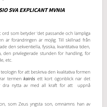
IO SVA EXPLICANT MVNIA
kt ord som betyder ‘det passande och lämpliga
iden är förändringen är möjlig. Till skillnad från
 den sekventiella, fysiska, kvantitativa tiden,
en, den privilegierade stunden för handling, för
e, etc.
ologin för att beskriva den kvalitativa formen
erar termen
kairós
ett kort ögonblick när det
 dra nytta av med all kraft för att uppnå
tion, som Zeus yngsta son, omnämns han av