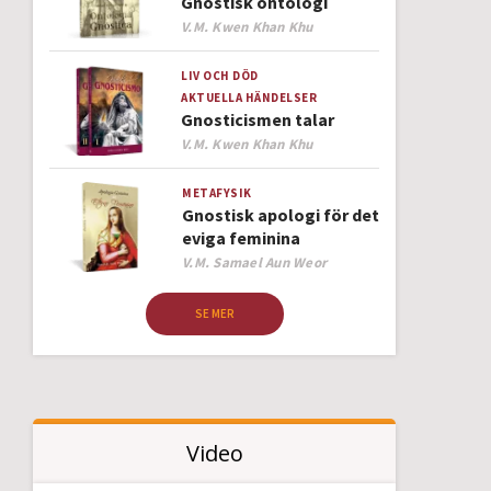
Gnostisk ontologi
Author
V.M. Kwen Khan Khu
LIV OCH DÖD
AKTUELLA HÄNDELSER
Gnosticismen talar
Author
V.M. Kwen Khan Khu
METAFYSIK
Gnostisk apologi för det
eviga feminina
Author
V.M. Samael Aun Weor
SE MER
Video