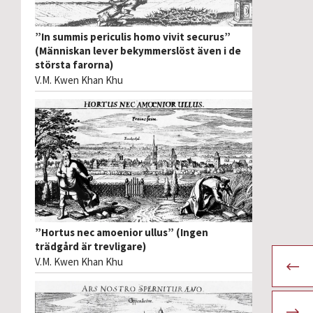
”In summis periculis homo vivit securus”
(Människan lever bekymmerslöst även i de
största farorna)
V.M. Kwen Khan Khu
”Hortus nec amoenior ullus” (Ingen
trädgård är trevligare)
V.M. Kwen Khan Khu