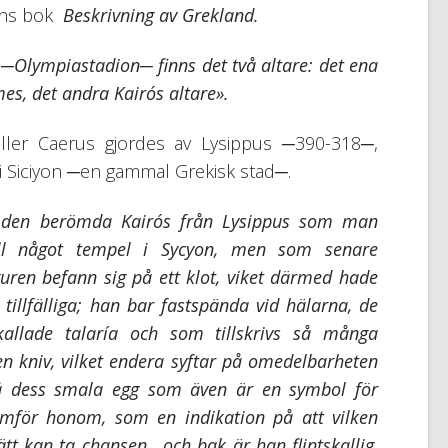
hans bok
Beskrivning av Grekland.
 ─Olympiastadion─ finns det två altare: det ena
mes, det andra Kairós altare».
ller Caerus gjordes av Lysippus ─390-318─,
 i Siciyon ─en gammal Grekisk stad─.
av den berömda Kairós från Lysippus som man
ill något tempel i Sycyon, men som senare
iguren befann sig på ett klot, viket därmed hade
 tillfälliga; han bar fastspända vid hälarna, de
llade talaría och som tillskrivs så många
n kniv, vilket endera syftar på omedelbarheten
på dess smala egg som även är en symbol för
ramför honom, som en indikation på att vilken
t kan ta chansen , och bak är han flintskallig,