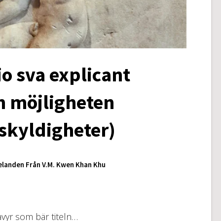
o sva explicant
h möjligheten
 skyldigheter)
landen Från V.M. Kwen Khan Khu
avyr som bär titeln…