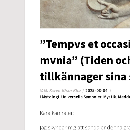
”Tempvs et occasi
mvnia” (Tiden oc
tillkännager sina
V.M. Kwen Khan Khu
2025-08-04
I
Mytologi
,
Universella Symboler
,
Mystik
,
Medde
Kära kamrater:
Jag skyndar mig att sända er denna gr