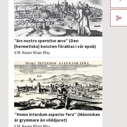
”Ars nostro spernitur ævo” (Den
[hermetiska] konsten föraktas i vår epok)
V.M. Kwen Khan Khu
”Homo interdum asperior fera” (Människan
är grymmare än vilddjuret)
V.M. Kwen Khan Khu