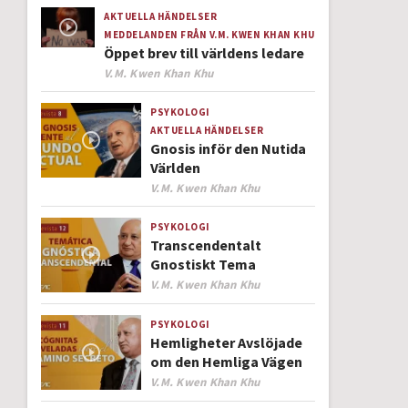
AKTUELLA HÄNDELSER
MEDDELANDEN FRÅN V.M. KWEN KHAN KHU
Öppet brev till världens ledare
Author
V.M. Kwen Khan Khu
PSYKOLOGI
AKTUELLA HÄNDELSER
Gnosis inför den Nutida
Världen
Author
V.M. Kwen Khan Khu
PSYKOLOGI
Transcendentalt
Gnostiskt Tema
Author
V.M. Kwen Khan Khu
PSYKOLOGI
Hemligheter Avslöjade
om den Hemliga Vägen
Author
V.M. Kwen Khan Khu