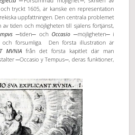
eglecta
─‘Försummad möjlighet’─, skriven av
ch tryckt 1605, är kanske en representation
ekiska uppfattningen. Den centrala problemet
av tiden och möjligheten till själens förtjänst,
empvs
─tiden─ och
Occasio
─möjligheten─ i
och försumliga. Den första illustration är
T MVNIA
från det första kapitlet där man
talter ─Occasio y Tempus─, deras funktioner,