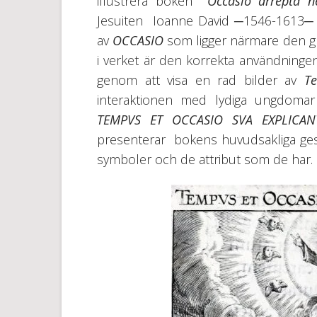
illustrera boken
Occasio arrepta n
Jesuiten Ioanne David ─1546-1613─ o
av
OCCASIO
som ligger närmare den gr
i verket är den korrekta användningen 
genom att visa en rad bilder av
T
interaktionen med lydiga ungdomar 
TEMPVS ET OCCASIO SVA EXPLICAN
presenterar bokens huvudsakliga ges
symboler och de attribut som de har.