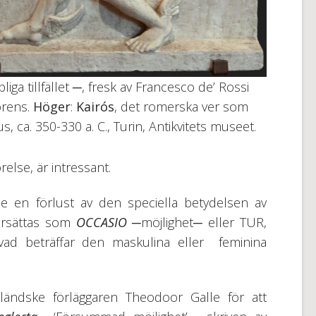
liga tillfället ─, fresk av Francesco de’ Rossi
orens.
Höger
:
Kairós
, det romerska ver som
s, ca. 350-330 a. C., Turin, Antikvitets museet.
else, är intressant.
de en förlust av den speciella betydelsen av
versättas som
OCCASIO
─möjlighet─ eller TUR
,
 vad beträffar den maskulina eller feminina
ländske förläggaren Theodoor Galle för att