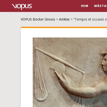
HEM
MÄSTA
VOPUS Böcker Gnosis
>
Artiklar
>
”Tempvs et occasio sv