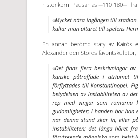
historikern Pausanias ─110-180─ i 
«Mycket nära ingången till stadion
kallar man altaret till spelens Her
En annan berömd staty av Kairós e
Alexander den Stores favoritskulptör,
«Det finns flera beskrivningar 
kanske påträffade i atriumet t
förflyttades till Konstantinopel. F
betydelsen av instabiliteten av det
rep med vingar som romarna ka
gudomligheter; i handen bar han e
när denna stund skär in, eller 
instabiliteten; det långa håret f
förutseende människa som helst lät