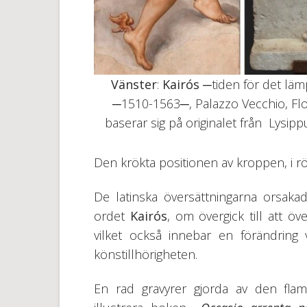
Vänster
:
Kairós
─tiden för det lämp
─1510-1563─, Palazzo Vecchio, Fl
baserar sig på originalet från Lysippu
Den krökta positionen av kroppen, i rör
De latinska översättningarna orsaka
ordet
Kairós
, om övergick till att ö
vilket också innebar en förändring
könstillhörigheten.
En rad gravyrer gjorda av den flam