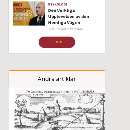
PSYKOLOGI
Den Verkliga
Upplevelsen av den
Hemliga Vägen
Author
V.M. Kwen Khan Khu
SE MER
Andra artiklar