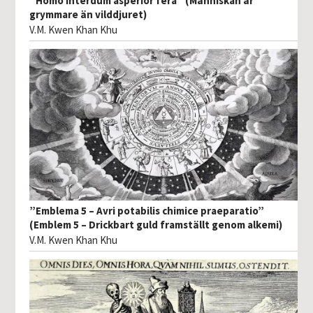
”Homo interdum asperior fera” (Människan är
grymmare än vilddjuret)
V.M. Kwen Khan Khu
”Emblema 5 – Avri potabilis chimice praeparatio”
(Emblem 5 – Drickbart guld framställt genom alkemi)
V.M. Kwen Khan Khu