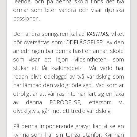
leende, och på denna sköld finns det två
ormar som biter vandra och visar djuriska
passioner…
Den andra springaren kallad
VASTITAS,
vilket
bör översättas som ‘ÖDELÄGGELSE’. Av den
anledningen bär denna häst en annan sköld
som visar ett lejon -vildsintheten- som
slukar ett får -saktmodet- . Vår värld har
redan blivit ödelaggd av två världskrig som
har lämnad den väldigt ödelagd . Vad som är
otroligt är att vår ras inte har lärt sig en läxa
av denna FÖRÖDELSE, eftersom vi,
olyckligtvis, går mot ett tredje världskrig.
På denna imponerande gravyr kan vi se en
kvinna som har sin tunga utanför. Kvinnan