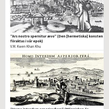
”Ars nostro spernitur ævo” (Den [hermetiska] konsten
föraktas i vår epok)
V.M. Kwen Khan Khu