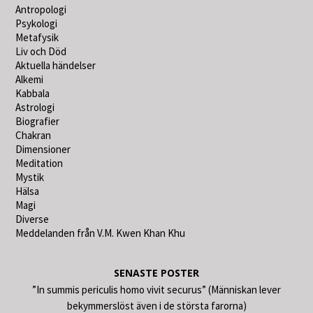
Antropologi
Psykologi
Metafysik
Liv och Död
Aktuella händelser
Alkemi
Kabbala
Astrologi
Biografier
Chakran
Dimensioner
Meditation
Mystik
Hälsa
Magi
Diverse
Meddelanden från V.M. Kwen Khan Khu
SENASTE POSTER
”In summis periculis homo vivit securus” (Människan lever
bekymmerslöst även i de största farorna)