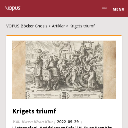
MENU
VOPUS Böcker Gnosis
>
Artiklar
>
Krigets triumf
Krigets triumf
V.M. Kwen Khan Khu
2022-09-29
I
Antropologi
,
Meddelanden Från V.M. Kwen Khan Khu