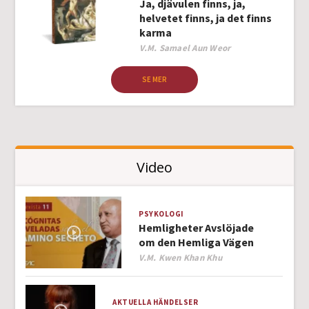
Ja, djävulen finns, ja,
helvetet finns, ja det finns
karma
Author
V.M. Samael Aun Weor
SE MER
Video
PSYKOLOGI
Hemligheter Avslöjade
om den Hemliga Vägen
Author
V.M. Kwen Khan Khu
AKTUELLA HÄNDELSER