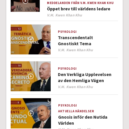
MEDDELANDEN FRÅN V.M. KWEN KHAN KHU
Öppet brev till världens ledare
Author
V.M. Kwen Khan Khu
PSYKOLOGI
Transcendentalt
Gnostiskt Tema
Author
V.M. Kwen Khan Khu
PSYKOLOGI
Den Verkliga Upplevelsen
av den Hemliga Vägen
Author
V.M. Kwen Khan Khu
PSYKOLOGI
AKTUELLA HÄNDELSER
Gnosis inför den Nutida
Världen