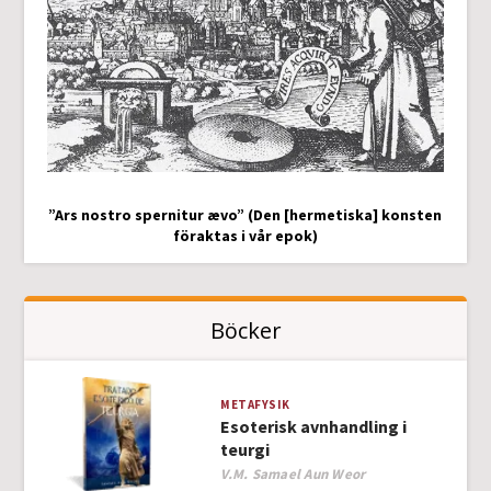
”Ars nostro spernitur ævo” (Den [hermetiska] konsten
föraktas i vår epok)
Böcker
METAFYSIK
Esoterisk avnhandling i
teurgi
Author
V.M. Samael Aun Weor