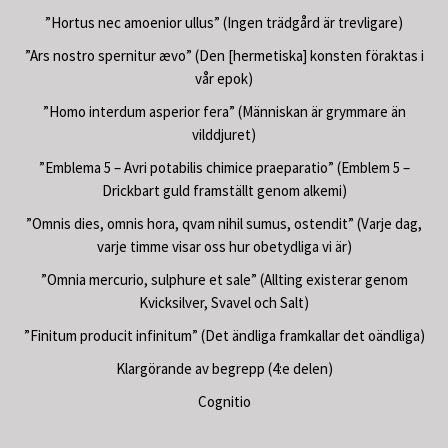
”Hortus nec amoenior ullus” (Ingen trädgård är trevligare)
”Ars nostro spernitur ævo” (Den [hermetiska] konsten föraktas i
vår epok)
”Homo interdum asperior fera” (Människan är grymmare än
vilddjuret)
”Emblema 5 – Avri potabilis chimice praeparatio” (Emblem 5 –
Drickbart guld framställt genom alkemi)
”Omnis dies, omnis hora, qvam nihil sumus, ostendit” (Varje dag,
varje timme visar oss hur obetydliga vi är)
”Omnia mercurio, sulphure et sale” (Allting existerar genom
Kvicksilver, Svavel och Salt)
”Finitum producit infinitum” (Det ändliga framkallar det oändliga)
Klargörande av begrepp (4:e delen)
Cognitio