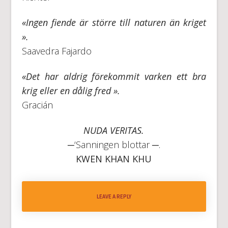
«
Ingen fiende är större till naturen än kriget
».
Saavedra Fajardo
«
Det har aldrig förekommit varken ett bra
krig eller en dålig fred
».
Gracián
NUDA VERITAS.
─‘Sanningen blottar ─.
KWEN KHAN KHU
LEAVE A REPLY