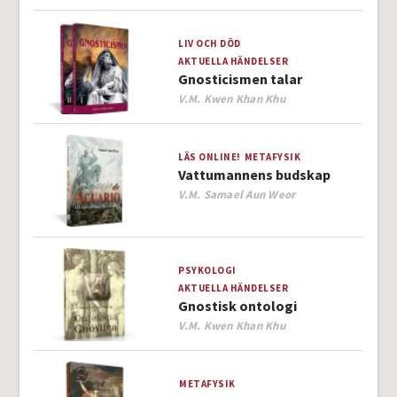
LIV OCH DÖD
AKTUELLA HÄNDELSER
Gnosticismen talar
Author
V.M. Kwen Khan Khu
LÄS ONLINE!
METAFYSIK
Vattumannens budskap
Author
V.M. Samael Aun Weor
PSYKOLOGI
AKTUELLA HÄNDELSER
Gnostisk ontologi
Author
V.M. Kwen Khan Khu
METAFYSIK