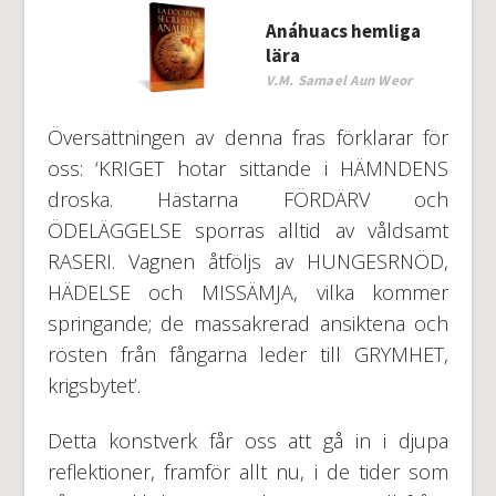
Anáhuacs hemliga
lära
V.M. Samael Aun Weor
Översättningen av denna fras förklarar för
oss: ‘KRIGET hotar sittande i HÄMNDENS
droska. Hästarna FÖRDÄRV och
ÖDELÄGGELSE sporras alltid av våldsamt
RASERI. Vagnen åtföljs av HUNGESRNÖD,
HÄDELSE och MISSÄMJA, vilka kommer
springande; de massakrerad ansiktena och
rösten från fångarna leder till GRYMHET,
krigsbytet’.
Detta konstverk får oss att gå in i djupa
reflektioner, framför allt nu, i de tider som