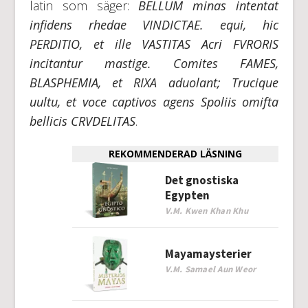
latin som säger:
BELLUM minas intentat
infidens rhedae VINDICTAE. equi, hic
PERDITIO, et ille VASTITAS Acri FVRORIS
incitantur mastige. Comites FAMES,
BLASPHEMIA, et RIXA aduolant; Trucique
uultu, et voce captivos agens Spoliis omifta
bellicis CRVDELITAS
.
REKOMMENDERAD LÄSNING
Det gnostiska
Egypten
V.M. Kwen Khan Khu
Mayamaysterier
V.M. Samael Aun Weor