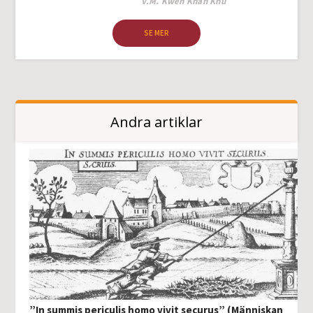
Author
V.M. Kwen Khan Khu
SE MER
Andra artiklar
”In summis periculis homo vivit securus” (Människan