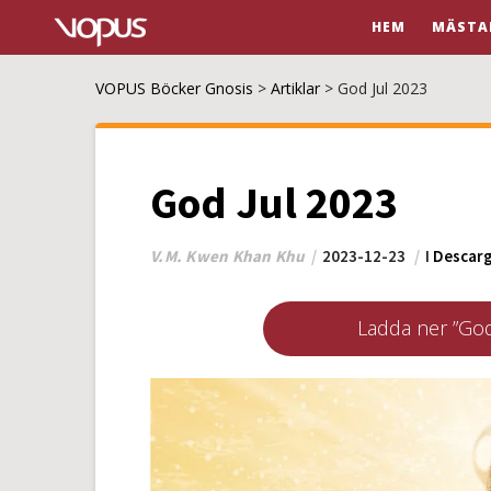
HEM
MÄSTA
VOPUS Böcker Gnosis
>
Artiklar
>
God Jul 2023
God Jul 2023
V.M. Kwen Khan Khu
2023-12-23
I
Descar
Ladda ner ”God 