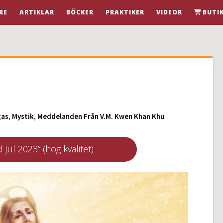
RE
ARTIKLAR
BÖCKER
PRAKTIKER
VIDEOR
BUTI
gas
,
Mystik
,
Meddelanden Från V.M. Kwen Khan Khu
Jul 2023” (hög kvalitet)