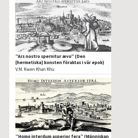
”Ars nostro spernitur ævo” (Den
[hermetiska] konsten föraktas i vår epok)
V.M. Kwen Khan Khu
”Homo interdum asperior fera” (Människan