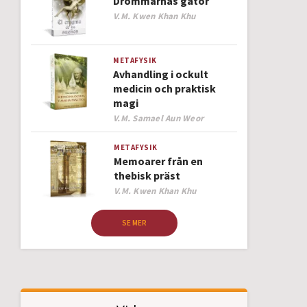
Drömmarnas gåtor
Author
V.M. Kwen Khan Khu
METAFYSIK
Avhandling i ockult
medicin och praktisk
magi
Author
V.M. Samael Aun Weor
METAFYSIK
Memoarer från en
thebisk präst
Author
V.M. Kwen Khan Khu
SE MER