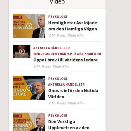
Video
PSYKOLOGI
Hemligheter Avslöjade
om den Hemliga Vägen
Author
V.M. Kwen Khan Khu
AKTUELLA HÄNDELSER
MEDDELANDEN FRÅN V.M. KWEN KHAN KHU
Öppet brev till världens ledare
Author
V.M. Kwen Khan Khu
PSYKOLOGI
AKTUELLA HÄNDELSER
Gnosis inför den Nutida
Världen
Author
V.M. Kwen Khan Khu
PSYKOLOGI
Den Verkliga
Upplevelsen av den