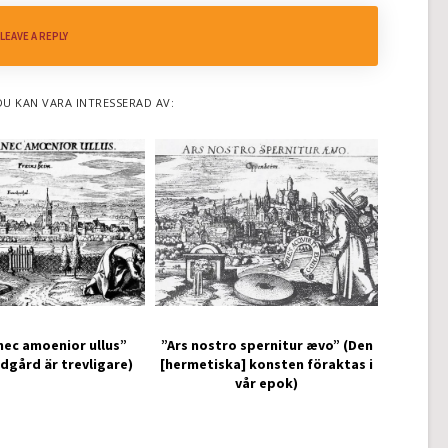
LEAVE A REPLY
DU KAN VARA INTRESSERAD AV:
nec amoenior ullus”
”Ars nostro spernitur ævo” (Den
ädgård är trevligare)
[hermetiska] konsten föraktas i
vår epok)