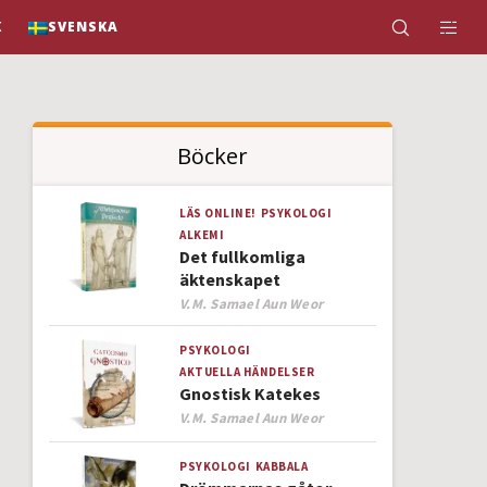
K
SVENSKA
Böcker
LÄS ONLINE!
PSYKOLOGI
ALKEMI
Det fullkomliga
äktenskapet
Author
V.M. Samael Aun Weor
PSYKOLOGI
AKTUELLA HÄNDELSER
Gnostisk Katekes
Author
V.M. Samael Aun Weor
PSYKOLOGI
KABBALA