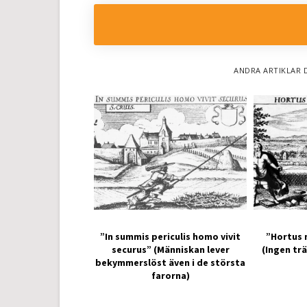
ANDRA ARTIKLAR 
”In summis periculis homo vivit
”Hortus 
securus” (Människan lever
(Ingen tr
bekymmerslöst även i de största
farorna)