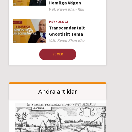
Hemliga Vägen
Author
V.M. Kwen Khan Khu
PSYKOLOGI
Transcendentalt
Gnostiskt Tema
Author
V.M. Kwen Khan Khu
SE MER
Andra artiklar