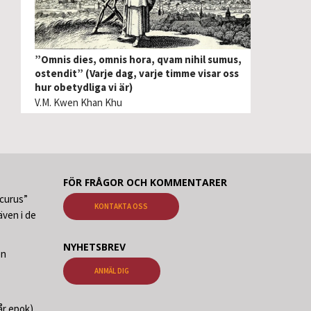
”Omnis dies, omnis hora, qvam nihil sumus,
ostendit” (Varje dag, varje timme visar oss
hur obetydliga vi är)
V.M. Kwen Khan Khu
FÖR FRÅGOR OCH KOMMENTARER
ecurus”
KONTAKTA OSS
ven i de
NYHETSBREV
en
ANMÄL DIG
år epok)