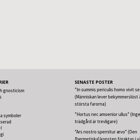
RIER
SENASTE POSTER
”In summis periculis homo vivit s
h gnosticism
s
(Människan lever bekymmerslöst ä
största farorna)
”Hortus nec amoenior ullus” (Ing
la symboler
trädgård är trevligare)
iserad
!
”Ars nostro spernitur ævo” (Den
gi
[hermetiska] konsten föraktas i v