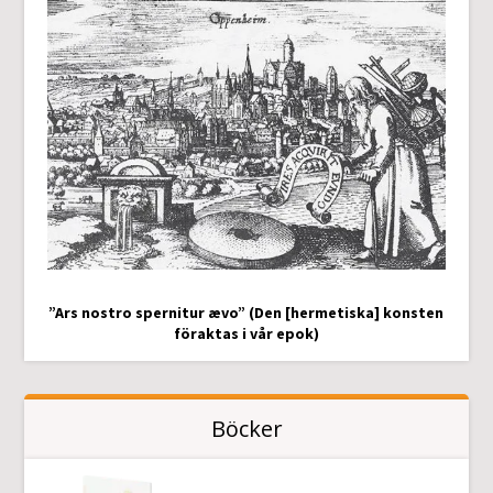
”Ars nostro spernitur ævo” (Den [hermetiska] konsten
föraktas i vår epok)
Böcker