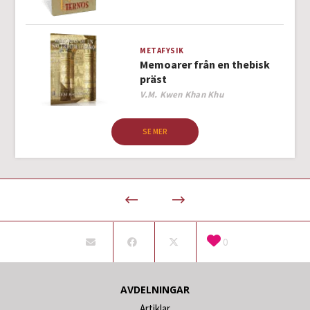
METAFYSIK
Memoarer från en thebisk
präst
Author
V.M. Kwen Khan Khu
SE MER
0
AVDELNINGAR
Artiklar