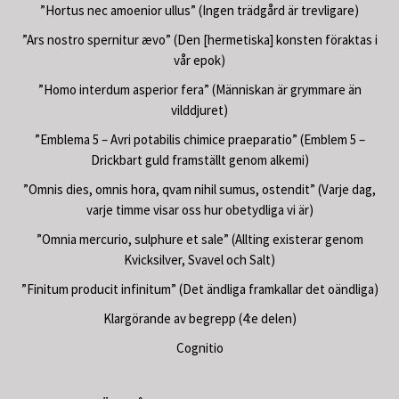
”Hortus nec amoenior ullus” (Ingen trädgård är trevligare)
”Ars nostro spernitur ævo” (Den [hermetiska] konsten föraktas i
vår epok)
”Homo interdum asperior fera” (Människan är grymmare än
vilddjuret)
”Emblema 5 – Avri potabilis chimice praeparatio” (Emblem 5 –
Drickbart guld framställt genom alkemi)
”Omnis dies, omnis hora, qvam nihil sumus, ostendit” (Varje dag,
varje timme visar oss hur obetydliga vi är)
”Omnia mercurio, sulphure et sale” (Allting existerar genom
Kvicksilver, Svavel och Salt)
”Finitum producit infinitum” (Det ändliga framkallar det oändliga)
Klargörande av begrepp (4:e delen)
Cognitio