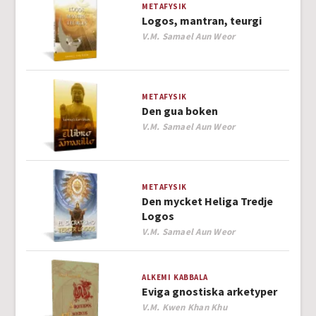
METAFYSIK
Logos, mantran, teurgi
Author
V.M. Samael Aun Weor
METAFYSIK
Den gua boken
Author
V.M. Samael Aun Weor
METAFYSIK
Den mycket Heliga Tredje
Logos
Author
V.M. Samael Aun Weor
ALKEMI
KABBALA
Eviga gnostiska arketyper
Author
V.M. Kwen Khan Khu