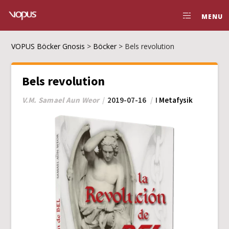
MENU
VOPUS Böcker Gnosis
>
Böcker
>
Bels revolution
Bels revolution
V.M. Samael Aun Weor
2019-07-16
I
Metafysik