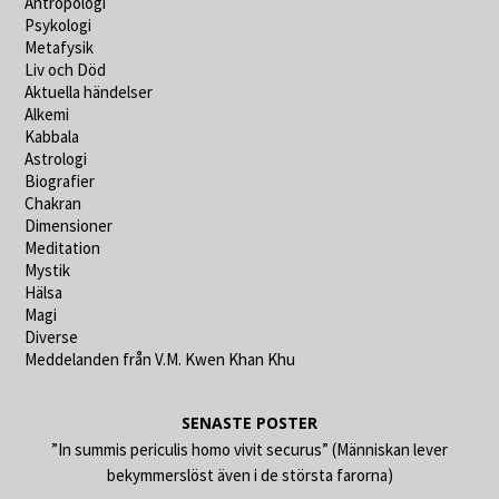
Antropologi
Psykologi
Metafysik
Liv och Död
Aktuella händelser
Alkemi
Kabbala
Astrologi
Biografier
Chakran
Dimensioner
Meditation
Mystik
Hälsa
Magi
Diverse
Meddelanden från V.M. Kwen Khan Khu
SENASTE POSTER
”In summis periculis homo vivit securus” (Människan lever
bekymmerslöst även i de största farorna)