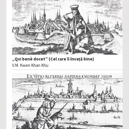
„Qvi benè docet” (Cel care îi învață bine)
V.M. Kwen Khan Khu