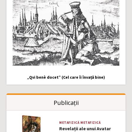
„Qvi benè docet” (Cel care îi învață bine)
Publicații
METAFIZICĂ
METAFIZICĂ
Revelații ale unui Avatar