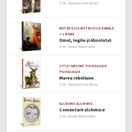
Author
V.M. Samael Aun Weor
METAFIZICĂ
METAFIZICĂ
KABALĂ
+ 1 MORE
Omul, legile și Absolutul
Author
V.M. Kwen Khan Khu
CITIȚI ONLINE!
PSIHOLOGIE
PSIHOLOGIE
Marea rebeliune
Author
V.M. Samael Aun Weor
ALCHIMIE
ALCHIMIE
Comentarii alchimice
Author
V.M. Kwen Khan Khu