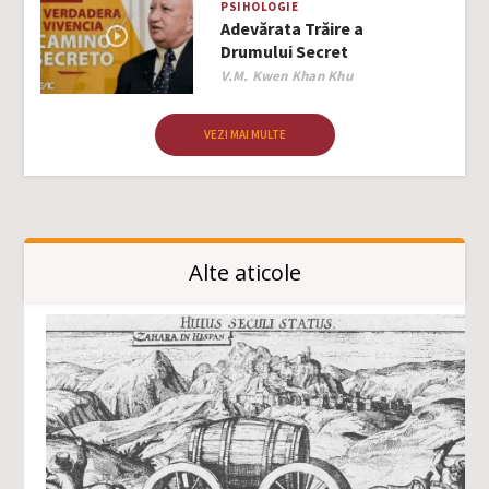
PSIHOLOGIE
Adevărata Trăire a
Drumului Secret
Author
V.M. Kwen Khan Khu
VEZI MAI MULTE
Alte aticole