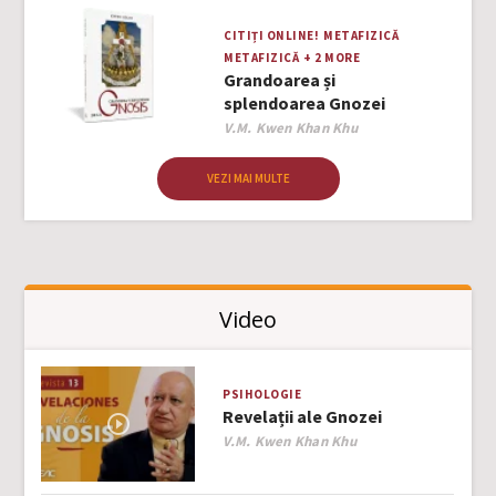
CITIȚI ONLINE!
METAFIZICĂ
METAFIZICĂ
+ 2 MORE
Grandoarea și
splendoarea Gnozei
Author
V.M. Kwen Khan Khu
VEZI MAI MULTE
Video
PSIHOLOGIE
Revelații ale Gnozei
Author
V.M. Kwen Khan Khu