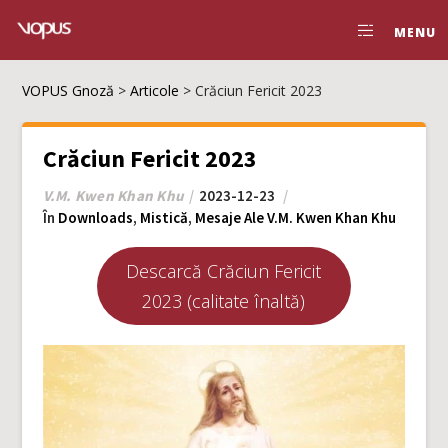
MENU
VOPUS Gnoză
>
Articole
>
Crăciun Fericit 2023
Crăciun Fericit 2023
V.M. Kwen Khan Khu
2023-12-23
În
Downloads
,
Mistică
,
Mesaje Ale V.M. Kwen Khan Khu
Descarcă Crăciun Fericit
2023 (calitate înaltă)