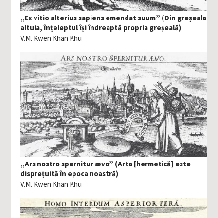
„Ex vitio alterius sapiens emendat suum” (Din greșeala
altuia, înțeleptul își îndreaptă propria greșeală)
V.M. Kwen Khan Khu
„Ars nostro spernitur ævo” (Arta [hermetică] este
disprețuită în epoca noastră)
V.M. Kwen Khan Khu