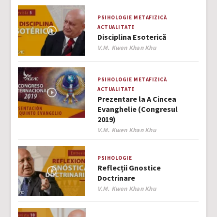
PSIHOLOGIE
METAFIZICĂ
ACTUALITATE
Disciplina Esoterică
Author
V.M. Kwen Khan Khu
PSIHOLOGIE
METAFIZICĂ
ACTUALITATE
Prezentare la A Cincea
Evanghelie (Congresul
2019)
Author
V.M. Kwen Khan Khu
PSIHOLOGIE
Reflecții Gnostice
Doctrinare
Author
V.M. Kwen Khan Khu