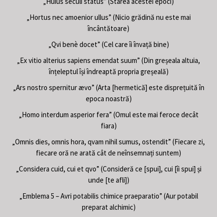
„Huius seculi status” (Starea acestei epoci)
„Hortus nec amoenior ullus” (Nicio grădină nu este mai
încântătoare)
„Qvi benè docet” (Cel care îi învață bine)
„Ex vitio alterius sapiens emendat suum” (Din greșeala altuia,
înțeleptul își îndreaptă propria greșeală)
„Ars nostro spernitur ævo” (Arta [hermetică] este disprețuită în
epoca noastră)
„Homo interdum asperior fera” (Omul este mai feroce decât
fiara)
„Omnis dies, omnis hora, qvam nihil sumus, ostendit” (Fiecare zi,
fiecare oră ne arată cât de neînsemnați suntem)
„Considera cuid, cui et qvo” (Consideră ce [spui], cui [îi spui] și
unde [te afli])
„Emblema 5 – Avri potabilis chimice praeparatio” (Aur potabil
preparat alchimic)