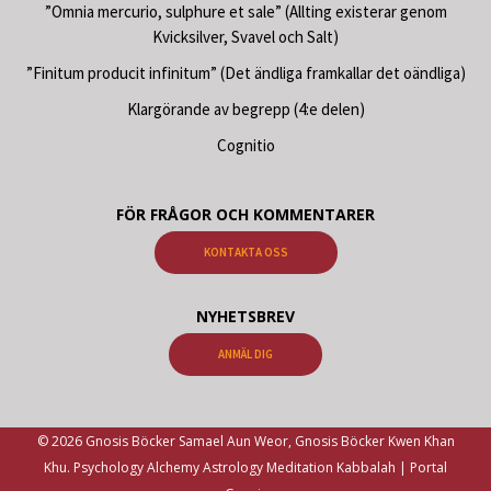
”Omnia mercurio, sulphure et sale” (Allting existerar genom
Kvicksilver, Svavel och Salt)
”Finitum producit infinitum” (Det ändliga framkallar det oändliga)
Klargörande av begrepp (4:e delen)
Cognitio
FÖR FRÅGOR OCH KOMMENTARER
KONTAKTA OSS
NYHETSBREV
ANMÄL DIG
© 2026 Gnosis Böcker Samael Aun Weor, Gnosis Böcker Kwen Khan
Khu. Psychology Alchemy Astrology Meditation Kabbalah | Portal