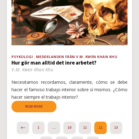
PSYKOLOGI
MEDDELANDEN FRÅN V.M. KWEN KHAN KHU
Hur gör man alltid det inre arbetet?
V.M. Kwen Khan Khu
Necesitamos recordarnos, claramente, cómo se debe
hacer el famoso trabajo interior sobre sí mismos. ¿Cómo
hacer siempre el trabajo interior?
READ MORE
PREVIOUS
1
…
10
11
12
13