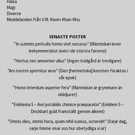
Hälsa
Magi
Diverse
Meddelanden från V.M. Kwen Khan Khu
SENASTE POSTER
”In summis periculis homo vivit securus” (Människan lever
bekymmerslöst även i de största farorna)
”Hortus nec amoenior ullus” (Ingen trädgård är trevligare)
”Ars nostro spernitur ævo” (Den [hermetiska] konsten föraktas i
vår epok)
”Homo interdum asperior fera” (Människan är grymmare än
vilddjuret)
”Emblema 5 – Avri potabilis chimice praeparatio” (Emblem 5 –
Drickbart guld framställt genom alkemi)
”Omnis dies, omnis hora, qvam nihil sumus, ostendit” (Varje dag,
varje timme visar oss hur obetydliga vi är)