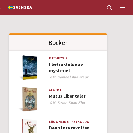
K
SVENSKA
Böcker
METAFYSIK
I betraktelse av
mysteriet
Author
V.M. Samael Aun Weor
ALKEMI
Mutus Liber talar
Author
V.M. Kwen Khan Khu
LÄS ONLINE!
PSYKOLOGI
Den stora revolten