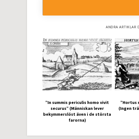
ANDRA ARTIKLAR 
”In summis periculis homo vivit
”Hortus 
securus” (Människan lever
(Ingen tr
bekymmerslöst även i de största
farorna)