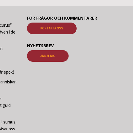
FÖR FRÅGOR OCH KOMMENTARER
ecurus”
KONTAKTA OSS
ven i de
NYHETSBREV
en
ANMÄL DIG
år epok)
Människan
e
t guld
il sumus,
visar oss