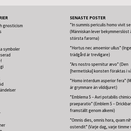
RIER
SENASTE POSTER
”In summis periculis homo vivit s
h gnosticism
s
(Människan lever bekymmerslöst ä
största farorna)
”Hortus nec amoenior ullus” (Ing
la symboler
trädgård är trevligare)
iserad
!
”Ars nostro spernitur ævo” (Den
gi
[hermetiska] konsten föraktas i v
k
”Homo interdum asperior fera” (
öd
är grymmare än vilddjuret)
händelser
”Emblema 5 – Avri potabilis chimic
praeparatio” (Emblem 5 – Drickbar
framställt genom alkemi)
r
”Omnis dies, omnis hora, qvam nih
ner
ostendit” (Varje dag, varje timme 
on