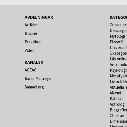
AVDELNINGAR
KATEGO
Artiklar
Gnosis oc
Descarga
Böcker
Mytologi
Praktiker
Filosofi
Universel
Video
Okategor
Läs online
KANALER
Antropolo
AGEAC
Psykologi
Metafysi
Radio Maitreya
Liv och D
Samael.org
Aktuella 
Alkemi
Kabbala
Astrologi
Biografie
Chakran
Dimensio
Meditati