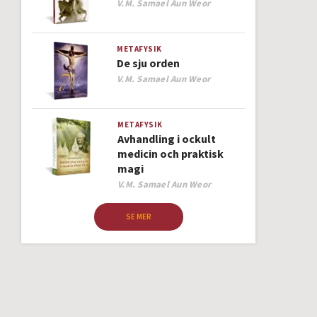
Author
V.M. Samael Aun Weor
METAFYSIK
De sju orden
Author
V.M. Samael Aun Weor
METAFYSIK
Avhandling i ockult
medicin och praktisk
magi
Author
V.M. Samael Aun Weor
SE MER