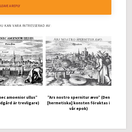
LEAVE A REPLY
DU KAN VARA INTRESSERAD AV:
nec amoenior ullus”
”Ars nostro spernitur ævo” (Den
ädgård är trevligare)
[hermetiska] konsten föraktas i
vår epok)