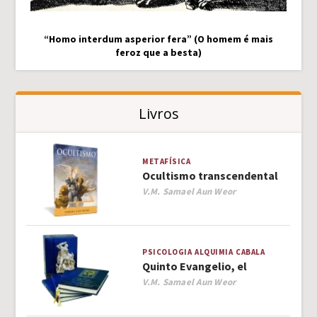
“Homo interdum asperior fera” (O homem é mais
feroz que a besta)
Livros
METAFÍSICA
Ocultismo transcendental
Author
V.M. Samael Aun Weor
PSICOLOGIA
ALQUIMIA
CABALA
Quinto Evangelio, el
Author
V.M. Samael Aun Weor