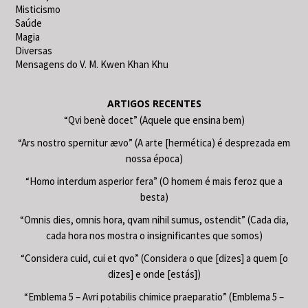
Misticismo
Saúde
Magia
Diversas
Mensagens do V. M. Kwen Khan Khu
ARTIGOS RECENTES
“Qvi benè docet” (Aquele que ensina bem)
“Ars nostro spernitur ævo” (A arte [hermética) é desprezada em
nossa época)
“Homo interdum asperior fera” (O homem é mais feroz que a
besta)
“Omnis dies, omnis hora, qvam nihil sumus, ostendit” (Cada dia,
cada hora nos mostra o insignificantes que somos)
“Considera cuid, cui et qvo” (Considera o que [dizes] a quem [o
dizes] e onde [estás])
“Emblema 5 – Avri potabilis chimice praeparatio” (Emblema 5 –