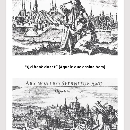
“Qvi benè docet” (Aquele que ensina bem)