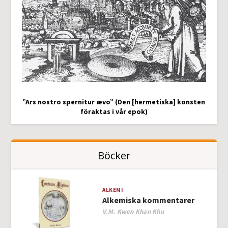
”Ars nostro spernitur ævo” (Den [hermetiska] konsten
föraktas i vår epok)
Böcker
ALKEMI
Alkemiska kommentarer
Author
V.M. Kwen Khan Khu