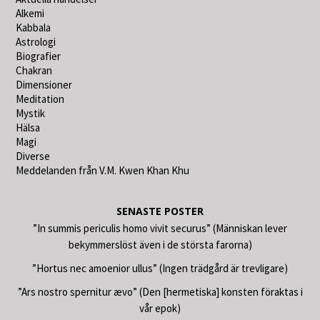
Alkemi
Kabbala
Astrologi
Biografier
Chakran
Dimensioner
Meditation
Mystik
Hälsa
Magi
Diverse
Meddelanden från V.M. Kwen Khan Khu
SENASTE POSTER
”In summis periculis homo vivit securus” (Människan lever
bekymmerslöst även i de största farorna)
”Hortus nec amoenior ullus” (Ingen trädgård är trevligare)
”Ars nostro spernitur ævo” (Den [hermetiska] konsten föraktas i
vår epok)