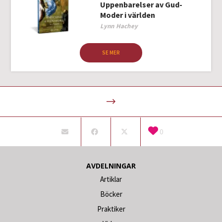
Uppenbarelser av Gud-
Moder i världen
Author
Lynn Hachey
SE MER
0
AVDELNINGAR
Artiklar
Böcker
Praktiker