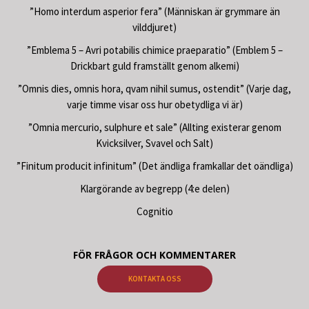
”Homo interdum asperior fera” (Människan är grymmare än
vilddjuret)
”Emblema 5 – Avri potabilis chimice praeparatio” (Emblem 5 –
Drickbart guld framställt genom alkemi)
”Omnis dies, omnis hora, qvam nihil sumus, ostendit” (Varje dag,
varje timme visar oss hur obetydliga vi är)
”Omnia mercurio, sulphure et sale” (Allting existerar genom
Kvicksilver, Svavel och Salt)
”Finitum producit infinitum” (Det ändliga framkallar det oändliga)
Klargörande av begrepp (4:e delen)
Cognitio
FÖR FRÅGOR OCH KOMMENTARER
KONTAKTA OSS