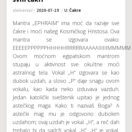
Universal
2020-07-19
U:
Čakre
Mantra „EPHRAIM” ima moć da razvije sve
čakre i moći našeg Kosmičkog Hristosa. Ova
mantra se izgovara ovako:
EEEEEPPPPPPHHHHHRRRRRAAAAAIIIIIIMMMMM
Ovom moćnom egipatskom mantrom
stupaju u aktivnost sve okultne moći
astralnog tela. Vokal „H” izgovara se kao
dubok uzdah, a slovo „P” daje snagu ovom
vokalu, kao kada neko izduvava vazduh.
Jedan katolički sveštenik upitao je jednog
astečkog maga: Kako ti nazivaš Boga? A
astečki mag mu je odgovorio dubokim
uzdahom; ovaj uzdah je vokal „H”, a reč dah
trebalo bi da sadrži vokal „H”. „H“ je vokal,