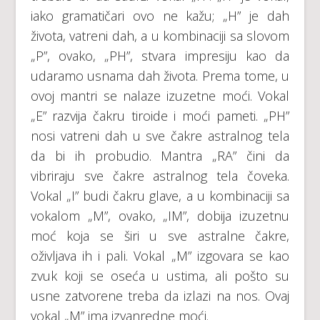
iako gramatičari ovo ne kažu; „H” je dah
života, vatreni dah, a u kombinaciji sa slovom
„P”, ovako, „PH”, stvara impresiju kao da
udaramo usnama dah života. Prema tome, u
ovoj mantri se nalaze izuzetne moći. Vokal
„E” razvija čakru tiroide i moći pameti. „PH”
nosi vatreni dah u sve čakre astralnog tela
da bi ih probudio. Mantra „RA” čini da
vibriraju sve čakre astralnog tela čoveka.
Vokal „I” budi čakru glave, a u kombinaciji sa
vokalom „M”, ovako, „IM”, dobija izuzetnu
moć koja se širi u sve astralne čakre,
oživljava ih i pali. Vokal „M” izgovara se kao
zvuk koji se oseća u ustima, ali pošto su
usne zatvorene treba da izlazi na nos. Ovaj
vokal „M” ima izvanredne moći.