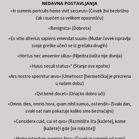
NEDAVNA POSTAVLJANJA
«In summis periculis homo vivit securus» (Čovek živi bezbrižno
čak i suočen sa velikom opasnošću)
«Benignita» (Dobrota)
«Ex vitio alterius sapiens emendat suum» (Mudar čovek ispravlja
svoje greške učeći se iz grešaka drugih)
«Hortus nec amoenior ullus» (Nijedna bašta nije divnija)
«Huius seculi status»“ (Stanje ove epohe)
«Ars nostro spernitur ævo» (Umetnost [hermetička] je prezrena
u našem dobu)
«Qvi benè docet» (Onaj ko dobro uči)
«Omnis dies, omnis hora, qvam nihil sumus, ostendit» (Svaki dan,
svaki sat nam pokazuje koliko smo beznačajni)
«Considera cuid, cui et qvo» (Razmislite šta [kažete], kome
[kažete] i gde [se nalazite])
«Homo interdum asperior fera» (Čovek je svirepiji od zveri)