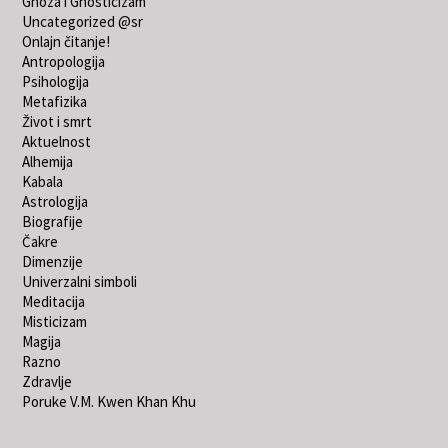
Gnoza i Gnosticizam
Uncategorized @sr
Onlajn čitanje!
Antropologija
Psihologija
Metafizika
Život i smrt
Aktuelnost
Alhemija
Kabala
Astrologija
Biografije
Čakre
Dimenzije
Univerzalni simboli
Meditacija
Misticizam
Magija
Razno
Zdravlje
Poruke V.M. Kwen Khan Khu