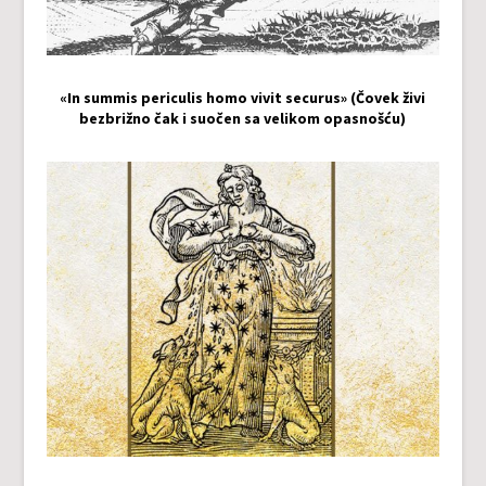
«In summis periculis homo vivit securus» (Čovek živi
bezbrižno čak i suočen sa velikom opasnošću)