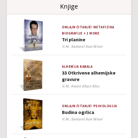
Knjige
ONLAJN ČITANJE!
METAFIZIKA
BIOGRAFIJE
+ 1 MORE
Tri planine
Author
V.M. Samael Aun Weor
ALHEMIJA
KABALA
33 Otkrivene alhemijske
gravure
Author
V.M. Kwen Khan Khu
ONLAJN ČITANJE!
PSIHOLOGIJA
Budina ogrlica
Author
V.M. Samael Aun Weor