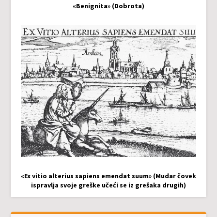
«Benignita» (Dobrota)
«Ex vitio alterius sapiens emendat suum» (Mudar čovek
ispravlja svoje greške učeći se iz grešaka drugih)