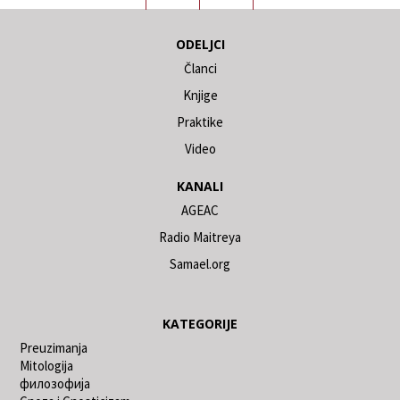
ODELJCI
Članci
Knjige
Praktike
Video
KANALI
AGEAC
Radio Maitreya
Samael.org
KATEGORIJE
Preuzimanja
Mitologija
филозофија