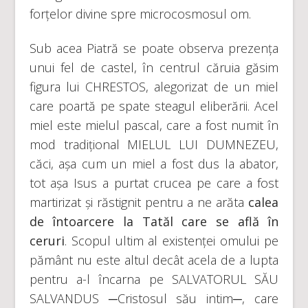
forțelor divine spre microcosmosul om.
Sub acea Piatră se poate observa prezența
unui fel de castel, în centrul căruia găsim
figura lui CHRESTOS, alegorizat de un miel
care poartă pe spate steagul eliberării. Acel
miel este mielul pascal, care a fost numit în
mod tradițional MIELUL LUI DUMNEZEU,
căci, așa cum un miel a fost dus la abator,
tot așa Isus a purtat crucea pe care a fost
martirizat și răstignit pentru a ne arăta
calea
de întoarcere la Tatăl care se află în
ceruri
. Scopul ultim al existenței omului pe
pământ nu este altul decât acela de a lupta
pentru a-l încarna pe SALVATORUL SĂU
SALVANDUS ─Cristosul său intim─, care