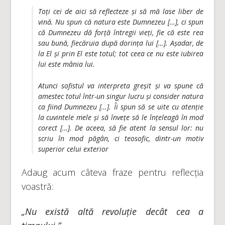
Toți cei de aici să reflecteze și să mă lase liber de
vină. Nu spun că natura este Dumnezeu […], ci spun
că Dumnezeu dă forță întregii vieți, fie că este rea
sau bună, fiecăruia după dorința lui […]. Așadar, de
la El și prin El este totul; tot ceea ce nu este iubirea
lui este mânia lui.
Atunci sofistul va interpreta greșit și va spune că
amestec totul într-un singur lucru și consider natura
ca fiind Dumnezeu […]. Îi spun să se uite cu atenție
la cuvintele mele și să învețe să le înțeleagă în mod
corect […]. De aceea, să fie atent la sensul lor: nu
scriu în mod păgân, ci teosofic, dintr-un motiv
superior celui exterior
Adaug acum câteva fraze pentru reflecția
voastră:
„Nu există altă revoluție decât cea a