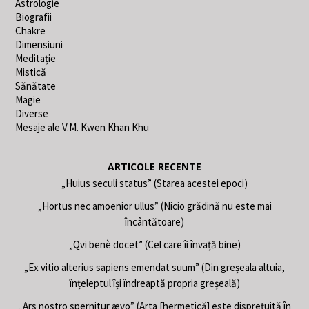
Astrologie
Biografii
Chakre
Dimensiuni
Meditație
Mistică
Sănătate
Magie
Diverse
Mesaje ale V.M. Kwen Khan Khu
ARTICOLE RECENTE
„Huius seculi status” (Starea acestei epoci)
„Hortus nec amoenior ullus” (Nicio grădină nu este mai
încântătoare)
„Qvi benè docet” (Cel care îi învață bine)
„Ex vitio alterius sapiens emendat suum” (Din greșeala altuia,
înțeleptul își îndreaptă propria greșeală)
„Ars nostro spernitur ævo” (Arta [hermetică] este disprețuită în