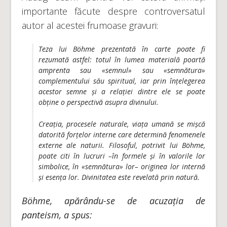
importante făcute despre controversatul
autor al acestei frumoase gravuri:
Teza lui Böhme prezentată în carte poate fi
rezumată astfel: totul în lumea materială poartă
amprenta sau «semnul» sau «semnătura»
complementului său spiritual, iar prin înțelegerea
acestor semne și a relației dintre ele se poate
obține o perspectivă asupra divinului.​
Creația, procesele naturale, viața umană se mișcă
datorită forțelor interne care determină fenomenele
externe ale naturii. Filosoful, potrivit lui Böhme,
poate citi în lucruri –în formele și în valorile lor
simbolice, în «semnătura» lor– originea lor internă
și esența lor. Divinitatea este revelată prin natură.
Böhme, apărându-se de acuzația de
panteism, a spus: