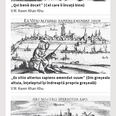
„Qvi benè docet” (Cel care îi învață bine)
V.M. Kwen Khan Khu
„Ex vitio alterius sapiens emendat suum” (Din greșeala
altuia, înțeleptul își îndreaptă propria greșeală)
V.M. Kwen Khan Khu