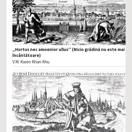
„Hortus nec amoenior ullus” (Nicio grădină nu este mai
încântătoare)
V.M. Kwen Khan Khu