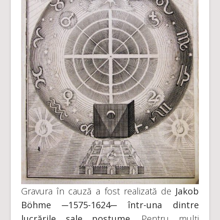
Gravura în cauză a fost realizată de
Jakob
Böhme ─1575-1624─ într-una dintre
lucrările sale postume
. Pentru mulți