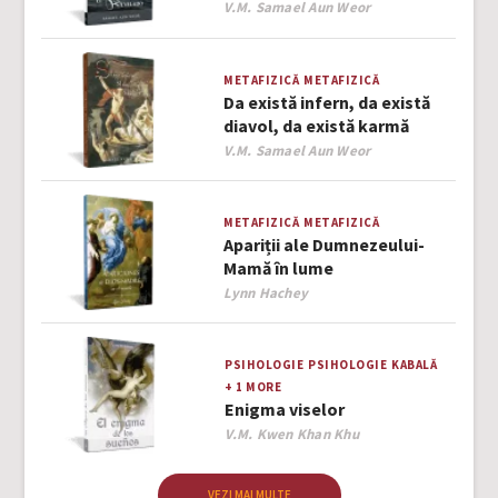
Author
V.M. Samael Aun Weor
METAFIZICĂ
METAFIZICĂ
Da există infern, da există
diavol, da există karmă
Author
V.M. Samael Aun Weor
METAFIZICĂ
METAFIZICĂ
Apariții ale Dumnezeului-
Mamă în lume
Author
Lynn Hachey
PSIHOLOGIE
PSIHOLOGIE
KABALĂ
+ 1 MORE
Enigma viselor
Author
V.M. Kwen Khan Khu
VEZI MAI MULTE