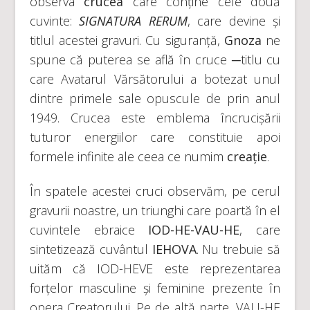
observa
crucea
care conține cele două
cuvinte:
SIGNATURA RERUM
, care devine și
titlul acestei gravuri. Cu siguranță,
Gnoza
ne
spune că puterea se află în cruce ─titlu cu
care Avatarul Vărsătorului a botezat unul
dintre primele sale opuscule de prin anul
1949. Crucea este emblema încrucișării
tuturor energiilor care constituie apoi
formele infinite ale ceea ce numim
creație
.
În spatele acestei cruci observăm, pe cerul
gravurii noastre, un triunghi care poartă în el
cuvintele ebraice
IOD-HE-VAU-HE
, care
sintetizează cuvântul
IEHOVA
. Nu trebuie să
uităm că IOD-HEVE este reprezentarea
forțelor masculine și feminine prezente în
opera Creatorului. Pe de altă parte, VAU-HE