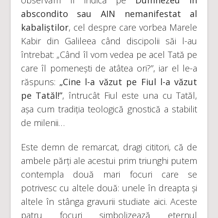
abscondito sau AIN nemanifestat al
kabaliştilor
, cel despre care vorbea Marele
Kabir din Galileea când discipolii săi l-au
întrebat: „Când îl vom vedea pe acel Tată pe
care îl pomeneşti de atâtea ori?”, iar el le-a
răspuns:
„Cine l-a văzut pe Fiul l-a văzut
pe Tatăl!”
, întrucât Fiul este una cu Tatăl,
așa cum tradiția teologică gnostică a stabilit
de milenii…
Este demn de remarcat, dragi cititori, că de
ambele părți ale acestui prim triunghi putem
contempla două mari focuri care se
potrivesc cu altele două: unele în dreapta și
altele în stânga gravurii studiate aici. Aceste
patru focuri simbolizează eternul