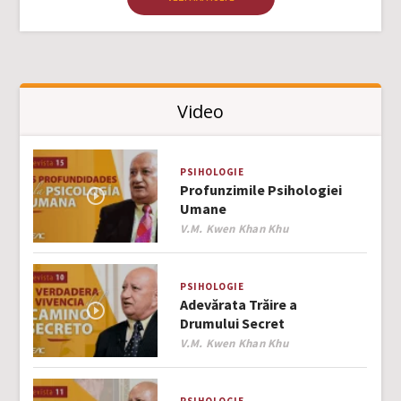
Video
PSIHOLOGIE
Profunzimile Psihologiei
Umane
Author
V.M. Kwen Khan Khu
PSIHOLOGIE
Adevărata Trăire a
Drumului Secret
Author
V.M. Kwen Khan Khu