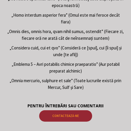
epoca noastră)
„Homo interdum asperior fera” (Omul este mai feroce decât
fiara)
„Omnis dies, omnis hora, qvam nihil sumus, ostendit” (Fiecare zi,
fiecare oră ne arată cât de neînsemnați suntem)
„Considera cuid, cui et qvo” (Consideră ce [spui], cui [îi spui] și
unde [te afli])
„Emblema 5 – Avri potabilis chimice praeparatio” (Aur potabil
preparat alchimic)
„Omnia mercurio, sulphure et sale” (Toate lucrurile există prin
Mercur, Sulf și Sare)
PENTRU ÎNTREBĂRI SAU COMENTARII
CONTACTEAZĂ-NE