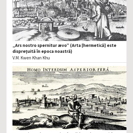
„Ars nostro spernitur ævo” (Arta [hermetică] este
disprețuită în epoca noastră)
V.M. Kwen Khan Khu