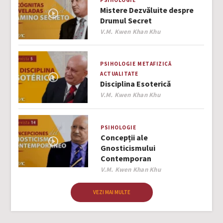
PSIHOLOGIE
Mistere Dezvăluite despre
Drumul Secret
Author
V.M. Kwen Khan Khu
PSIHOLOGIE
METAFIZICĂ
ACTUALITATE
Disciplina Esoterică
Author
V.M. Kwen Khan Khu
PSIHOLOGIE
Concepții ale
Gnosticismului
Contemporan
Author
V.M. Kwen Khan Khu
VEZI MAI MULTE