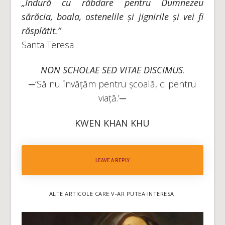
„Îndură cu răbdare pentru Dumnezeu
sărăcia, boala, ostenelile și jignirile și vei fi
răsplătit.”
Santa Teresa
NON SCHOLAE SED VITAE DISCIMUS
.
─‘Să nu învățăm pentru școală, ci pentru
viață.’─
KWEN KHAN KHU
LEAVE A REPLY
ALTE ARTICOLE CARE V-AR PUTEA INTERESA: