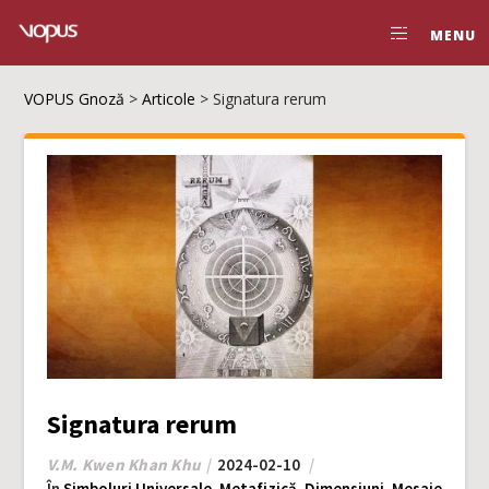
MENU
VOPUS Gnoză
>
Articole
>
Signatura rerum
Signatura rerum
V.M. Kwen Khan Khu
2024-02-10
În
Simboluri Universale
,
Metafizică
,
Dimensiuni
,
Mesaje