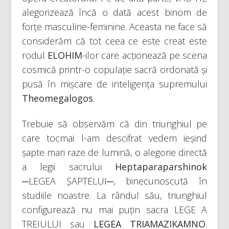
alegorizează încă o dată acest binom de
forțe masculine-feminine. Aceasta ne face să
considerăm că tot ceea ce este creat este
rodul
ELOHIM
-ilor care acționează pe scena
cosmică printr-o copulație sacră ordonată și
pusă în mișcare de inteligența supremului
Theomegalogos
.
Trebuie să observăm că din triunghiul pe
care tocmai l-am descifrat vedem ieșind
șapte mari raze de lumină, o alegorie directă
a legii sacrului
Heptaparaparshinok
─LEGEA ȘAPTELUI─, binecunoscută în
studiile noastre. La rândul său, triunghiul
configurează nu mai puțin sacra LEGE A
TREIULUI sau
LEGEA TRIAMAZIKAMNO
.