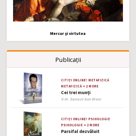
Mercur și virtutea
Publicații
CITIȚI ONLINE!
METAFIZICĂ
METAFIZICĂ
+ 2 MORE
Cei trei munți
Author
V.M. Samael Aun Weor
CITIȚI ONLINE!
PSIHOLOGIE
PSIHOLOGIE
+ 2 MORE
Parsifal dezvăluit