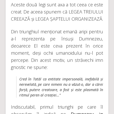
Aceste două legi sunt axa a tot ceea ce este
creat. De aceea spunem că LEGEA TREIULUI
CREEAZĂ și LEGEA ȘAPTELUI ORGANIZEAZĂ.
Din triunghiul menționat emană aripi pentru
a-l reprezenta pe însuși Dumnezeu,
deoarece El este ceva prezent în orice
moment, deși ochii umanoidului nu-l pot
percepe. Din acest motiv, un străvechi imn
gnostic ne spune:
Cred în Tatăl ca entitate impersonală, inefabilă şi
nerevelată, pe care nimeni nu a văzut-o, dar a cărei
forţă, putere creatoare, a fost şi este plasmată în
ritmul peren al creaţiei…”
Indiscutabil, primul triunghi pe care îl
observăm îl indică pe
Dumnezeu in