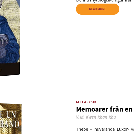
READ MORE
METAFYSIK
Memoarer från en 
V.M. Kwen Khan Khu
Thebe – nuvarande Luxor- var