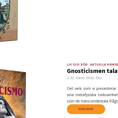
LIV OCH DÖD
AKTUELLA HÄND
Gnosticismen tala
V.M. Kwen Khan Khu
Det verk som vi presenterar 
sina metafysiska tveksamhete
som de transcendentala fråg
READ MORE