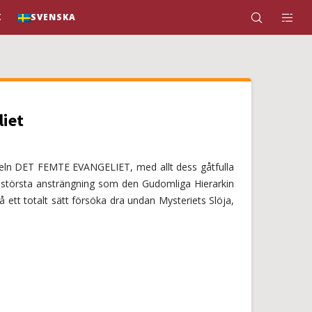
K
SVENSKA
iet
teln DET FEMTE EVANGELIET, med allt dess gåtfulla
t största ansträngning som den Gudomliga Hierarkin
 på ett totalt sätt försöka dra undan Mysteriets Slöja,