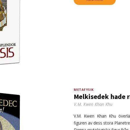
METAFYSIK
Melkisedek hade r
V.M. Kwen Khan Khu
V.M. Kwen Khan Khu överlä
figuren av dess stora Planetr
Denna mytologiska figur från 