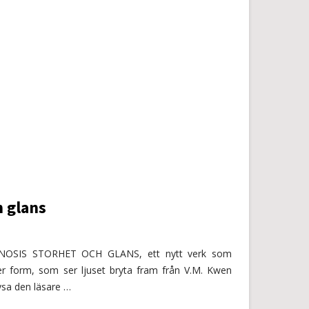
h glans
 GNOSIS STORHET OCH GLANS, ett nytt verk som
er form, som ser ljuset bryta fram från V.M. Kwen
ysa den läsare …