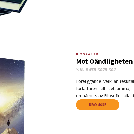
BIOGRAFIER
Mot Oändligheten 
V.M. Kwen Khan Khu
Föreliggande verk är result
författaren till detsamma
omnämnts av Filosofin i alla 
READ MORE