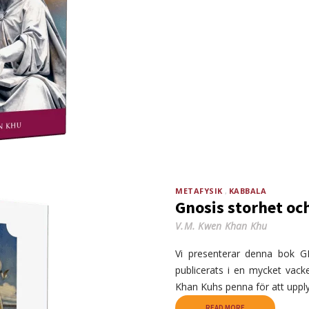
METAFYSIK
KABBALA
Gnosis storhet oc
V.M. Kwen Khan Khu
Vi presenterar denna bok
publicerats i en mycket vack
Khan Kuhs penna för att uppl
READ MORE