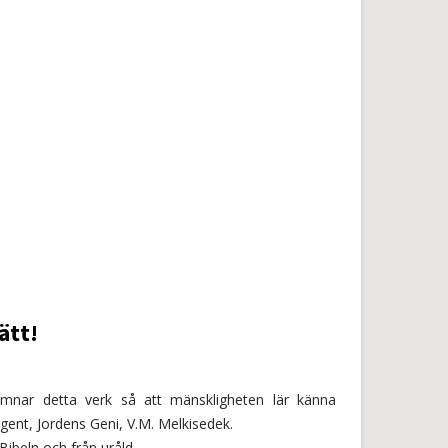
ätt!
mnar detta verk så att mänskligheten lär känna
egent, Jordens Geni, V.M. Melkisedek.
Bibeln och från uråld…