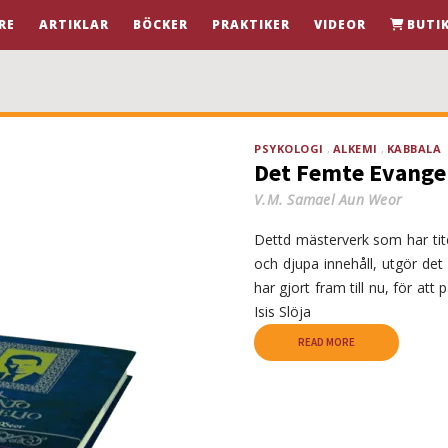
RE
ARTIKLAR
BÖCKER
PRAKTIKER
VIDEOR
BUTI
PSYKOLOGI
ALKEMI
KABBALA
Det Femte Evangel
V.M. Samael Aun Weor
Dettd mästerverk som har ti
och djupa innehåll, utgör de
har gjort fram till nu, för att
Isis Slöja
READ MORE