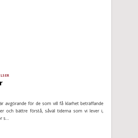
ELSER
r
är avgörande för de som vill få klarhet beträffande
r och bättre förstå, såväl tiderna som vi lever i,
or s…