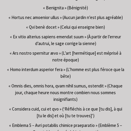
« Benignita » (Bénignité)
« Hortus nec amoenior ullus » (Aucun jardin n’est plus agréable)
« Qvi benè docet » (Celui qui enseigne bien)
« Ex vitio alterius sapiens emendat suum » (À partir de l’erreur
d’autrui, le sage corrige la sienne)
« Ars nostro spernitur ævo » (L’art [hermétique] est méprisé à
notre époque)
« Homo interdum asperior fera » (L’homme est plus féroce que la
bête)
« Omnis dies, omnis hora, qvam nihil sumus, ostendit » (Chaque
jour, chaque heure nous montre combien nous sommes
insignifiants)
« Considera cuid, cui et qvo » (‘Réfléchis à ce que [tu dis], à qui
[tu le dis] et où [tu te trouves]’)
« Emblema 5 – Avri potabilis chimice praeparatio » (Emblème 5 –