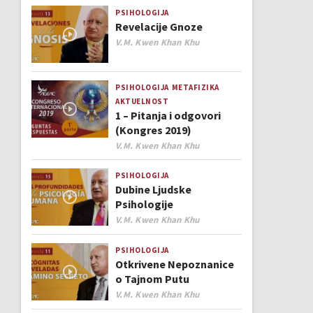
PSIHOLOGIJA
Revelacije Gnoze
Author
V.M. Kwen Khan Khu
PSIHOLOGIJA
METAFIZIKA
AKTUELNOST
1 – Pitanja i odgovori
(Kongres 2019)
Author
V.M. Kwen Khan Khu
PSIHOLOGIJA
Dubine Ljudske
Psihologije
Author
V.M. Kwen Khan Khu
PSIHOLOGIJA
Otkrivene Nepoznanice
o Tajnom Putu
Author
V.M. Kwen Khan Khu