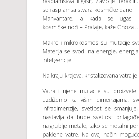
rasplamsava ili gasi“, izjavio je Herakli
se rasplamsa stvara kosmičke dane –
Manvantare, a kada se ugasi s
kosmičke noći – Pralaije, kaže Gnoza…
Makro i mikrokosmos su mutacije svet
Materija se svodi na energije, energi
inteligencije.
Na kraju krajeva, kristalizovana vatra j
Vatra i njene mutacije su proizvel
uzdižemo ka višim dimenzijama, s
infradimenzije, svetlost se smanjuje,
nastavlja da bude svetlost prilagođ
najgrublje metale, tako se metalni per
paklene vatre. Na ovaj način moguće j