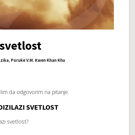
svetlost
zika
,
Poruke V.M. Kwen Khan Khu
elim da odgovorim na pitanje:
IZILAZI SVETLOST
zi svetlost?