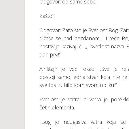
Odgovor: od same sebe!
Zašto?
Odgovor: Zato što je Svetlost Bog. Zato
dižaše se nad bezdanom… I reče Bog: 
nastavlja kazivajući: „I svetlost nazva
dan prvi!“
Ajnštajn je već rekao: „Sve je rela
postoji samo jedna stvar koja nije rel
svetlost u bilo kom svom obliku!“
Svetlost je vatra, a vatra je porekl
četiri elementa.
„Bog je neugasiva vatra koja se