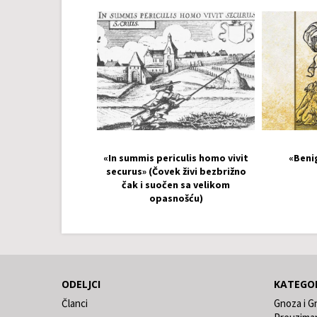
«In summis periculis homo vivit
«Beni
securus» (Čovek živi bezbrižno
čak i suočen sa velikom
opasnošću)
ODELJCI
KATEGOR
Članci
Gnoza i G