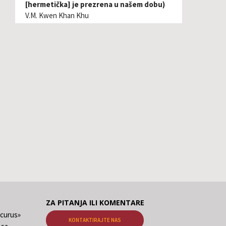
[hermetička] je prezrena u našem dobu)
V.M. Kwen Khan Khu
ZA PITANJA ILI KOMENTARE
ecurus»
KONTAKTIRAJTE NAS