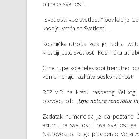
pripada svetlosti…
„Svetlosti, više svetlosti!“ povikao je Ge
kasnije, vraća se Svetlosti….
Kosmička utroba koja je rodila svetov
kreaciji jeste svetlost. Kosmičku utrob
Crne rupe koje teleskopi trenutno po
komuniciraju različite beskonačnosti.
REZIME: na krstu raspetog Velikog K
prevodu bilo „
Igne natura renovatur in
Zadatak humanoida je da postane 
akumulira svetlost i ova svetlost ga
Natčovek da bi ga prožderao Veliki Ar