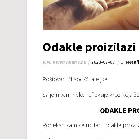
Odakle proizilazi 
V.M. Kwen Khan Khu
2023-07-08
U:
Metafi
Poštovani čitaoci/čitateljke:
Šaljem vam neke refleksije kroz koja ž
ODAKLE PRO
Ponekad sam se upitao: odakle proizila