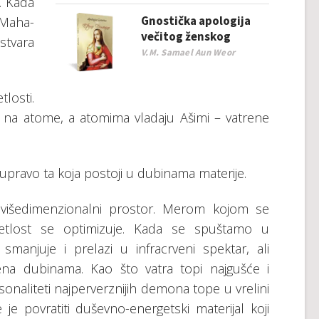
t… Kada
Gnostička apologija
 Maha-
večitog ženskog
tvara
V.M. Samael Aun Weor
losti.
ja na atome, a atomima vladaju Ašimi – vatrene
e upravo ta koja postoji u dubinama materije.
e višedimenzionalni prostor. Merom kojom se
vetlost se optimizuje. Kada se spuštamo u
 smanjuje i prelazi u infracrveni spektar, ali
ena dubinama. Kao što vatra topi najgušće i
sonaliteti najperverznijih demona tope u vrelini
e povratiti duševno-energetski materijal koji