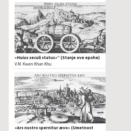
«Huius seculi status»“ (Stanje ove epohe)
V.M. Kwen Khan Khu
«Ars nostro spernitur ævo» (Umetnost