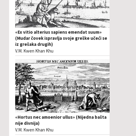
«Ex vitio alterius sapiens emendat suum»
(Mudar čovek ispravlja svoje greške učeći se
iz grešaka drugih)
V.M. Kwen Khan Khu
«Hortus nec amoenior ullus» (Nijedna bašta
nije divnija)
V.M. Kwen Khan Khu