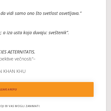
ć da vidi samo ono što svetlost osvetljava.“
; a iza usta koja duvaju: sveštenik“.
IES AETERNITATIS.
pektive večnosti.“–
N KHAN KHU
LEAVE A REPLY
OJI BI VAS MOGLI ZANIMATI: