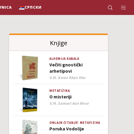
VNICA
СРПСКИ
Knjige
ALHEMIJA
KABALA
Večiti gnostički
arhetipovi
Author
V.M. Kwen Khan Khu
METAFIZIKA
O misteriji
Author
V.M. Samael Aun Weor
ONLAJN ČITANJE!
METAFIZIKA
Poruka Vodolije