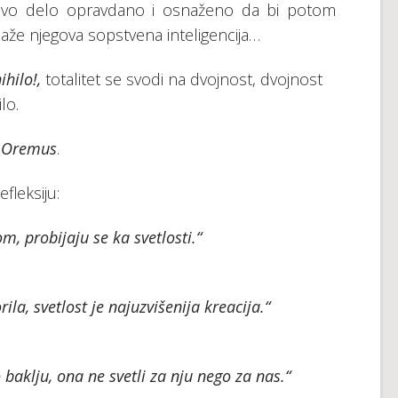
egovo delo opravdano i osnaženo da bi potom
aže njegova sopstvena inteligencija…
ihilo!,
totalitet se svodi na dvojnost, dvojnost
lo.
Oremus
.
fleksiju:
m, probijaju se ka svetlosti.“
ila, svetlost je najuzvišenija kreacija.“
baklju, ona ne svetli za nju nego za nas.“