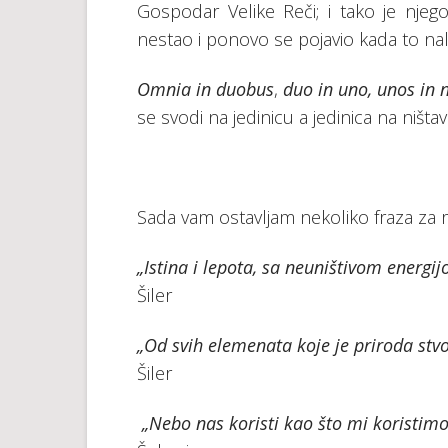
Gospodar Velike Reči; i tako je nj
nestao i ponovo se pojavio kada to nal
Omnia in duobus
,
duo in uno, unos in n
se svodi na jedinicu a jedinica na ništavi
Sada vam ostavljam nekoliko fraza za re
„Istina i lepota, sa neuništivom energijo
Šiler
„Od svih elemenata koje je priroda stvor
Šiler
„Nebo nas koristi kao što mi koristimo 