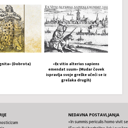
gnita» (Dobrota)
«Ex vitio alterius sapiens
emendat suum» (Mudar čovek
ispravlja svoje greške učeći se iz
grešaka drugih)
IJE
NEDAVNA POSTAVLJANJA
«In summis periculis homo vivit s
nosticizam