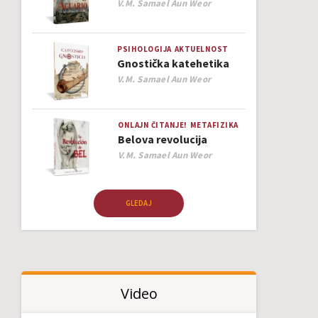
Author
V.M. Samael Aun Weor
PSIHOLOGIJA
AKTUELNOST
Gnostička katehetika
Author
V.M. Samael Aun Weor
ONLAJN ČITANJE!
METAFIZIKA
Belova revolucija
Author
V.M. Samael Aun Weor
GLEDAJ
Video