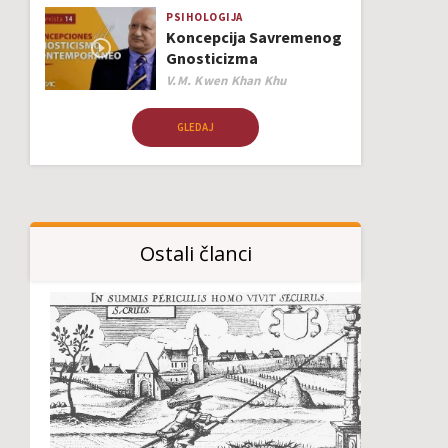
PSIHOLOGIJA
Koncepcija Savremenog
Gnosticizma
Author
V.M. Kwen Khan Khu
GLEDAJ
Ostali članci