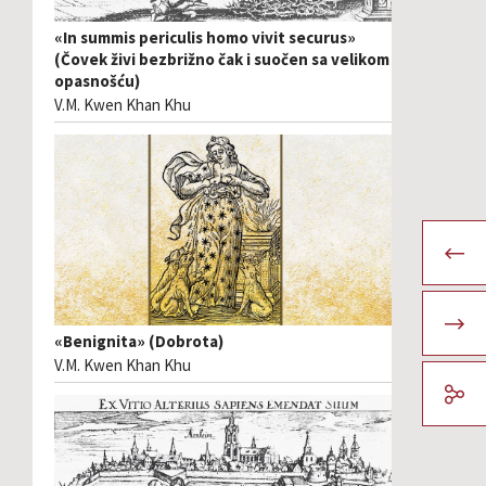
«In summis periculis homo vivit securus»
(Čovek živi bezbrižno čak i suočen sa velikom
opasnošću)
V.M. Kwen Khan Khu
«Benignita» (Dobrota)
V.M. Kwen Khan Khu