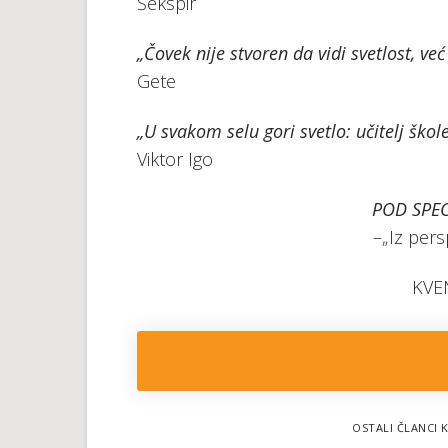
Šekspir
„Čovek nije stvoren da vidi svetlost, ve
Gete
„U svakom selu gori svetlo: učitelj škole
Viktor Igo
POD SPEC
–„Iz pers
KVE
OSTALI ČLANCI K