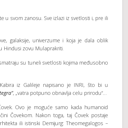
te u svom zanosu. Sve izlazi iz svetlosti i, pre ili
e, galaksije, univerzume i koja je dala oblik
u Hindusi zovu Mulaprakriti.
smatraju su tuneli svetlosti kojima međusobno
abira iz Galileje napisano je INRI, što bi u
tegra“
, „vatra potpuno obnavlja celu prirodu“…
Čovek. Ovo je moguće samo kada humanoid
 čini Čovekom. Nakon toga, taj Čovek postaje
hitekta ili istinski Demijurg: Theomegalogos –