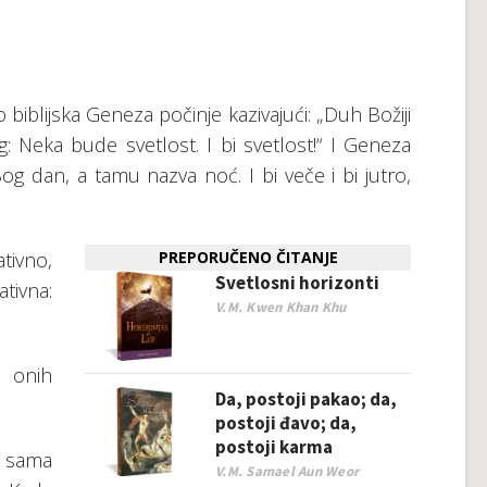
 biblijska Geneza počinje kazivajući: „Duh Božiji
Neka bude svetlost. I bi svetlost!“ I Geneza
 Bog dan, a tamu nazva noć. I bi veče i bi jutro,
tivno,
PREPORUČENO ČITANJE
Svetlosni horizonti
ativna:
V.M. Kwen Khan Khu
o onih
Da, postoji pakao; da,
postoji đavo; da,
postoji karma
 sama
V.M. Samael Aun Weor