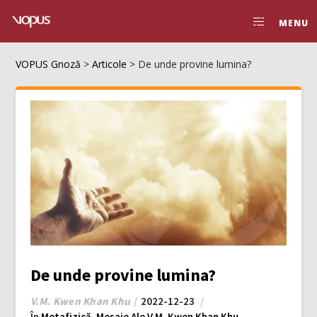
MENU
VOPUS Gnoză
>
Articole
>
De unde provine lumina?
De unde provine lumina?
V.M. Kwen Khan Khu
2022-12-23
În
Metafizică
,
Mesaje Ale V.M. Kwen Khan Khu