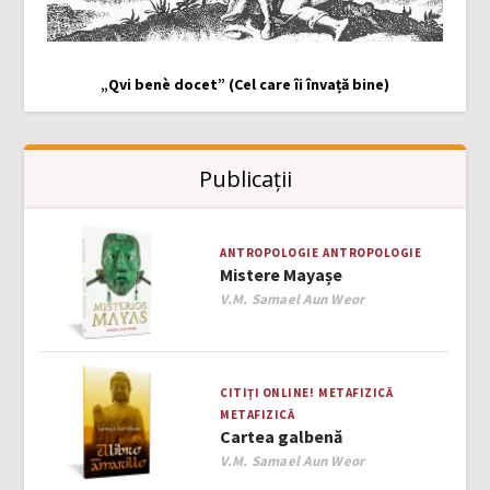
„Qvi benè docet” (Cel care îi învață bine)
Publicații
ANTROPOLOGIE
ANTROPOLOGIE
Mistere Mayașe
Author
V.M. Samael Aun Weor
CITIȚI ONLINE!
METAFIZICĂ
METAFIZICĂ
Cartea galbenă
Author
V.M. Samael Aun Weor