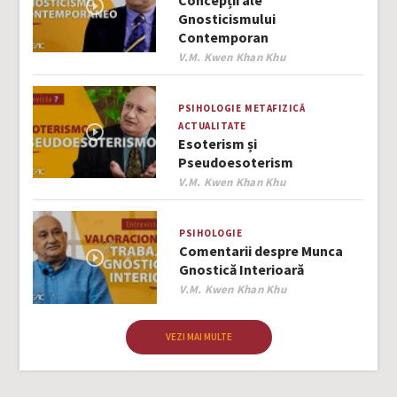
Concepții ale
Gnosticismului
Contemporan
Author
V.M. Kwen Khan Khu
PSIHOLOGIE
METAFIZICĂ
ACTUALITATE
Esoterism și
Pseudoesoterism
Author
V.M. Kwen Khan Khu
PSIHOLOGIE
Comentarii despre Munca
Gnostică Interioară
Author
V.M. Kwen Khan Khu
VEZI MAI MULTE