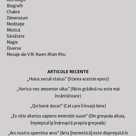
Biografii
Chakre
Dimensiuni
Meditație
Mistică
Sănătate
Magie
Diverse
Mesaje ale V.M. Kwen Khan Khu
ARTICOLE RECENTE
„Huius seculi status” (Starea acestei epoci)
„Hortus nec amoenior ullus” (Nicio grădină nu este mai
încântătoare)
„Qvi benè docet” (Cel care îi învață bine)
„Ex vitio alterius sapiens emendat suum” (Din greșeala altuia,
înțeleptul își îndreaptă propria greșeală)
„Ars nostro spernitur ævo” (Arta [hermetică] este disprețuită în