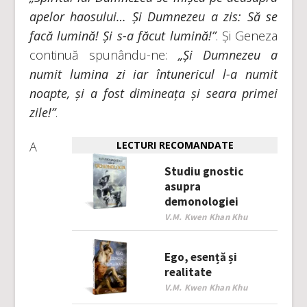
apelor haosului… Și Dumnezeu a zis: Să se
facă lumină! Și s-a făcut lumină!”
. Și Geneza
continuă spunându-ne:
„Și Dumnezeu a
numit lumina zi iar întunericul l-a numit
noapte, și a fost dimineața și seara primei
zile!”
.
A
LECTURI RECOMANDATE
Studiu gnostic
asupra
demonologiei
V.M. Kwen Khan Khu
Ego, esență și
realitate
V.M. Kwen Khan Khu