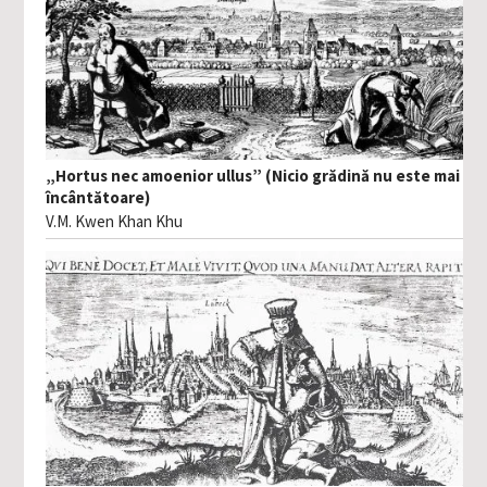
„Hortus nec amoenior ullus” (Nicio grădină nu este mai
încântătoare)
V.M. Kwen Khan Khu