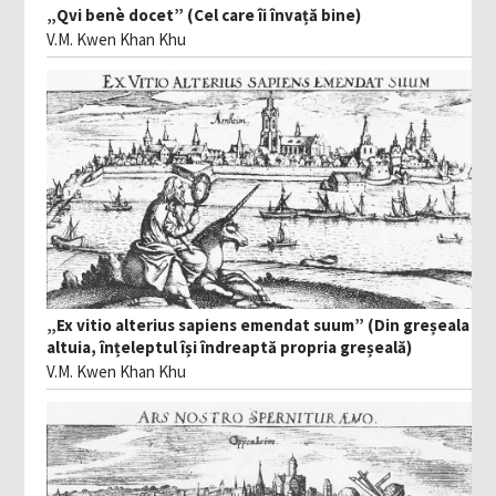
„Qvi benè docet” (Cel care îi învață bine)
V.M. Kwen Khan Khu
„Ex vitio alterius sapiens emendat suum” (Din greșeala
altuia, înțeleptul își îndreaptă propria greșeală)
V.M. Kwen Khan Khu