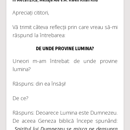
Apreciați cititori,
Vă trimit câteva reflecții prin care vreau să-mi
răspund la întrebarea:
DE UNDE PROVINE LUMINA?
Uneori m-am întrebat: de unde provine
lumina?
Răspuns: din ea însăși!
De ce?
Răspuns: Deoarece Lumina este Dumnezeu.
De aceea Geneza biblică începe spunând:
„Spiritul lui Dumnezeu se mișca pe deasupra