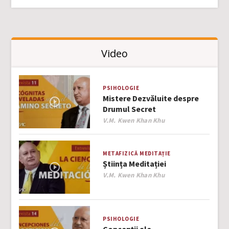
Video
PSIHOLOGIE
Mistere Dezvăluite despre
Drumul Secret
Author
V.M. Kwen Khan Khu
METAFIZICĂ
MEDITAȚIE
Știința Meditației
Author
V.M. Kwen Khan Khu
PSIHOLOGIE