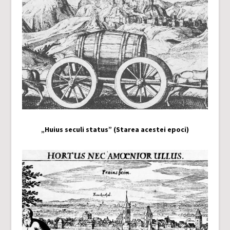
„Huius seculi status” (Starea acestei epoci)