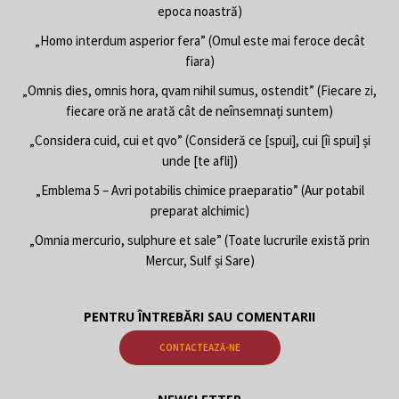
epoca noastră)
„Homo interdum asperior fera” (Omul este mai feroce decât
fiara)
„Omnis dies, omnis hora, qvam nihil sumus, ostendit” (Fiecare zi,
fiecare oră ne arată cât de neînsemnați suntem)
„Considera cuid, cui et qvo” (Consideră ce [spui], cui [îi spui] și
unde [te afli])
„Emblema 5 – Avri potabilis chimice praeparatio” (Aur potabil
preparat alchimic)
„Omnia mercurio, sulphure et sale” (Toate lucrurile există prin
Mercur, Sulf și Sare)
PENTRU ÎNTREBĂRI SAU COMENTARII
CONTACTEAZĂ-NE