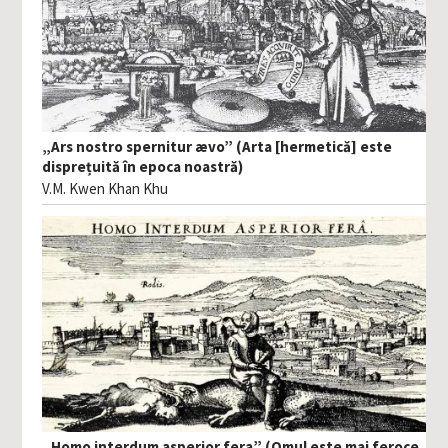
„Ars nostro spernitur ævo” (Arta [hermetică] este
disprețuită în epoca noastră)
V.M. Kwen Khan Khu
„Homo interdum asperior fera” (Omul este mai feroce