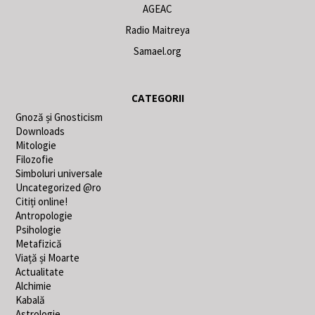
AGEAC
Radio Maitreya
Samael.org
CATEGORII
Gnoză și Gnosticism
Downloads
Mitologie
Filozofie
Simboluri universale
Uncategorized @ro
Citiți online!
Antropologie
Psihologie
Metafizică
Viață și Moarte
Actualitate
Alchimie
Kabală
Astrologie