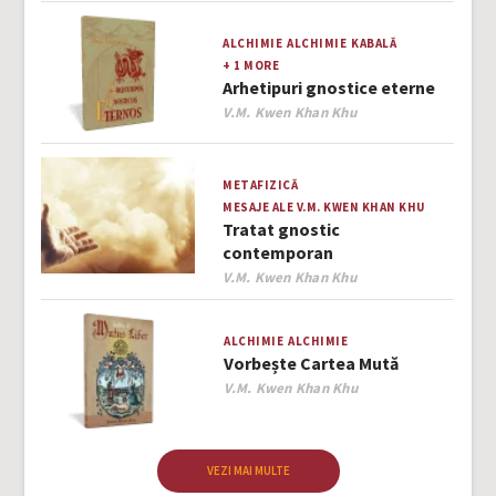
ALCHIMIE
ALCHIMIE
KABALĂ
+ 1 MORE
Arhetipuri gnostice eterne
Author
V.M. Kwen Khan Khu
METAFIZICĂ
MESAJE ALE V.M. KWEN KHAN KHU
Tratat gnostic
contemporan
Author
V.M. Kwen Khan Khu
ALCHIMIE
ALCHIMIE
Vorbește Cartea Mută
Author
V.M. Kwen Khan Khu
VEZI MAI MULTE