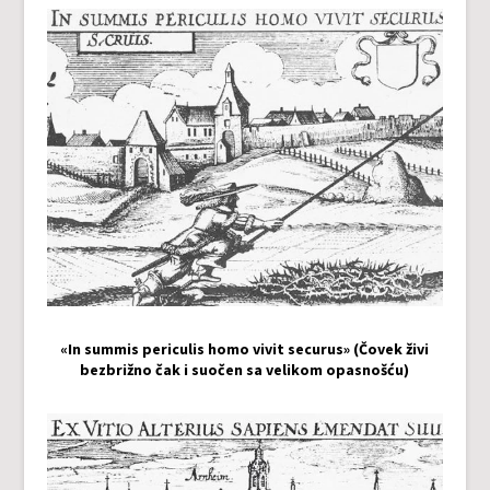
«In summis periculis homo vivit securus» (Čovek živi
bezbrižno čak i suočen sa velikom opasnošću)