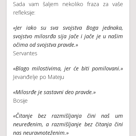
Sada vam šaljem nekoliko fraza za vaše
refleksije:
«Jer iako su sva svojstva Boga jednaka,
svojstvo milosrđa sija jače i jače je u našim
očima od svojstva pravde.»
Servantes
«Blago milostivima, jer će biti pomilovani.»
Jevanđelje po Mateju
«Milosrđe je sastavni deo pravde.»
Bosije
«Čitanje bez razmišljanja čini naš um
neuređenim, a razmišljanje bez čitanja čini
nas neuravnoteženim.»