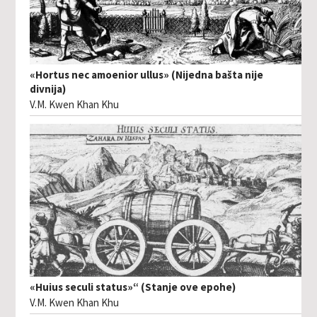
«Hortus nec amoenior ullus» (Nijedna bašta nije
divnija)
V.M. Kwen Khan Khu
«Huius seculi status»“ (Stanje ove epohe)
V.M. Kwen Khan Khu