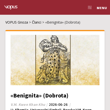
MENU
VOPUS Gnoza
>
Članci
>
«Benignita» (Dobrota)
«Benignita» (Dobrota)
V.M. Kwen Khan Khu
2026-06-26
U:
Alhemija
,
Univerzalni Simboli
,
Poruke V.M. Kwen