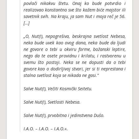
povlači nikakvu štetu. Onaj ko bude potvrdio i
realizovao konstantno sve što kažem biće majstor ili
savetnik svih. Na kraju, ja sam Nut i moja reč je 56.
[…]
„O, Nut(!), nepogrešiva, beskrajna svetlost Nebesa,
neka bude uvek kao ovog dana, neka bude da ljudi
ne govore o tebi u okviru forme, božanski leptire,
nego da te osete providnu i krilatu, i rastvorenu u
svemu što postoji. Neka se ne dopusti da o tebi
govore kao o dodirljivoj stvari, jer si ti neprestana i
stalna svetlost koja se nikada ne gasi.“
Salve Nut(!), Večiti Kosmički Seitetu.
Salve Nut(!), Svetlosti Nebesa.
Salve Nut(!), prvobitna i jedinstvena Dušo.
I.A.O. – I.A.O. – I.A.O.».