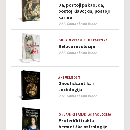
Da, postoji pakao; da,
postoji đavo; da, postoji
karma
Author
V.M. Samael Aun Weor
ONLAJN ČITANJE!
METAFIZIKA
Belova revolucija
Author
V.M. Samael Aun Weor
AKTUELNOST
Gnostička etika i
sociologija
Author
V.M. Samael Aun Weor
ONLAJN ČITANJE!
ASTROLOGIJA
Ezoterički traktat
hermetičke astrologije