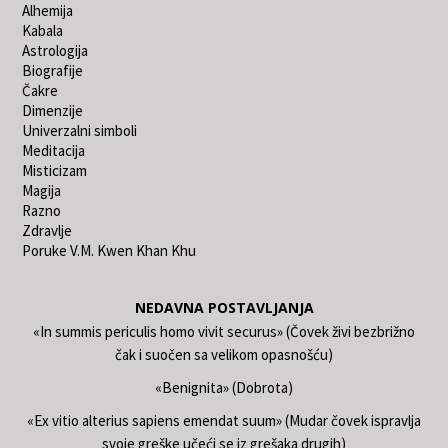
Alhemija
Kabala
Astrologija
Biografije
Čakre
Dimenzije
Univerzalni simboli
Meditacija
Misticizam
Magija
Razno
Zdravlje
Poruke V.M. Kwen Khan Khu
NEDAVNA POSTAVLJANJA
«In summis periculis homo vivit securus» (Čovek živi bezbrižno
čak i suočen sa velikom opasnošću)
«Benignita» (Dobrota)
«Ex vitio alterius sapiens emendat suum» (Mudar čovek ispravlja
svoje greške učeći se iz grešaka drugih)