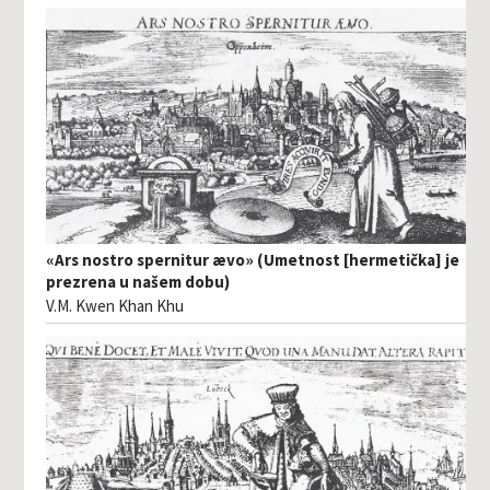
«Ars nostro spernitur ævo» (Umetnost [hermetička] je
prezrena u našem dobu)
V.M. Kwen Khan Khu