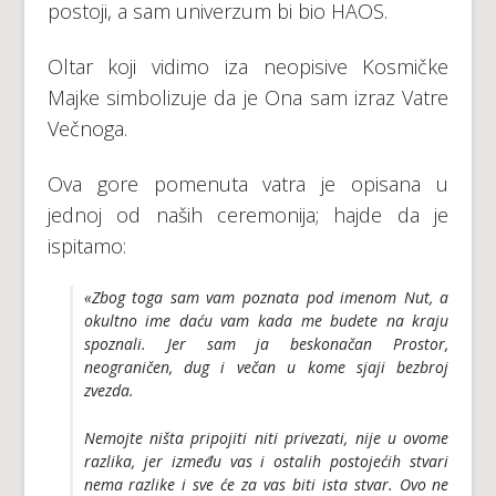
postoji, a sam univerzum bi bio HAOS.
Oltar koji vidimo iza neopisive Kosmičke
Majke simbolizuje da je Ona sam izraz Vatre
Večnoga.
Ova gore pomenuta vatra je opisana u
jednoj od naših ceremonija; hajde da je
ispitamo:
«Zbog toga sam vam poznata pod imenom Nut, a
okultno ime daću vam kada me budete na kraju
spoznali. Jer sam ja beskonačan Prostor,
neograničen, dug i večan u kome sjaji bezbroj
zvezda.
Nemojte ništa pripojiti niti privezati, nije u ovome
razlika, jer između vas i ostalih postojećih stvari
nema razlike i sve će za vas biti ista stvar. Ovo ne