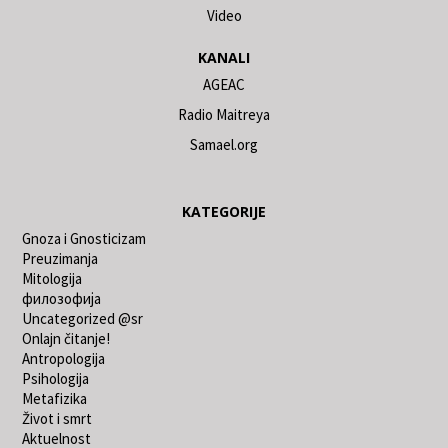
Video
KANALI
AGEAC
Radio Maitreya
Samael.org
KATEGORIJE
Gnoza i Gnosticizam
Preuzimanja
Mitologija
филозофија
Uncategorized @sr
Onlajn čitanje!
Antropologija
Psihologija
Metafizika
Život i smrt
Aktuelnost