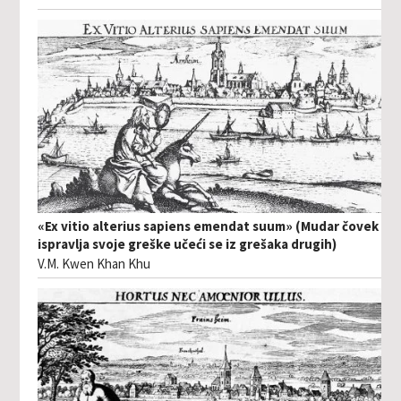
«Ex vitio alterius sapiens emendat suum» (Mudar čovek
ispravlja svoje greške učeći se iz grešaka drugih)
V.M. Kwen Khan Khu