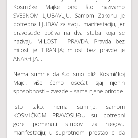
Kosmičke Majke ono što nazivamo
SVESNOM LJUBAVLJU. Samom Zakonu je
potrebna LJUBAV za svoju manifestaciju, jer
pravosuđe počiva na dva stuba koja se
nazivaju MILOST i PRAVDA. Pravda bez
milosti je TIRANIJA; milost bez pravde je
ANARHIJA…
Nema sumnje da što smo bliži Kosmičkoj
Majci, više ćemo osećati sjaj njenih
sposobnosti – zvezde – same njene prirode.
Isto tako, nema sumnje, samom
KOSMIČKOM PRAVOSUĐU su potrebni
gore pomenuti stubovi za njegovu
manifestaciju; u suprotnom, prestao bi da