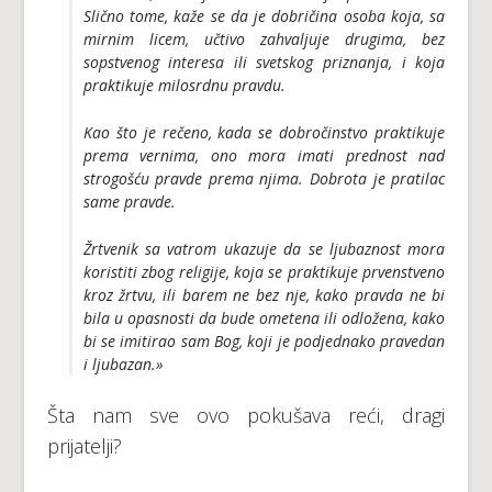
Slično tome, kaže se da je dobričina osoba koja, sa
mirnim licem, učtivo zahvaljuje drugima, bez
sopstvenog interesa ili svetskog priznanja, i koja
praktikuje milosrdnu pravdu.
Kao što je rečeno, kada se dobročinstvo praktikuje
prema vernima, ono mora imati prednost nad
strogošću pravde prema njima. Dobrota je pratilac
same pravde.
Žrtvenik sa vatrom ukazuje da se ljubaznost mora
koristiti zbog religije, koja se praktikuje prvenstveno
kroz žrtvu, ili barem ne bez nje, kako pravda ne bi
bila u opasnosti da bude ometena ili odložena, kako
bi se imitirao sam Bog, koji je podjednako pravedan
i ljubazan.»
Šta nam sve ovo pokušava reći, dragi
prijatelji?