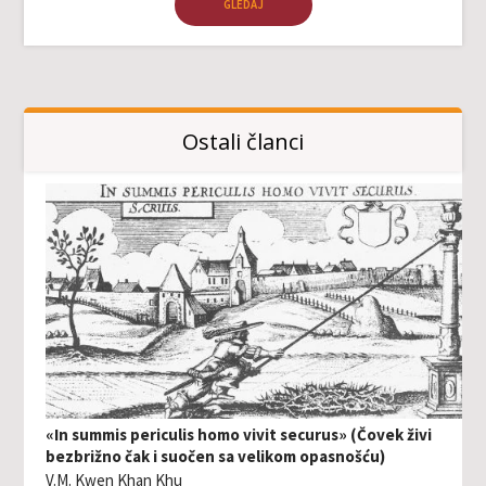
GLEDAJ
Ostali članci
«In summis periculis homo vivit securus» (Čovek živi
bezbrižno čak i suočen sa velikom opasnošću)
V.M. Kwen Khan Khu