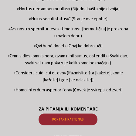
«Hortus nec amoenior ullus» (Nijedna bašta nije divnija)
«Huius seculi status»“ (Stanje ove epohe)
«Ars nostro spernitur ævo» (Umetnost [hermetička] je prezrena
u našem dobu)
«Qvi benè docet» (Onaj ko dobro uči)
«Omnis dies, omnis hora, qvam nihil sumus, ostendit» (Svaki dan,
svaki sat nam pokazuje koliko smo beznačajni)
«Considera cuid, cui et qvo» (Razmislite šta [kažete], kome
[kažete] i gde [se nalazite])
«Homo interdum asperior fera» (Čovek je svirepiji od zveri)
ZA PITANJA ILI KOMENTARE
KONTAKTIRAJTE NAS