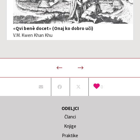
«Qvi benè docet» (Onaj ko dobro uči)
V.M. Kwen Khan Khu
0
ODELJCI
Članci
Knjige
Praktike