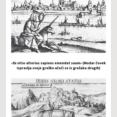
«Ex vitio alterius sapiens emendat suum» (Mudar čovek
ispravlja svoje greške učeći se iz grešaka drugih)