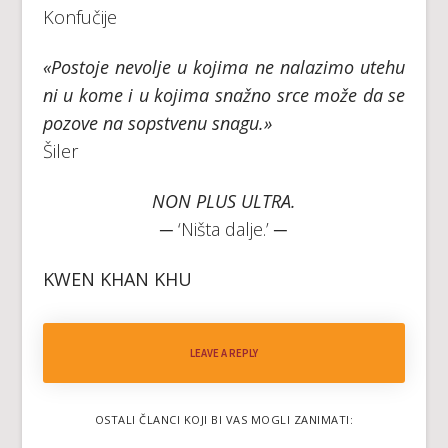
Konfučije
«Postoje nevolje u kojima ne nalazimo utehu
ni u kome i u kojima snažno srce može da se
pozove na sopstvenu snagu.»
Šiler
NON PLUS ULTRA.
─ ‘Ništa dalje.’ ─
KWEN KHAN KHU
LEAVE A REPLY
OSTALI ČLANCI KOJI BI VAS MOGLI ZANIMATI: