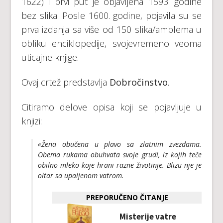
1622) i prvi put je objavljena 1593. godine
bez slika. Posle 1600. godine, pojavila su se
prva izdanja sa više od 150 slika/amblema u
obliku enciklopedije, svojevremeno veoma
uticajne knjige.
Ovaj crtež predstavlja
Dobročinstvo
.
Citiramo delove opisa koji se pojavljuje u
knjizi:
«Žena obučena u plavo sa zlatnim zvezdama.
Obema rukama obuhvata svoje grudi, iz kojih teče
obilno mleko koje hrani razne životinje. Blizu nje je
oltar sa upaljenom vatrom.
PREPORUČENO ČITANJE
Misterije vatre