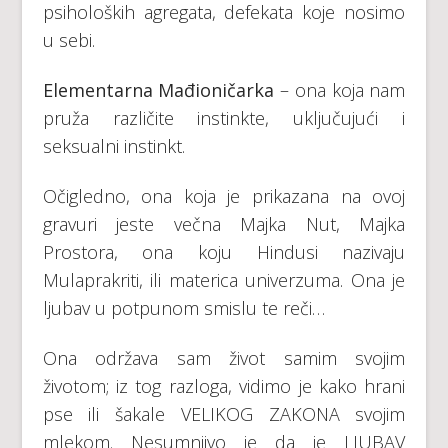
psiholoških agregata, defekata koje nosimo
u sebi.
Elementarna Mađioničarka
– ona ​​koja nam
pruža različite instinkte, uključujući i
seksualni instinkt.
Očigledno, ona koja je prikazana na ovoj
gravuri jeste večna Majka Nut, Majka
Prostora, ona koju Hindusi nazivaju
Mulaprakriti, ili materica univerzuma. Ona je
ljubav u potpunom smislu te reči…
Ona održava sam život samim svojim
životom; iz tog razloga, vidimo je kako hrani
pse ili šakale VELIKOG ZAKONA svojim
mlekom. Nesumnjivo je da je LJUBAV