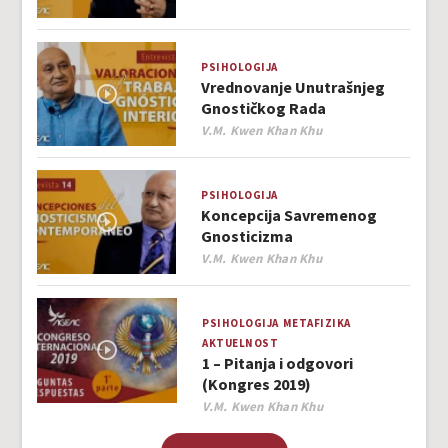
PSIHOLOGIJA
Vrednovanje Unutrašnjeg
Gnostičkog Rada
Author
V.M. Kwen Khan Khu
PSIHOLOGIJA
Koncepcija Savremenog
Gnosticizma
Author
V.M. Kwen Khan Khu
PSIHOLOGIJA
METAFIZIKA
AKTUELNOST
1 – Pitanja i odgovori
(Kongres 2019)
Author
V.M. Kwen Khan Khu