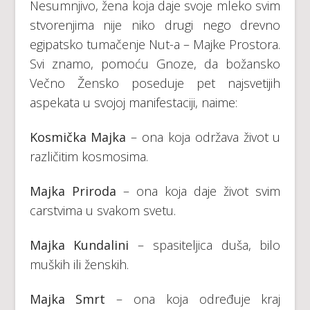
Nesumnjivo, žena koja daje svoje mleko svim
stvorenjima nije niko drugi nego drevno
egipatsko tumačenje Nut-a – Majke Prostora.
Svi znamo, pomoću Gnoze, da božansko
Večno Žensko poseduje pet najsvetijih
aspekata u svojoj manifestaciji, naime:
Kosmička Majka
– ona koja održava život u
različitim kosmosima.
Majka Priroda
– ona ​​koja daje život svim
carstvima u svakom svetu.
Majka Kundalini
– spasiteljica duša, bilo
muških ili ženskih.
Majka Smrt
– ona ​​koja određuje kraj