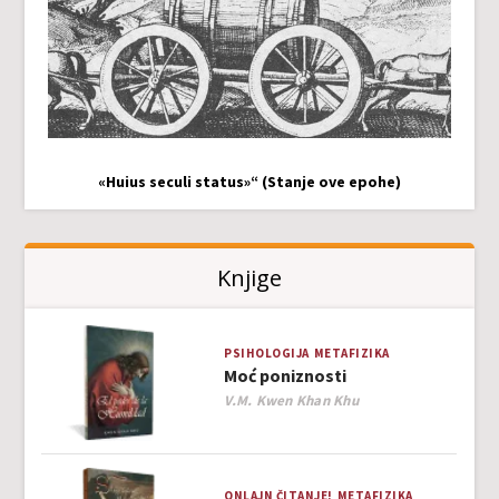
«Huius seculi status»“ (Stanje ove epohe)
Knjige
PSIHOLOGIJA
METAFIZIKA
Moć poniznosti
Author
V.M. Kwen Khan Khu
ONLAJN ČITANJE!
METAFIZIKA