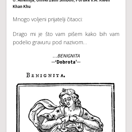
Khan Khu
Mnogo voljeni prijatelji čitaoci:
Drago mi je što vam pišem kako bih vam
podelio gravuru pod nazivom…
…BENIGNITA
─‘Dobrota’─