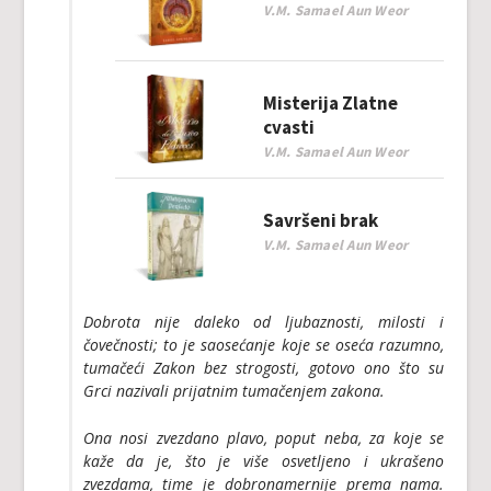
V.M. Samael Aun Weor
Misterija Zlatne
cvasti
V.M. Samael Aun Weor
Savršeni brak
V.M. Samael Aun Weor
Dobrota nije daleko od ljubaznosti, milosti i
čovečnosti; to je saosećanje koje se oseća razumno,
tumačeći Zakon bez strogosti, gotovo ono što su
Grci nazivali prijatnim tumačenjem zakona.
Ona nosi zvezdano plavo, poput neba, za koje se
kaže da je, što je više osvetljeno i ukrašeno
zvezdama, time je dobronamernije prema nama.