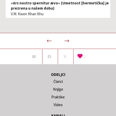
«Ars nostro spernitur ævo» (Umetnost [hermetička] je
prezrena u našem dobu)
V.M. Kwen Khan Khu
0
ODELJCI
Članci
Knjige
Praktike
Video
KANALI