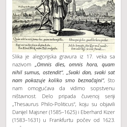
Slika je alegorijska gravura iz 17. veka sa
nazivom
„Omnis dies, omnis hora, quam
nihil sumus, ostendit“
,
„Svaki dan, svaki sat
nam pokazuje koliko smo beznačajni“
, što
nam omogućava da vidimo sopstvenu
ništavnost. Delo pripada čuvenoj seriji
„Thesaurus Philo-Politicus“, koju su objavili
Danijel Majsner (1585–1625) i Eberhard Kizer
(1583–1631) u Frankfurtu počev od 1623.