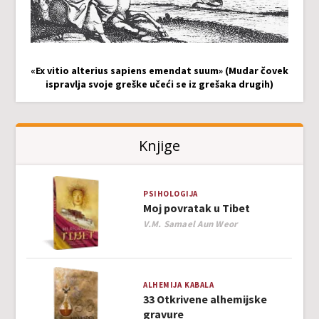
«Ex vitio alterius sapiens emendat suum» (Mudar čovek
ispravlja svoje greške učeći se iz grešaka drugih)
Knjige
PSIHOLOGIJA
Moj povratak u Tibet
Author
V.M. Samael Aun Weor
ALHEMIJA
KABALA
33 Otkrivene alhemijske
gravure