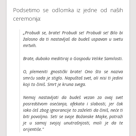
Podsetimo se odlomka iz jedne od naših
ceremonija:
„Probudi se, brate! Probudi se! Probudi se! Bilo bi
žalosno da ti nastavljaš da budeš uspavan u svetu
mrtvih.
Brate, duboko meditiraj o Gospodu Velike Samilosti.
O, plemeniti gnostički brate! Ono što se naziva
smrću sada je stiglo. Napuštaš svet, ali nisi ti jedini
koji to činiš. Smrt je kruna svega.
Nemoj nastavljati da budeš vezan za ovaj svet
posredstvom osećanja, afekata i slabosti, jer čak
iako ćeš zbog ignorancije to zaželeti da činiš, neće ti
biti povoljno. Seti se svoje Božanske Majke, potraži
je u samoj svojoj unutrašnjosti, moli je da te
orijentiše.”