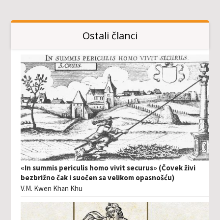
Ostali članci
«In summis periculis homo vivit securus» (Čovek živi
bezbrižno čak i suočen sa velikom opasnošću)
V.M. Kwen Khan Khu