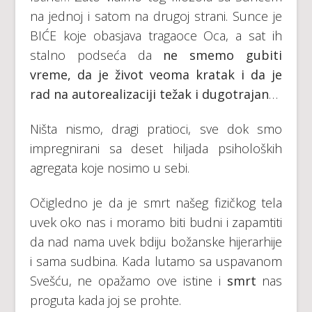
na jednoj i satom na drugoj strani. Sunce je
BIĆE koje obasjava tragaoce Oca, a sat ih
stalno podseća da
ne smemo gubiti
vreme, da je život veoma kratak i da je
rad na autorealizaciji težak i dugotrajan
…
Ništa nismo, dragi pratioci, sve dok smo
impregnirani sa deset hiljada psiholoških
agregata koje nosimo u sebi.
Očigledno je da je smrt našeg fizičkog tela
uvek oko nas i moramo biti budni i zapamtiti
da nad nama uvek bdiju božanske hijerarhije
i sama sudbina. Kada lutamo sa uspavanom
Svešću, ne opažamo ove istine i
smrt
nas
proguta kada joj se prohte.