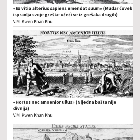
«Ex vitio alterius sapiens emendat suum» (Mudar čovek
ispravlja svoje greške učeći se iz grešaka drugih)
V.M. Kwen Khan Khu
«Hortus nec amoenior ullus» (Nijedna bašta nije
divnija)
V.M. Kwen Khan Khu