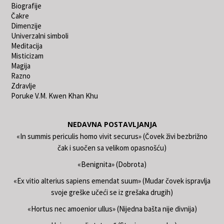
Biografije
Čakre
Dimenzije
Univerzalni simboli
Meditacija
Misticizam
Magija
Razno
Zdravlje
Poruke V.M. Kwen Khan Khu
NEDAVNA POSTAVLJANJA
«In summis periculis homo vivit securus» (Čovek živi bezbrižno
čak i suočen sa velikom opasnošću)
«Benignita» (Dobrota)
«Ex vitio alterius sapiens emendat suum» (Mudar čovek ispravlja
svoje greške učeći se iz grešaka drugih)
«Hortus nec amoenior ullus» (Nijedna bašta nije divnija)