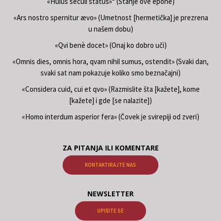
«Huius seculi status»“ (Stanje ove epohe)
«Ars nostro spernitur ævo» (Umetnost [hermetička] je prezrena
u našem dobu)
«Qvi benè docet» (Onaj ko dobro uči)
«Omnis dies, omnis hora, qvam nihil sumus, ostendit» (Svaki dan,
svaki sat nam pokazuje koliko smo beznačajni)
«Considera cuid, cui et qvo» (Razmislite šta [kažete], kome
[kažete] i gde [se nalazite])
«Homo interdum asperior fera» (Čovek je svirepiji od zveri)
ZA PITANJA ILI KOMENTARE
KONTAKTIRAJTE NAS
NEWSLETTER
UPIŠITE SE