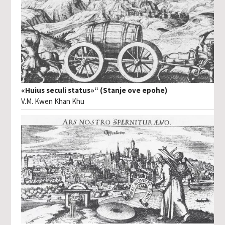
«Huius seculi status»“ (Stanje ove epohe)
V.M. Kwen Khan Khu