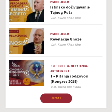
PSIHOLOGIJA
Istinsko doživljavanje
Tajnog Puta
Author
V.M. Kwen Khan Khu
PSIHOLOGIJA
Revelacije Gnoze
Author
V.M. Kwen Khan Khu
PSIHOLOGIJA
METAFIZIKA
AKTUELNOST
1 – Pitanja i odgovori
(Kongres 2019)
Author
V.M. Kwen Khan Khu
GLEDAJ