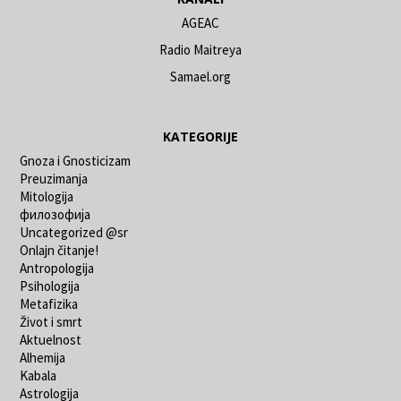
AGEAC
Radio Maitreya
Samael.org
KATEGORIJE
Gnoza i Gnosticizam
Preuzimanja
Mitologija
филозофија
Uncategorized @sr
Onlajn čitanje!
Antropologija
Psihologija
Metafizika
Život i smrt
Aktuelnost
Alhemija
Kabala
Astrologija