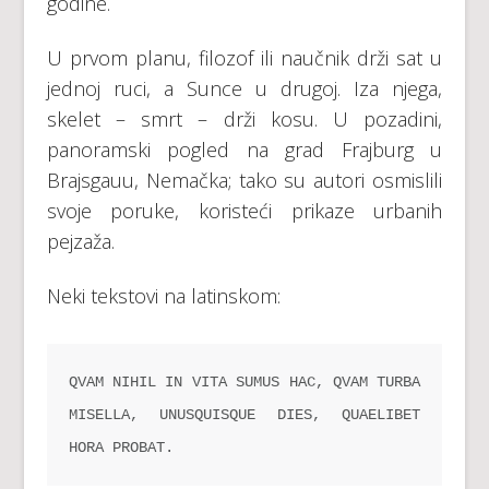
godine.
U prvom planu, filozof ili naučnik drži sat u
jednoj ruci, a Sunce u drugoj. Iza njega,
skelet – smrt – drži kosu. U pozadini,
panoramski pogled na grad Frajburg u
Brajsgauu, Nemačka; tako su autori osmislili
svoje poruke, koristeći prikaze urbanih
pejzaža.
Neki tekstovi na latinskom:
QVAM NIHIL IN VITA SUMUS HAC, QVAM TURBA 
MISELLA, UNUSQUISQUE DIES, QUAELIBET 
HORA PROBAT.