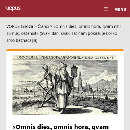
MENU
VOPUS Gnoza
>
Članci
>
«Omnis dies, omnis hora, qvam nihil
sumus, ostendit» (Svaki dan, svaki sat nam pokazuje koliko
smo beznačajni)
«Omnis dies, omnis hora, qvam