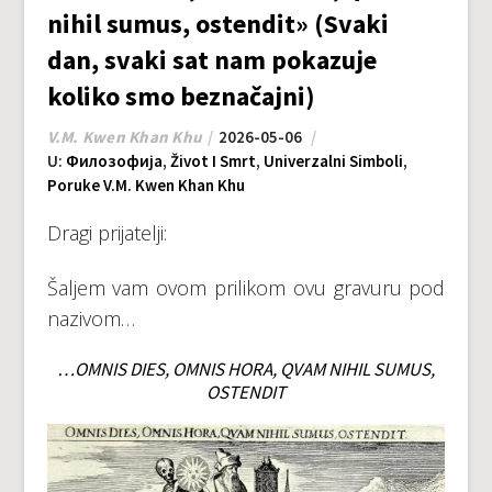
nihil sumus, ostendit» (Svaki
dan, svaki sat nam pokazuje
koliko smo beznačajni)
V.M. Kwen Khan Khu
2026-05-06
U:
Филозофија
,
Život I Smrt
,
Univerzalni Simboli
,
Poruke V.M. Kwen Khan Khu
Dragi prijatelji:
Šaljem vam ovom prilikom ovu gravuru pod
nazivom…
…OMNIS DIES, OMNIS HORA, QVAM NIHIL SUMUS,
OSTENDIT