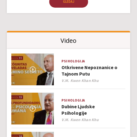
GLEDAJ
Video
PSIHOLOGIJA
Otkrivene Nepoznanice o
Tajnom Putu
Author
V.M. Kwen Khan Khu
PSIHOLOGIJA
Dubine Ljudske
Psihologije
Author
V.M. Kwen Khan Khu