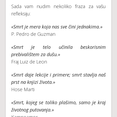
Sada vam nudim nekoliko fraza za vašu
refleksiju:
«Smrt je mera koja nas sve čini jednakima.»
P. Pedro de Guzman
«Smrt je telo učinila beskorisnim
prebivalištem za dušu.»
Fraj Luiz de Leon
«Smrt daje lekcije i primere; smrt stavlja naš
prst na knjizi života.»
Hose Marti
«Smrt, kojeg se toliko plašimo, samo je kraj
životnog putovanja.»
Kampoamor