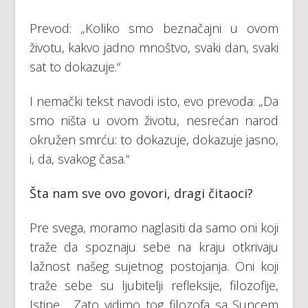
Prevod: „Koliko smo beznačajni u ovom
životu, kakvo jadno mnoštvo, svaki dan, svaki
sat to dokazuje.“
I nemački tekst navodi isto, evo prevoda: „Da
smo ništa u ovom životu, nesrećan narod
okružen smrću: to dokazuje, dokazuje jasno,
i, da, svakog časa.“
Šta nam sve ovo govori, dragi čitaoci?
Pre svega, moramo naglasiti da samo oni koji
traže da spoznaju sebe na kraju otkrivaju
lažnost našeg sujetnog postojanja. Oni koji
traže sebe su ljubitelji refleksije, filozofije,
Istine… Zato vidimo tog filozofa sa Suncem