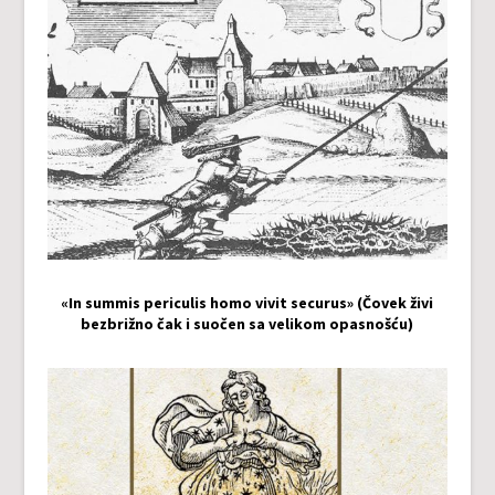
«In summis periculis homo vivit securus» (Čovek živi
bezbrižno čak i suočen sa velikom opasnošću)