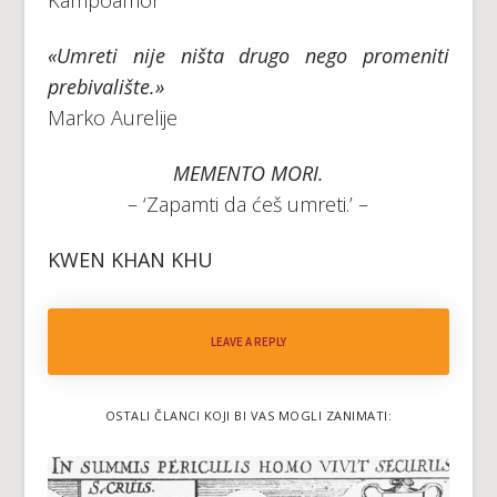
«Umreti nije ništa drugo nego promeniti
prebivalište.»
Marko Aurelije
MEMENTO MORI.
– ‘Zapamti da ćeš umreti.’ –
KWEN KHAN KHU
LEAVE A REPLY
OSTALI ČLANCI KOJI BI VAS MOGLI ZANIMATI: