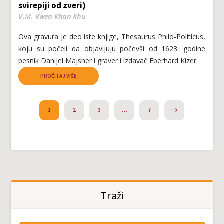
svirepiji od zveri)
V.M. Kwen Khan Khu
Ova gravura je deo iste knjige, Thesaurus Philo-Politicus,
koju su počeli da objavljuju počevši od 1623. godine
pesnik Danijel Majsner i graver i izdavač Eberhard Kizer.
PROČITAJ VIŠE
NEXT
1
2
3
…
7
Traži