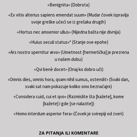
«Benignita» (Dobrota)
«Ex vitio alterius sapiens emendat suum» (Mudar čovek ispravlja
svoje greške učeći se iz grešaka drugih)
«Hortus nec amoenior ullus» (Nijedna bašta nije divnija)
«Huius seculi status»“ (Stanje ove epohe)
«Ars nostro spernitur ævo» (Umetnost [hermetička] je prezrena
u našem dobu)
«Qvi benè docet» (Onaj ko dobro uči)
«Omnis dies, omnis hora, qvam nihil sumus, ostendit» (Svaki dan,
svaki sat nam pokazuje koliko smo beznačajni)
«Considera cuid, cui et qvo» (Razmislite šta [kažete], kome
[kažete] i gde [se nalazite])
«Homo interdum asperior fera» (Čovek je svirepiji od zveri)
ZA PITANJA ILI KOMENTARE