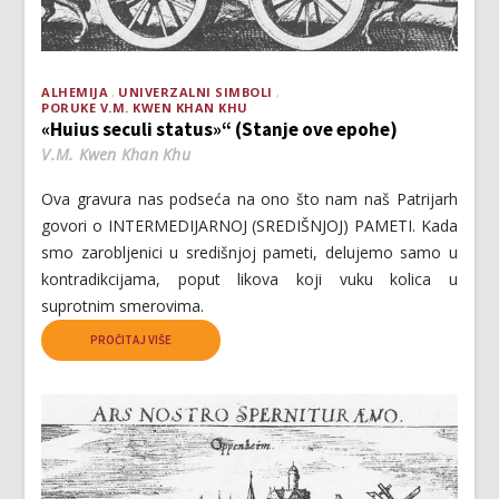
ALHEMIJA
UNIVERZALNI SIMBOLI
PORUKE V.M. KWEN KHAN KHU
«Huius seculi status»“ (Stanje ove epohe)
V.M. Kwen Khan Khu
Ova gravura nas podseća na ono što nam naš Patrijarh
govori o INTERMEDIJARNOJ (SREDIŠNJOJ) PAMETI. Kada
smo zarobljenici u središnjoj pameti, delujemo samo u
kontradikcijama, poput likova koji vuku kolica u
suprotnim smerovima.
PROČITAJ VIŠE