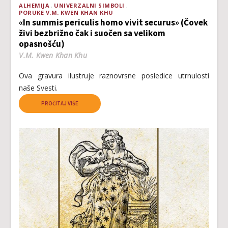
ALHEMIJA
UNIVERZALNI SIMBOLI
PORUKE V.M. KWEN KHAN KHU
«In summis periculis homo vivit securus» (Čovek
živi bezbrižno čak i suočen sa velikom
opasnošću)
V.M. Kwen Khan Khu
Ova gravura ilustruje raznovrsne posledice utrnulosti
naše Svesti.
PROČITAJ VIŠE