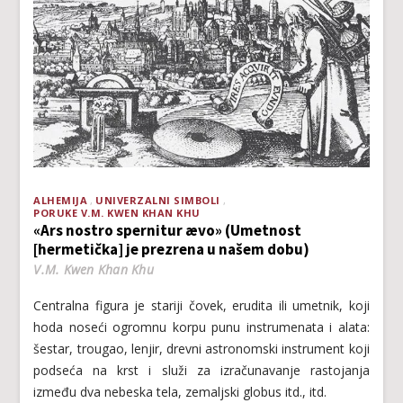
ALHEMIJA
UNIVERZALNI SIMBOLI
PORUKE V.M. KWEN KHAN KHU
«Ars nostro spernitur ævo» (Umetnost
[hermetička] je prezrena u našem dobu)
V.M. Kwen Khan Khu
Centralna figura je stariji čovek, erudita ili umetnik, koji
hoda noseći ogromnu korpu punu instrumenata i alata:
šestar, trougao, lenjir, drevni astronomski instrument koji
podseća na krst i služi za izračunavanje rastojanja
između dva nebeska tela, zemaljski globus itd., itd.