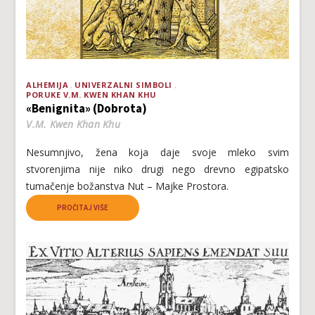
ALHEMIJA
UNIVERZALNI SIMBOLI
PORUKE V.M. KWEN KHAN KHU
«Benignita» (Dobrota)
V.M. Kwen Khan Khu
Nesumnjivo, žena koja daje svoje mleko svim
stvorenjima nije niko drugi nego drevno egipatsko
tumačenje božanstva Nut – Majke Prostora.
PROČITAJ VIŠE