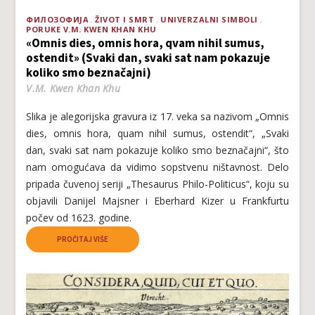
ФИЛОЗОФИЈА
ŽIVOT I SMRT
UNIVERZALNI SIMBOLI
PORUKE V.M. KWEN KHAN KHU
«Omnis dies, omnis hora, qvam nihil sumus,
ostendit» (Svaki dan, svaki sat nam pokazuje
koliko smo beznačajni)
V.M. Kwen Khan Khu
Slika je alegorijska gravura iz 17. veka sa nazivom „Omnis
dies, omnis hora, quam nihil sumus, ostendit“, „Svaki
dan, svaki sat nam pokazuje koliko smo beznačajni“, što
nam omogućava da vidimo sopstvenu ništavnost. Delo
pripada čuvenoj seriji „Thesaurus Philo-Politicus“, koju su
objavili Danijel Majsner i Eberhard Kizer u Frankfurtu
počev od 1623. godine.
PROČITAJ VIŠE