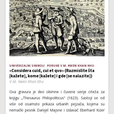
UNIVERZALNI SIMBOLI
PORUKE V.M. KWEN KHAN KHU
«Considera cuid, cui et qvo» (Razmislite šta
[kažete], kome [kažete] i gde [se nalazite])
V.M. Kwen Khan Khu
Ova gravura je deo obimne i čuvene serije crteža za
knjigu „Thesaurus Philopoliticus“ (1623). Sastoji se od
više od osamsto prikaza urbanih pejzaža, kojima su
nemački pesnik Danijel Majsne i izdavač Eberhard Kizer