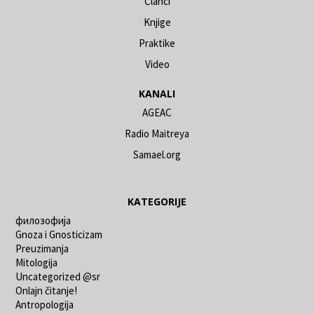
Članci
Knjige
Praktike
Video
KANALI
AGEAC
Radio Maitreya
Samael.org
KATEGORIJE
филозофија
Gnoza i Gnosticizam
Preuzimanja
Mitologija
Uncategorized @sr
Onlajn čitanje!
Antropologija