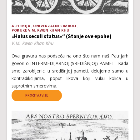
ALHEMIJA
UNIVERZALNI SIMBOLI
PORUKE V.M. KWEN KHAN KHU
«Huius seculi status»“ (Stanje ove epohe)
V.M. Kwen Khan Khu
Ova gravura nas podseća na ono što nam naš Patrijarh
govori o INTERMEDIJARNOJ (SREDIŠNJOJ) PAMETI. Kada
smo zarobljenici u središnjoj pameti, delujemo samo u
kontradikcijama, poput likova koji vuku kolica u
suprotnim smerovima.
PROČITAJ VIŠE