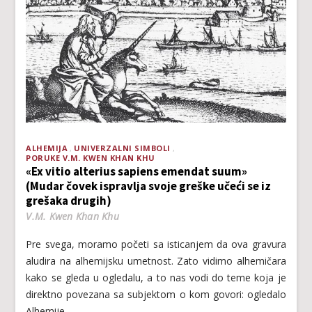
ALHEMIJA
UNIVERZALNI SIMBOLI
PORUKE V.M. KWEN KHAN KHU
«Ex vitio alterius sapiens emendat suum»
(Mudar čovek ispravlja svoje greške učeći se iz
grešaka drugih)
V.M. Kwen Khan Khu
Pre svega, moramo početi sa isticanjem da ova gravura
aludira na alhemijsku umetnost. Zato vidimo alhemičara
kako se gleda u ogledalu, a to nas vodi do teme koja je
direktno povezana sa subjektom o kom govori: ogledalo
Alhemije.