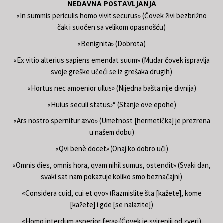
NEDAVNA POSTAVLJANJA
«In summis periculis homo vivit securus» (Čovek živi bezbrižno
čak i suočen sa velikom opasnošću)
«Benignita» (Dobrota)
«Ex vitio alterius sapiens emendat suum» (Mudar čovek ispravlja
svoje greške učeći se iz grešaka drugih)
«Hortus nec amoenior ullus» (Nijedna bašta nije divnija)
«Huius seculi status»“ (Stanje ove epohe)
«Ars nostro spernitur ævo» (Umetnost [hermetička] je prezrena
u našem dobu)
«Qvi benè docet» (Onaj ko dobro uči)
«Omnis dies, omnis hora, qvam nihil sumus, ostendit» (Svaki dan,
svaki sat nam pokazuje koliko smo beznačajni)
«Considera cuid, cui et qvo» (Razmislite šta [kažete], kome
[kažete] i gde [se nalazite])
«Homo interdum asperior fera» (Čovek je svirepiji od zveri)