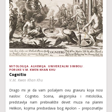
MITOLOGIJA
ALHEMIJA
UNIVERZALNI SIMBOLI
PORUKE V.M. KWEN KHAN KHU
Cognitio
V.M. Kwen Khan Khu
Drago mi je da vam pošaljem ovu gravuru koja nosi
naslov: Cognitio. Scena, alegorijska i mitološka,
predstavlja nam prebivalište devet muza na planini
Helikon, kojima predsedava bog Apolon – prepoznatljiv