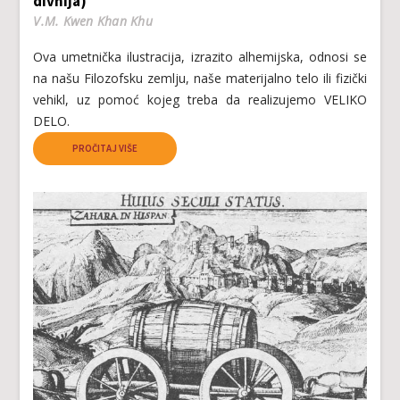
divnija)
V.M. Kwen Khan Khu
Ova umetnička ilustracija, izrazito alhemijska, odnosi se
na našu Filozofsku zemlju, naše materijalno telo ili fizički
vehikl, uz pomoć kojeg treba da realizujemo VELIKO
DELO.
PROČITAJ VIŠE