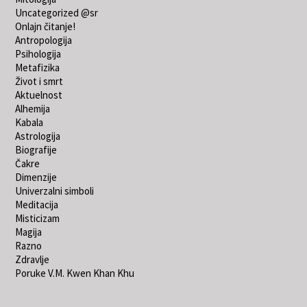
Uncategorized @sr
Onlajn čitanje!
Antropologija
Psihologija
Metafizika
Život i smrt
Aktuelnost
Alhemija
Kabala
Astrologija
Biografije
Čakre
Dimenzije
Univerzalni simboli
Meditacija
Misticizam
Magija
Razno
Zdravlje
Poruke V.M. Kwen Khan Khu