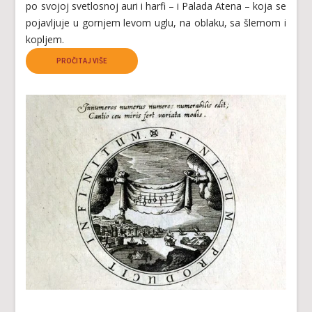
po svojoj svetlosnoj auri i harfi – i Palada Atena – koja se
pojavljuje u gornjem levom uglu, na oblaku, sa šlemom i
kopljem.
PROČITAJ VIŠE