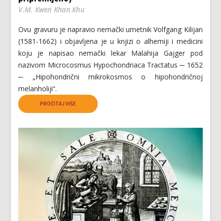
V.M. Kwen Khan Khu
Ovu gravuru je napravio nemački umetnik Volfgang Kilijan
(1581-1662) i objavljena je u knjizi o alhemiji i medicini
koju je napisao nemački lekar Malahija Gajger pod
nazivom Microcosmus Hypochondriaca Tractatus ─ 1652
─ „Hipohondrični mikrokosmos o hipohondričnoj
melanholiji“.
PROČITAJ VIŠE