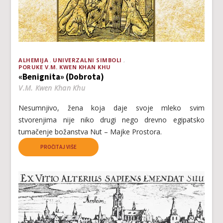
ALHEMIJA
UNIVERZALNI SIMBOLI
PORUKE V.M. KWEN KHAN KHU
«Benignita» (Dobrota)
V.M. Kwen Khan Khu
Nesumnjivo, žena koja daje svoje mleko svim
stvorenjima nije niko drugi nego drevno egipatsko
tumačenje božanstva Nut – Majke Prostora.
PROČITAJ VIŠE