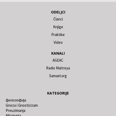
ODELJCI
Članci
Knjige
Praktike
Video
KANALI
AGEAC
Radio Maitreya
Samael.org
KATEGORIJE
филозофија
Gnoza i Gnosticizam
Preuzimanja
Mitologija