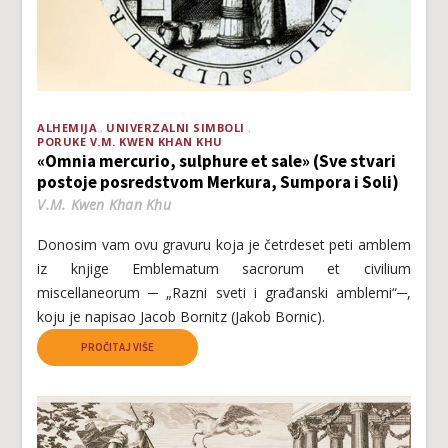
ALHEMIJA
UNIVERZALNI SIMBOLI
PORUKE V.M. KWEN KHAN KHU
«Omnia mercurio, sulphure et sale» (Sve stvari
postoje posredstvom Merkura, Sumpora i Soli)
V.M. Kwen Khan Khu
Donosim vam ovu gravuru koja je četrdeset peti amblem
iz knjige Emblematum sacrorum et civilium
miscellaneorum ─ „Razni sveti i građanski amblemi“─,
koju je napisao Jacob Bornitz (Jakob Bornic).
PROČITAJ VIŠE