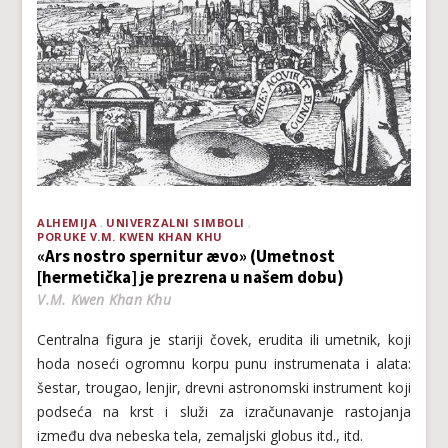
ALHEMIJA
UNIVERZALNI SIMBOLI
PORUKE V.M. KWEN KHAN KHU
«Ars nostro spernitur ævo» (Umetnost
[hermetička] je prezrena u našem dobu)
V.M. Kwen Khan Khu
Centralna figura je stariji čovek, erudita ili umetnik, koji
hoda noseći ogromnu korpu punu instrumenata i alata:
šestar, trougao, lenjir, drevni astronomski instrument koji
podseća na krst i služi za izračunavanje rastojanja
između dva nebeska tela, zemaljski globus itd., itd.