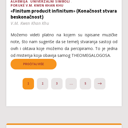
ALHEMIJA
UNIVERZALNI SIMBOLI
PORUKE V.M. KWEN KHAN KHU
«Finitum producit infinitum» (Konačnost stvara
beskonačnost)
V.M. Kwen Khan Khu
Možemo videti platno na kojem su ispisane muzičke
note, što nam sugeriše da se temelj stvaranja sastoji od
ovih i oktava koje možemo da percipiramo. To je jedna
od misterija koja obavija samog THEOMEGALOGOSA.
PROČITAJ VIŠE
NEXT
1
2
3
…
5