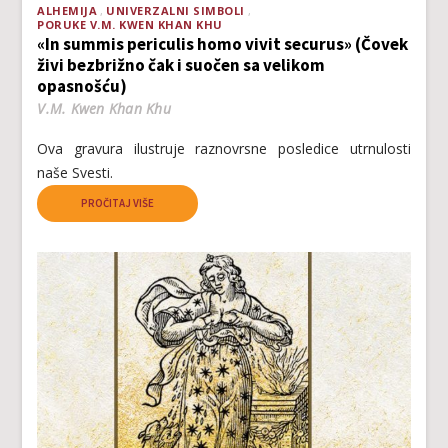
ALHEMIJA
UNIVERZALNI SIMBOLI
PORUKE V.M. KWEN KHAN KHU
«In summis periculis homo vivit securus» (Čovek
živi bezbrižno čak i suočen sa velikom
opasnošću)
V.M. Kwen Khan Khu
Ova gravura ilustruje raznovrsne posledice utrnulosti
naše Svesti.
PROČITAJ VIŠE