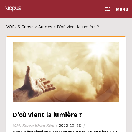
MENU
VOPUS Gnose
>
Articles
>
D’où vient la lumière ?
D’où vient la lumière ?
V.M. Kwen Khan Khu
2022-12-23
Dans
Métaphysique
,
Messages Du V.M. Kwen Khan Khu