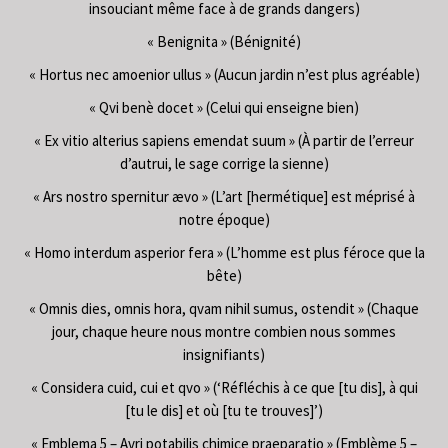
insouciant même face à de grands dangers)
« Benignita » (Bénignité)
« Hortus nec amoenior ullus » (Aucun jardin n’est plus agréable)
« Qvi benè docet » (Celui qui enseigne bien)
« Ex vitio alterius sapiens emendat suum » (À partir de l’erreur
d’autrui, le sage corrige la sienne)
« Ars nostro spernitur ævo » (L’art [hermétique] est méprisé à
notre époque)
« Homo interdum asperior fera » (L’homme est plus féroce que la
bête)
« Omnis dies, omnis hora, qvam nihil sumus, ostendit » (Chaque
jour, chaque heure nous montre combien nous sommes
insignifiants)
« Considera cuid, cui et qvo » (‘Réfléchis à ce que [tu dis], à qui
[tu le dis] et où [tu te trouves]’)
« Emblema 5 – Avri potabilis chimice praeparatio » (Emblème 5 –