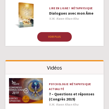
LIRE EN LIGNE !
MÉTAPHYSIQUE
Dialogues avec mon Âme
Author
V.M. Kwen Khan Khu
VOIR PLUS
Vidéos
PSYCHOLOGIE
MÉTAPHYSIQUE
ACTUALITÉ
7 – Questions et réponses
(Congrès 2019)
Author
V.M. Kwen Khan Khu