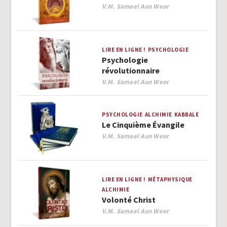
Author
V.M. Samael Aun Weor
LIRE EN LIGNE !
PSYCHOLOGIE
Psychologie
révolutionnaire
Author
V.M. Samael Aun Weor
PSYCHOLOGIE
ALCHIMIE
KABBALE
Le Cinquième Évangile
Author
V.M. Samael Aun Weor
LIRE EN LIGNE !
MÉTAPHYSIQUE
ALCHIMIE
Volonté Christ
Author
V.M. Samael Aun Weor