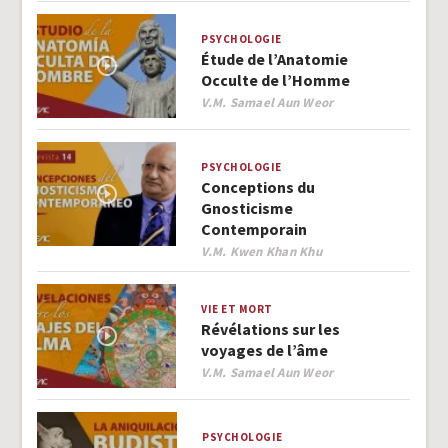
PSYCHOLOGIE
Étude de l’Anatomie
Occulte de l’Homme
Author
V.M. Samael Aun Weor
PSYCHOLOGIE
Conceptions du
Gnosticisme
Contemporain
Author
V.M. Kwen Khan Khu
VIE ET MORT
Révélations sur les
voyages de l’âme
Author
V.M. Samael Aun Weor
PSYCHOLOGIE