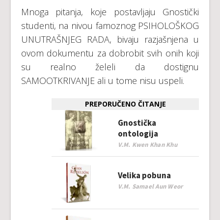
Mnoga pitanja, koje postavljaju Gnostički
studenti, na nivou famoznog PSIHOLOŠKOG
UNUTRAŠNJEG RADA, bivaju razjašnjena u
ovom dokumentu za dobrobit svih onih koji
su realno želeli da dostignu
SAMOOTKRIVANJE ali u tome nisu uspeli.
PREPORUČENO ČITANJE
Gnostička
ontologija
V.M. Kwen Khan Khu
Velika pobuna
V.M. Samael Aun Weor