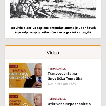
«Ex vitio alterius sapiens emendat suum» (Mudar čovek
ispravlja svoje greške učeći se iz grešaka drugih)
Video
PSIHOLOGIJA
Transcedentalna
Gnostička Tematika
Author
V.M. Kwen Khan Khu
PSIHOLOGIJA
Otkrivene Nepoznanice o