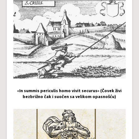
«In summis periculis homo vivit securus» (Čovek živi
bezbrižno čak i suočen sa velikom opasnošću)