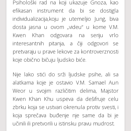
Psihološki rad na koji ukazuje Gnoza, kao
efikasan instrument da bi se dostigla
individualizacija,koju je utemeljio Jung, biva
dosta jasna u ovom „videu“ u kome V.M.
Kwen Khan odgovara na seriju vrlo
interesantnih pitanja, a čiji odgovori se
pretvaraju u prave lekove za kontroverznosti
koje obično bičuju ljudsko biće.
Nije lako stići do srži ljudske psihe, ali sa
alatkama koje je ostavio V.M. Samael Aun
Weor u svojim različitim delima, Majstor
Kwen Khan Khu uspeva da dešifruje celu
zbrku koja se ustvari okrenula protiv svesti, i
koja sprečava buđenje nje same da bi je
učinili ili pretvorili u istinsku pravu mudrost.