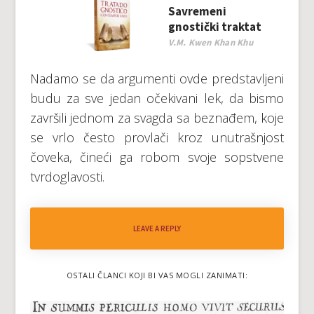
Savremeni
gnostički traktat
V.M. Kwen Khan Khu
Nadamo se da argumenti ovde predstavljeni
budu za sve jedan očekivani lek, da bismo
završili jednom za svagda sa beznađem, koje
se vrlo često provlači kroz unutrašnjost
čoveka, čineći ga robom svoje sopstvene
tvrdoglavosti.
LEAVE A REPLY
OSTALI ČLANCI KOJI BI VAS MOGLI ZANIMATI: