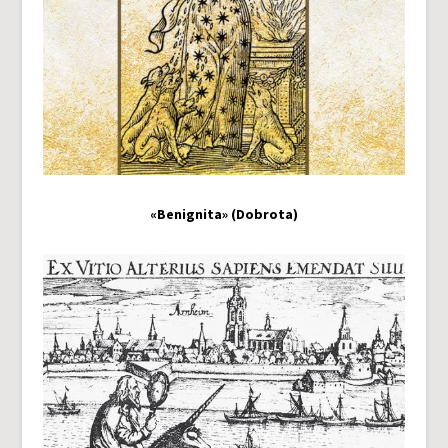
«Benignita» (Dobrota)