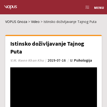
MENU
VOPUS Gnoza
>
Video
>
Istinsko doživljavanje Tajnog Puta
Istinsko doživljavanje Tajnog
Puta
V.M. Kwen Khan Khu
2019-07-16
U:
Psihologija