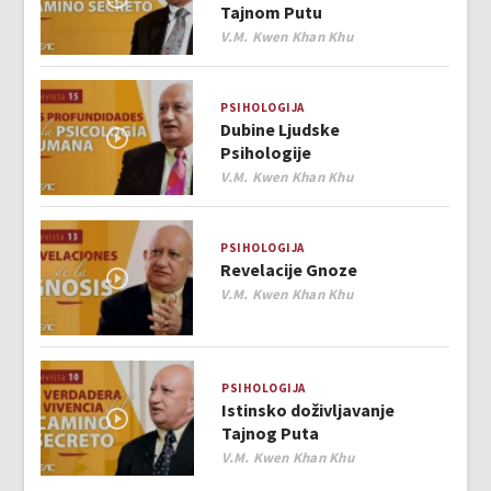
Tajnom Putu
Author
V.M. Kwen Khan Khu
PSIHOLOGIJA
Dubine Ljudske
Psihologije
Author
V.M. Kwen Khan Khu
PSIHOLOGIJA
Revelacije Gnoze
Author
V.M. Kwen Khan Khu
PSIHOLOGIJA
Istinsko doživljavanje
Tajnog Puta
Author
V.M. Kwen Khan Khu