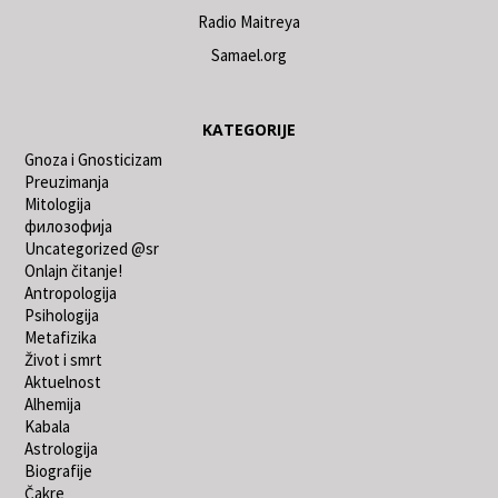
Radio Maitreya
Samael.org
KATEGORIJE
Gnoza i Gnosticizam
Preuzimanja
Mitologija
филозофија
Uncategorized @sr
Onlajn čitanje!
Antropologija
Psihologija
Metafizika
Život i smrt
Aktuelnost
Alhemija
Kabala
Astrologija
Biografije
Čakre