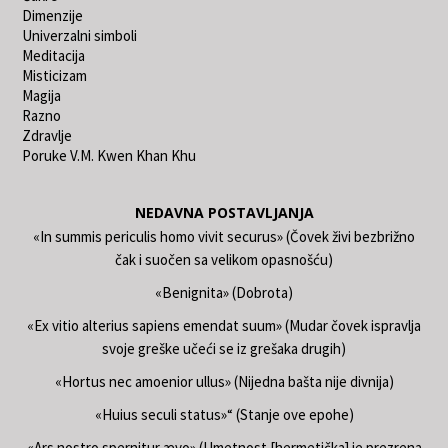
Dimenzije
Univerzalni simboli
Meditacija
Misticizam
Magija
Razno
Zdravlje
Poruke V.M. Kwen Khan Khu
NEDAVNA POSTAVLJANJA
«In summis periculis homo vivit securus» (Čovek živi bezbrižno
čak i suočen sa velikom opasnošću)
«Benignita» (Dobrota)
«Ex vitio alterius sapiens emendat suum» (Mudar čovek ispravlja
svoje greške učeći se iz grešaka drugih)
«Hortus nec amoenior ullus» (Nijedna bašta nije divnija)
«Huius seculi status»“ (Stanje ove epohe)
«Ars nostro spernitur ævo» (Umetnost [hermetička] je prezrena