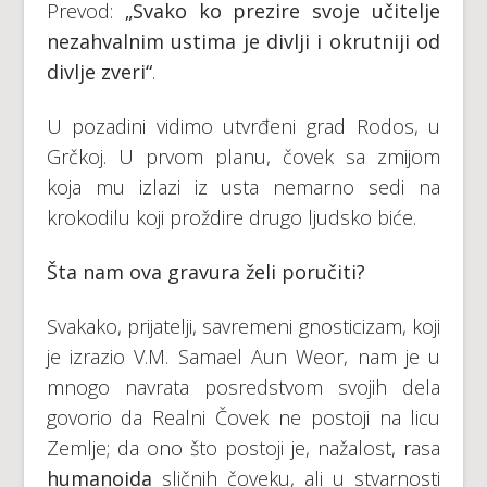
Prevod:
„Svako ko prezire svoje učitelje
nezahvalnim ustima je divlji i okrutniji od
divlje zveri“
.
U pozadini vidimo utvrđeni grad Rodos, u
Grčkoj. U prvom planu, čovek sa zmijom
koja mu izlazi iz usta nemarno sedi na
krokodilu koji proždire drugo ljudsko biće.
Šta nam ova gravura želi poručiti?
Svakako, prijatelji, savremeni gnosticizam, koji
je izrazio V.M. Samael Aun Weor, nam je u
mnogo navrata posredstvom svojih dela
govorio da Realni Čovek ne postoji na licu
Zemlje; da ono što postoji je, nažalost, rasa
humanoida
sličnih čoveku, ali u stvarnosti