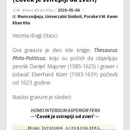
V.M. Kwen Khan Khu
2026-05-06
U:
Филозофија
,
Univerzalni Simboli
,
Poruke V.M. Kwen
Khan Khu
Veoma dragi čitaoci
Ova gravura je deo iste knjige,
Thesaurus
Philo-Politicus
, koju su počeli da objavljuju
pesnik Danijel Majsner (1585-1625) i graver i
izdavač Eberhard Kizer (1583-1631) počevši
od 1623. godine.
Naslov gravure je sledeći:
HOMO INTERDUM ASPERIOR FERA
─ ‘Čovek je svirepiji od zveri’ ─