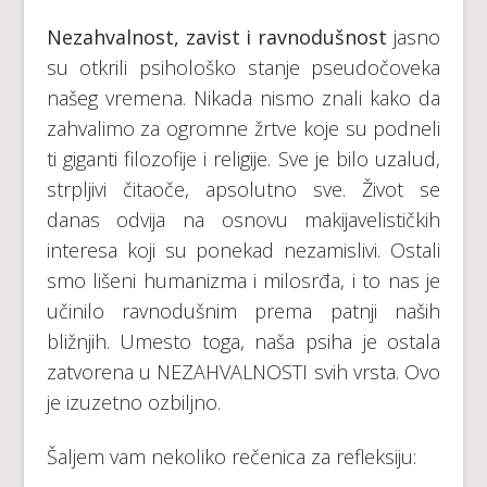
Nezahvalnost, zavist i ravnodušnost
jasno
su otkrili psihološko stanje pseudočoveka
našeg vremena. Nikada nismo znali kako da
zahvalimo za ogromne žrtve koje su podneli
ti giganti filozofije i religije. Sve je bilo uzalud,
strpljivi čitaoče, apsolutno sve. Život se
danas odvija na osnovu makijavelističkih
interesa koji su ponekad nezamislivi. Ostali
smo lišeni humanizma i milosrđa, i to nas je
učinilo ravnodušnim prema patnji naših
bližnjih. Umesto toga, naša psiha je ostala
zatvorena u NEZAHVALNOSTI svih vrsta. Ovo
je izuzetno ozbiljno.
Šaljem vam nekoliko rečenica za refleksiju: