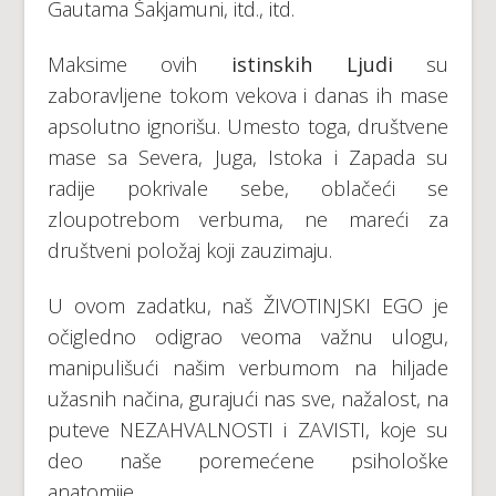
Gautama Šakjamuni, itd., itd.
Maksime ovih
istinskih Ljudi
su
zaboravljene tokom vekova i danas ih mase
apsolutno ignorišu. Umesto toga, društvene
mase sa Severa, Juga, Istoka i Zapada su
radije pokrivale sebe, oblačeći se
zloupotrebom verbuma, ne mareći za
društveni položaj koji zauzimaju.
U ovom zadatku, naš ŽIVOTINJSKI EGO je
očigledno odigrao veoma važnu ulogu,
manipulišući našim verbumom na hiljade
užasnih načina, gurajući nas sve, nažalost, na
puteve NEZAHVALNOSTI i ZAVISTI, koje su
deo naše poremećene psihološke
anatomije.