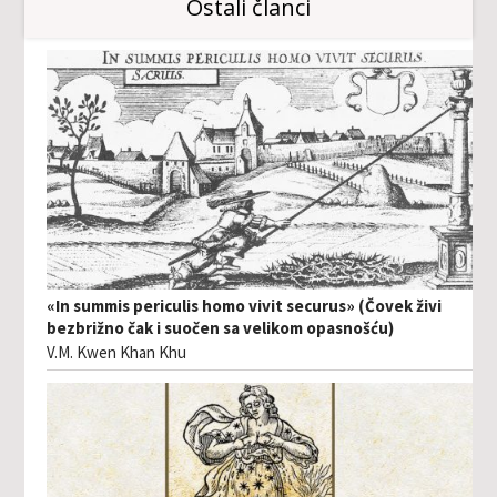
Ostali članci
«In summis periculis homo vivit securus» (Čovek živi
bezbrižno čak i suočen sa velikom opasnošću)
V.M. Kwen Khan Khu