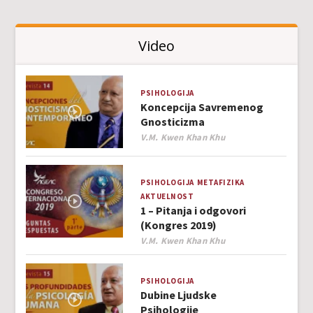
Video
PSIHOLOGIJA
Koncepcija Savremenog
Gnosticizma
Author
V.M. Kwen Khan Khu
PSIHOLOGIJA
METAFIZIKA
AKTUELNOST
1 – Pitanja i odgovori
(Kongres 2019)
Author
V.M. Kwen Khan Khu
PSIHOLOGIJA
Dubine Ljudske
Psihologije