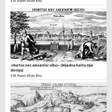
V.M. Kwen Khan Khu
«Hortus nec amoenior ullus» (Nijedna bašta nije
divnija)
V.M. Kwen Khan Khu