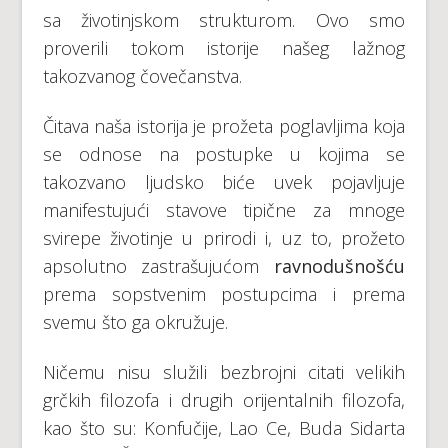
sa životinjskom strukturom. Ovo smo
proverili tokom istorije našeg lažnog
takozvanog čovečanstva.
Čitava naša istorija je prožeta poglavljima koja
se odnose na postupke u kojima se
takozvano ljudsko biće uvek pojavljuje
manifestujući stavove tipične za mnoge
svirepe životinje u prirodi i, uz to, prožeto
apsolutno zastrašujućom
ravnodušnošću
prema sopstvenim postupcima i prema
svemu što ga okružuje.
Ničemu nisu služili bezbrojni citati velikih
grčkih filozofa i drugih orijentalnih filozofa,
kao što su: Konfučije, Lao Ce, Buda Sidarta