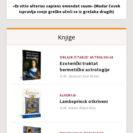
«Ex vitio alterius sapiens emendat suum» (Mudar čovek
ispravlja svoje greške učeći se iz grešaka drugih)
Knjige
ONLAJN ČITANJE!
ASTROLOGIJA
Ezoterički traktat
hermetičke astrologije
Author
V.M. Samael Aun Weor
ALHEMIJA
Lambsprinck otkriveni
Author
V.M. Kwen Khan Khu