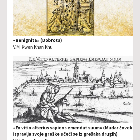
«Benignita» (Dobrota)
V.M. Kwen Khan Khu
«Ex vitio alterius sapiens emendat suum» (Mudar čovek
ispravlja svoje greške učeći se iz grešaka drugih)