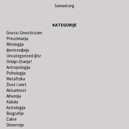
Samael.org
KATEGORIJE
Gnoza i Gnosticizam
Preuzimanja
Mitologija
филозофија
Uncategorized @sr
Onlajn čitanje!
Antropologija
Psihologija
Metafizika
Život i smrt
Aktuelnost
Alhemija
Kabala
Astrologija
Biografije
Čakre
Dimenzije