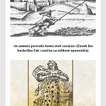
«In summis periculis homo vivit securus» (Čovek živi
bezbrižno čak i suočen sa velikom opasnošću)