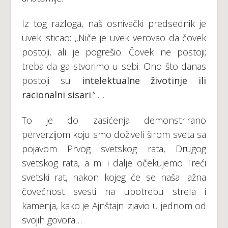
Iz tog razloga, naš osnivački predsednik je
uvek isticao: „Niče je uvek verovao da čovek
postoji, ali je pogrešio. Čovek ne postoji;
treba da ga stvorimo u sebi. Ono što danas
postoji su
intelektualne životinje ili
racionalni sisari
.“ …
To je do zasićenja demonstrirano
perverzijom koju smo doživeli širom sveta sa
pojavom Prvog svetskog rata, Drugog
svetskog rata, a mi i dalje očekujemo Treći
svetski rat, nakon kojeg će se naša lažna
čovečnost svesti na upotrebu strela i
kamenja, kako je Ajnštajn izjavio u jednom od
svojih govora…