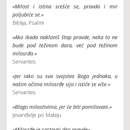
«Milost i istina srešće se, pravda i mir
poljubiće se.»
Biblija, Psalmi
«Ako ikada nakloniš štap pravde, neka to ne
bude pod težinom dara, već pod težinom
milosrđa.»
Servantes
«Jer iako su sva svojstva Boga jednaka, u
našim očima milosrđe sija i ističe se više.»
Servantes
«Blago milostivima, jer će biti pomilovani.»
Jevanđelje po Mateju
«Milosrđe je sastavni deo pravde».