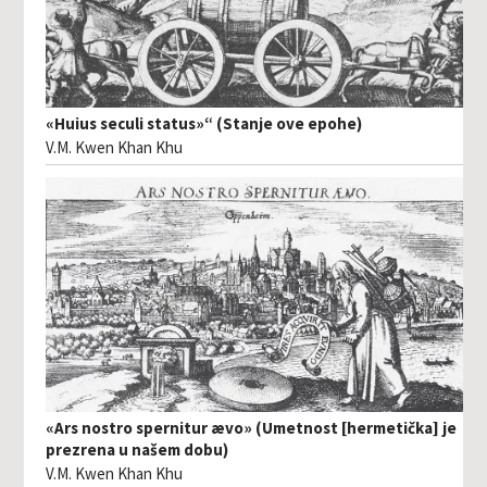
«Huius seculi status»“ (Stanje ove epohe)
V.M. Kwen Khan Khu
«Ars nostro spernitur ævo» (Umetnost [hermetička] je
prezrena u našem dobu)
V.M. Kwen Khan Khu