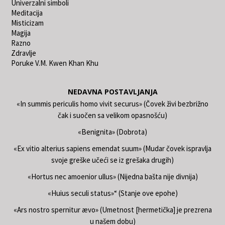
Univerzalni simboli
Meditacija
Misticizam
Magija
Razno
Zdravlje
Poruke V.M. Kwen Khan Khu
NEDAVNA POSTAVLJANJA
«In summis periculis homo vivit securus» (Čovek živi bezbrižno
čak i suočen sa velikom opasnošću)
«Benignita» (Dobrota)
«Ex vitio alterius sapiens emendat suum» (Mudar čovek ispravlja
svoje greške učeći se iz grešaka drugih)
«Hortus nec amoenior ullus» (Nijedna bašta nije divnija)
«Huius seculi status»“ (Stanje ove epohe)
«Ars nostro spernitur ævo» (Umetnost [hermetička] je prezrena
u našem dobu)