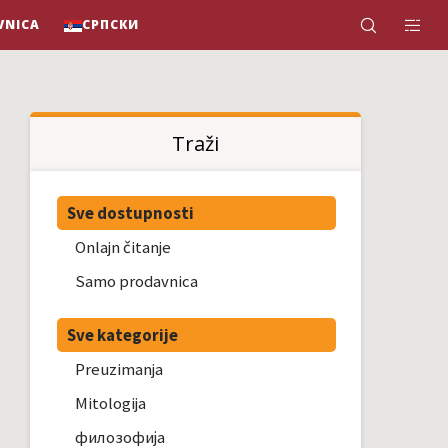
VNICA
СРПСКИ
Traži
Sve dostupnosti
Onlajn čitanje
Samo prodavnica
Sve kategorije
Preuzimanja
Mitologija
филозофија