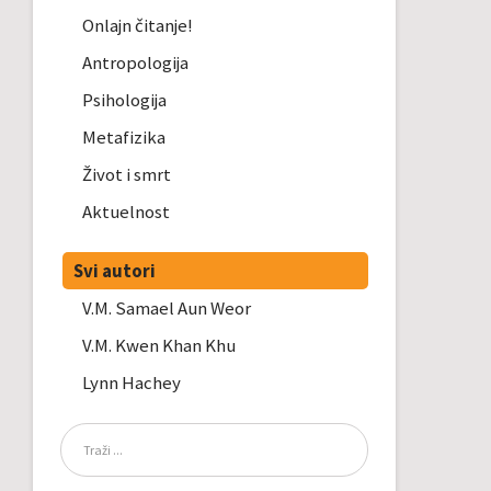
Onlajn čitanje!
Antropologija
Psihologija
Metafizika
Život i smrt
Aktuelnost
Svi autori
V.M. Samael Aun Weor
V.M. Kwen Khan Khu
Lynn Hachey