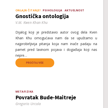
ONLAJN ČITANJE!
PSIHOLOGIJA
AKTUELNOST
Gnostička ontologija
V.M. Kwen Khan Khu
Dijalog koji je predstavio autor ovog dela Kven
Khan Khu omogućava nam da se upuštamo u
najprobirljivija pitanja koja nam inače padaju na
pamet pred lavinom pojava i događaja koji nas
nepre…
PROČITAJ VIŠE
METAFIZIKA
Povratak Bude-Maitreje
Gregorio Urcola