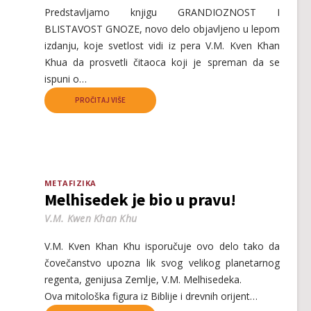
Predstavljamo knjigu GRANDIOZNOST I
BLISTAVOST GNOZE, novo delo objavljeno u lepom
izdanju, koje svetlost vidi iz pera V.M. Kven Khan
Khua da prosvetli čitaoca koji je spreman da se
ispuni o…
PROČITAJ VIŠE
METAFIZIKA
Melhisedek je bio u pravu!
V.M. Kwen Khan Khu
V.M. Kven Khan Khu isporučuje ovo delo tako da
čovečanstvo upozna lik svog velikog planetarnog
regenta, genijusa Zemlje, V.M. Melhisedeka.
Ova mitološka figura iz Biblije i drevnih orijent…