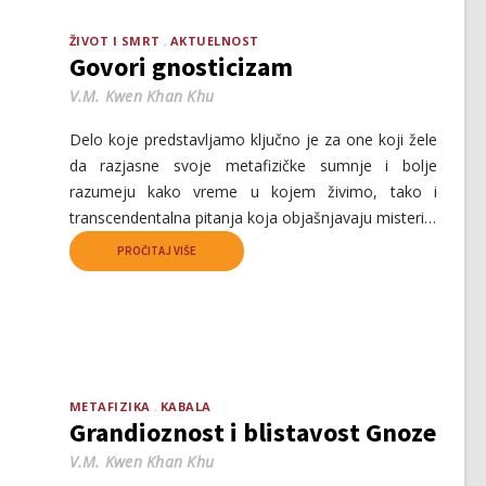
ŽIVOT I SMRT
AKTUELNOST
Govori gnosticizam
V.M. Kwen Khan Khu
Delo koje predstavljamo ključno je za one koji žele
da razjasne svoje metafizičke sumnje i bolje
razumeju kako vreme u kojem živimo, tako i
transcendentalna pitanja koja objašnjavaju misteri…
PROČITAJ VIŠE
METAFIZIKA
KABALA
Grandioznost i blistavost Gnoze
V.M. Kwen Khan Khu