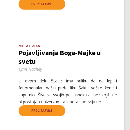
PROČITAJ VIŠE
METAFIZIKA
Pojavljivanja Boga-Majke u
svetu
Lynn Hachey
U ovom delu čitalac ima priliku da na lep i
fenomenalan način priđe liku Šakti, večite žene i
saputnice Šive sa svojih pet aspekata, bez kojih ne
bi postojao univerzum, a lepota i poezija ne…
PROČITAJ VIŠE