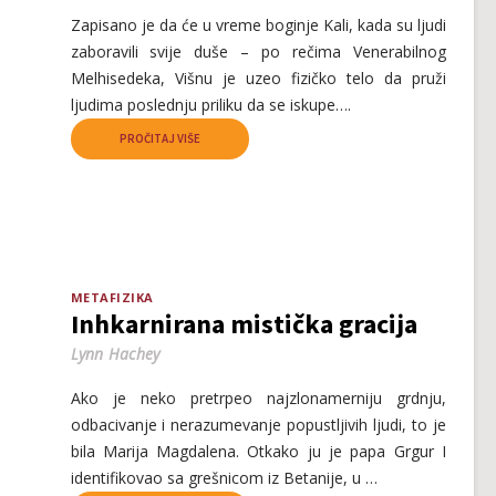
Zapisano je da će u vreme boginje Kali, kada su ljudi
zaboravili svije duše – po rečima Venerabilnog
Melhisedeka, Višnu je uzeo fizičko telo da pruži
ljudima poslednju priliku da se iskupe….
PROČITAJ VIŠE
METAFIZIKA
Inhkarnirana mistička gracija
Lynn Hachey
Ako je neko pretrpeo najzlonamerniju grdnju,
odbacivanje i nerazumevanje popustljivih ljudi, to je
bila Marija Magdalena. Otkako ju je papa Grgur I
identifikovao sa grešnicom iz Betanije, u …