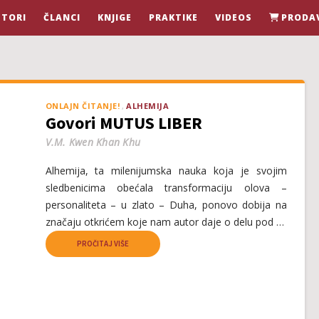
STORI
ČLANCI
KNJIGE
PRAKTIKE
VIDEOS
PRODA
ONLAJN ČITANJE!
ALHEMIJA
Govori MUTUS LIBER
V.M. Kwen Khan Khu
Alhemija, ta milenijumska nauka koja je svojim
sledbenicima obećala transformaciju olova –
personaliteta – u zlato – Duha, ponovo dobija na
značaju otkrićem koje nam autor daje o delu pod …
PROČITAJ VIŠE