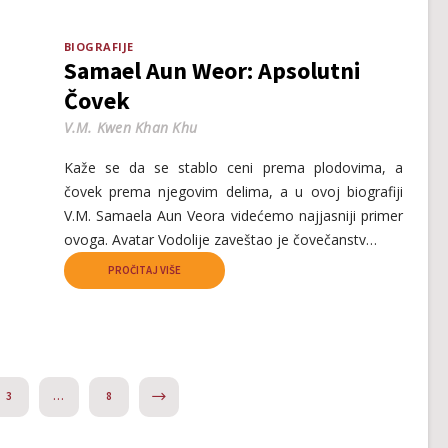
BIOGRAFIJE
Samael Aun Weor: Apsolutni
Čovek
V.M. Kwen Khan Khu
Kaže se da se stablo ceni prema plodovima, a
čovek prema njegovim delima, a u ovoj biografiji
V.M. Samaela Aun Veora videćemo najjasniji primer
ovoga. Avatar Vodolije zaveštao je čovečanstv…
PROČITAJ VIŠE
NEXT
3
…
8