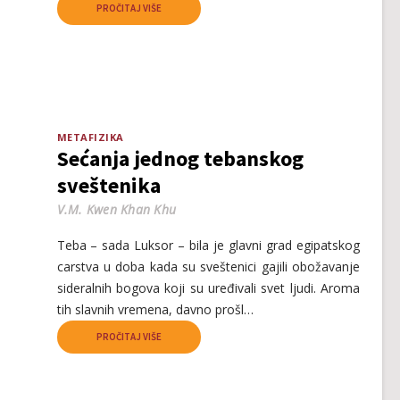
PROČITAJ VIŠE
METAFIZIKA
Sećanja jednog tebanskog
sveštenika
V.M. Kwen Khan Khu
Teba – sada Luksor – bila je glavni grad egipatskog
carstva u doba kada su sveštenici gajili obožavanje
sideralnih bogova koji su uređivali svet ljudi. Aroma
tih slavnih vremena, davno prošl…
PROČITAJ VIŠE