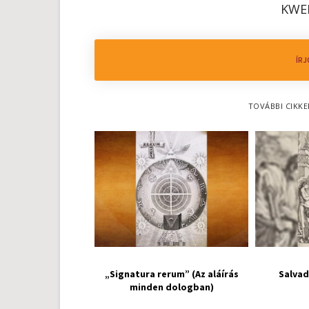
KWE
ÍRJ
TOVÁBBI CIKKE
„Signatura rerum” (Az aláírás
Salvad
minden dologban)