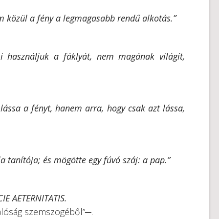
em közül a fény a legmagasabb rendű alkotás.”
 használjuk a fáklyát, nem magának világít,
lássa a fényt, hanem arra, hogy csak azt lássa,
 tanítója; és mögötte egy fúvó száj: a pap.”
IE AETERNITATIS.
alóság szemszögéből”─.