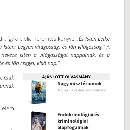
dik így a bibliai Teremtés könyve:
„És Isten Lelke
 Isten: Legyen világosság: és lőn világosság.”
A
 nevezé Isten a világosságot nappalnak, és a
e és lőn reggel, első nap.”
v, csak
AJÁNLOTT OLVASMÁNY
Nagy misztériumok
, annak
Nt. Samael Aun Weor Mester
y elem
Endokrinológiai és
kriminológiai
alapfogalmak