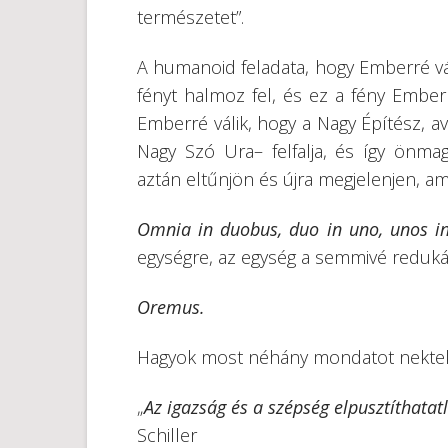
természetet”.
A humanoid feladata, hogy Emberré vá
fényt halmoz fel, és ez a fény Ember
Emberré válik, hogy a Nagy Építész, a
Nagy Szó Ura– felfalja, és így önmag
aztán eltűnjön és újra megjelenjen, amik
Omnia in duobus, duo in uno, unos in
egységre, az egység a semmivé reduká
Oremus.
Hagyok most néhány mondatot nektek,
„
Az igazság és a szépség elpusztíthatatl
Schiller