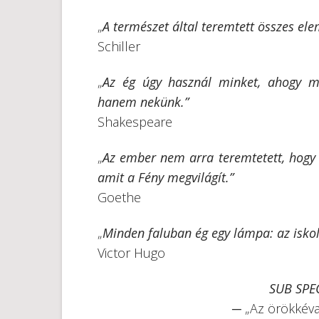
„
A természet által teremtett összes el
Schiller
„
Az ég úgy használ minket, ahogy mi
hanem nekünk.”
Shakespeare
„
Az ember nem arra teremtetett, hogy 
amit a Fény megvilágít.”
Goethe
„
Minden faluban ég egy lámpa: az iskola
Victor Hugo
SUB SPEC
─ „Az örökkév