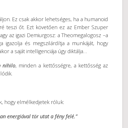
ljon. Ez csak akkor lehetséges, ha a humanoid
ré teszi őt. Ezt követően ez az Ember Szuper
vagy az igazi Demiurgosz: a Theomegalogosz –a
a igazolja és megszilárdítja a munkáját, hogy
or a saját intelligenciája úgy diktálja…
 nihilo
, minden a kettősségre, a kettősség az
lódik.
 hogy elmélkedjetek róluk:
an energiával tör utat a fény felé.”