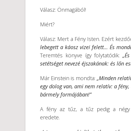
Válasz: Önmagából!
Miért?
Válasz: Mert a Fény Isten. Ezért kezdő
lebegett a káosz vizei felett… És monda
Teremtés könyve így folytatódik:
„És
setétséget nevezé éjszakának: és lőn est
Már Einstein is mondta:
„Minden relatí
egy dolog van, ami nem relatív: a fény
bármely formájában!”
A fény az tűz, a tűz pedig a nég
eredete.