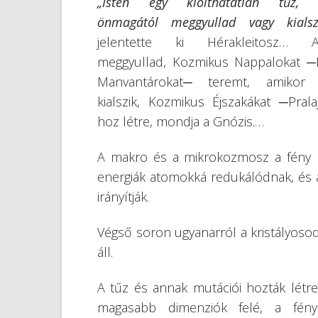
„Isten egy kiolthatatlan tűz, 
önmagától meggyullad vagy kialsz
jelentette ki Hérakleitosz… A
meggyullad, Kozmikus Nappalokat 
Manvantárokat─ teremt, amikor 
kialszik, Kozmikus Éjszakákat ─Prala
hoz létre, mondja a Gnózis.…
A makro és a mikrokozmosz a fény mu
energiák atomokká redukálódnak, és a
irányítják.
Végső soron ugyanarról a kristályosod
áll.
A tűz és annak mutációi hozták létr
magasabb dimenziók felé, a fény 