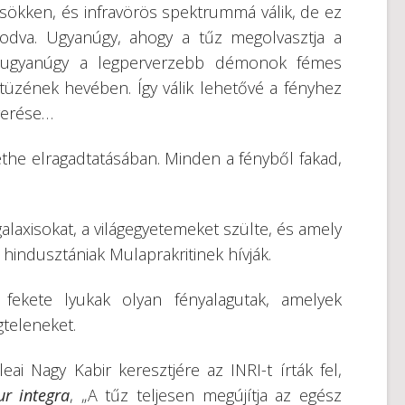
csökken, és infravörös spektrummá válik, de ez
odva. Ugyanúgy, ahogy a tűz megolvasztja a
 ugyanúgy a legperverzebb démonok fémes
tüzének hevében. Így válik lehetővé a fényhez
nyerése…
ethe elragadtatásában. Minden a fényből fakad,
alaxisokat, a világegyetemeket szülte, és amely
 hindusztániak Mulaprakritinek hívják.
 fekete lyukak olyan fényalagutak, amelyek
teleneket.
leai Nagy Kabir keresztjére az INRI-t írták fel,
ur integra
, „A tűz teljesen megújítja az egész