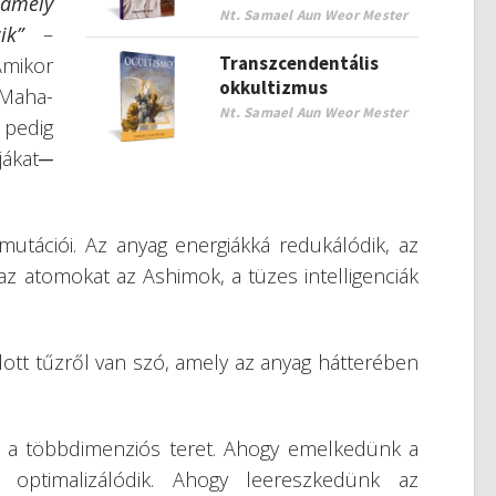
amely
Nt. Samael Aun Weor Mester
ik”
–
Transzcendentális
mikor
okkultizmus
─Maha-
Nt. Samael Aun Weor Mester
pedig
jákat─
tációi. Az anyag energiákká redukálódik, az
z atomokat az Ashimok, a tüzes intelligenciák
ott tűzről van szó, amely az anyag hátterében
e a többdimenziós teret. Ahogy emelkedünk a
optimalizálódik. Ahogy leereszkedünk az