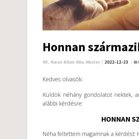
Honnan származik
Nt. Kwen Khan Khu Mester
2022-12-23
In
Kedves olvasók:
Küldök néhány gondolatot nektek, am
alábbi kérdésre:
HONNAN SZ
Néha feltettem magamnak a kérdést: 