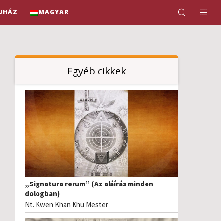
UHÁZ
MAGYAR
Egyéb cikkek
„Signatura rerum” (Az aláírás minden
dologban)
Nt. Kwen Khan Khu Mester