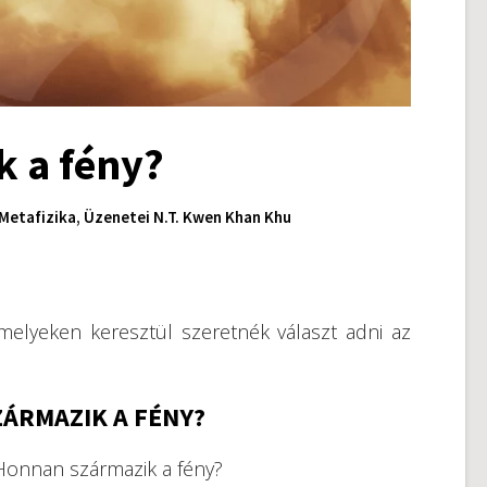
 a fény?
Metafizika
,
Üzenetei N.T. Kwen Khan Khu
elyeken keresztül szeretnék választ adni az
ÁRMAZIK A FÉNY?
Honnan származik a fény?