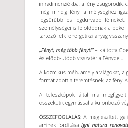
infradimenziókba, a fény zsugorodik, 
még mindig fény, a mélységhez igaz
legsűrűbb és legdurvább fémeket,
személyiségei is feloldódnak a pokol 
tartozó lelki-energetikai anyag vissza
„Fényt, még több fényt!”
– kiáltotta Go
és előbb-utóbb visszatér a Fénybe…
A kozmikus méh, amely a világokat, a g
formát adott a teremtésnek, az fény. A
A teleszkópok által ma megfigyelt
összekötik egymással a különböző vég
ÖSSZEFOGLALÁS
: A megfeszített gali
aminek fordítása
Igni natura renovat