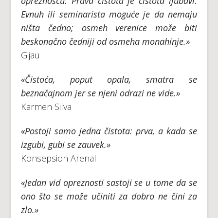
opreznošću. Prava čistota je čistota ljubavi.
Evnuh ili seminarista moguće je da nemaju
ništa čedno; osmeh verenice može biti
beskonačno čedniji od osmeha monahinje.»
Gijau
«Čistoća, poput opala, smatra se
beznačajnom jer se njeni odrazi ne vide.»
Karmen Silva
«Postoji samo jedna čistota: prva, a kada se
izgubi, gubi se zauvek.»
Konsepsion Arenal
«Jedan vid opreznosti sastoji se u tome da se
ono što se može učiniti za dobro ne čini za
zlo.»