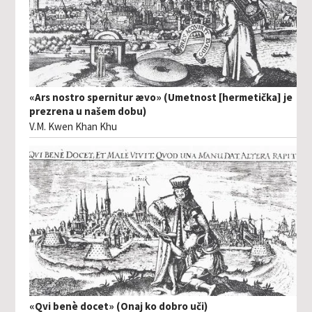
«Ars nostro spernitur ævo» (Umetnost [hermetička] je
prezrena u našem dobu)
V.M. Kwen Khan Khu
«Qvi benè docet» (Onaj ko dobro uči)