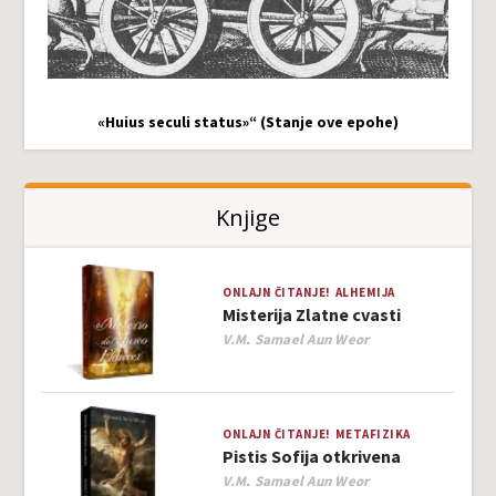
«Huius seculi status»“ (Stanje ove epohe)
Knjige
ONLAJN ČITANJE!
ALHEMIJA
Misterija Zlatne cvasti
Author
V.M. Samael Aun Weor
ONLAJN ČITANJE!
METAFIZIKA
Pistis Sofija otkrivena
Author
V.M. Samael Aun Weor