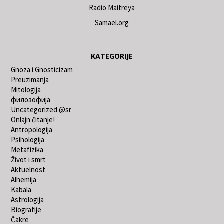
Radio Maitreya
Samael.org
KATEGORIJE
Gnoza i Gnosticizam
Preuzimanja
Mitologija
филозофија
Uncategorized @sr
Onlajn čitanje!
Antropologija
Psihologija
Metafizika
Život i smrt
Aktuelnost
Alhemija
Kabala
Astrologija
Biografije
Čakre