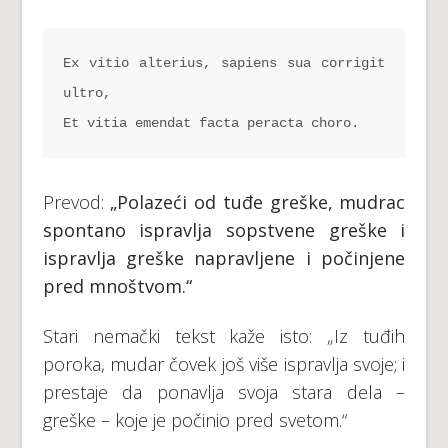
Ex vitio alterius, sapiens sua corrigit 
ultro,

Et vitia emendat facta peracta choro.
Prevod:
„Polazeći od tuđe greške, mudrac
spontano ispravlja sopstvene greške i
ispravlja greške napravljene i počinjene
pred mnoštvom.“
Stari nemački tekst kaže isto: „Iz tuđih
poroka, mudar čovek još više ispravlja svoje; i
prestaje da ponavlja svoja stara dela –
greške – koje je počinio pred svetom.“