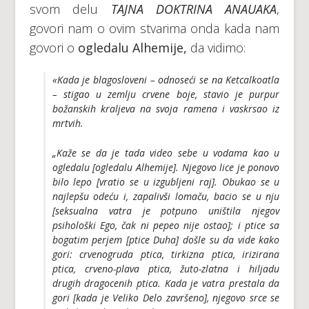
svom delu
TAJNA DOKTRINA ANAUAKA
,
govori nam o ovim stvarima onda kada nam
govori o
ogledalu Alhemije,
da vidimo:
«Kada je blagosloveni – odnoseći se na Ketcalkoatla
– stigao u zemlju crvene boje, stavio je purpur
božanskih kraljeva na svoja ramena i vaskrsao iz
mrtvih.
„Kaže se da je tada video sebe u vodama kao u
ogledalu
[ogledalu Alhemije
]. Njegovo lice je ponovo
bilo lepo [vratio se u izgubljeni raj]. Obukao se u
najlepšu odeću i, zapalivši lomaču, bacio se u nju
[seksualna vatra je potpuno uništila njegov
psihološki Ego, čak ni pepeo nije ostao]; i ptice sa
bogatim perjem [ptice Duha] došle su da vide kako
gori: crvenogruda ptica, tirkizna ptica, irizirana
ptica, crveno-plava ptica, žuto-zlatna i hiljadu
drugih dragocenih ptica. Kada je vatra prestala da
gori [kada je Veliko Delo završeno], njegovo srce se