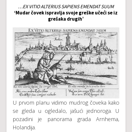
…EX VITIO ALTERIUS SAPIENS EMENDAT SUUM
‘Mudar čovek ispravlja svoje greške učeći se iz
grešaka drugih’
U prvom planu vidimo mudrog čoveka kako
se gleda u ogledalo, jašući jednoroga. U
pozadini je panorama grada Arnhema,
Holandija.