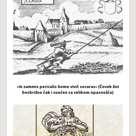
«In summis periculis homo vivit securus» (Čovek živi
bezbrižno čak i suočen sa velikom opasnošću)