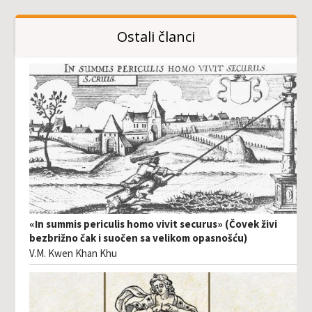
Ostali članci
«In summis periculis homo vivit securus» (Čovek živi
bezbrižno čak i suočen sa velikom opasnošću)
V.M. Kwen Khan Khu