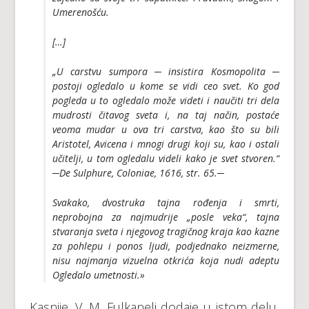
Umerenošću.
[…]
„U carstvu sumpora ─ insistira Kosmopolita ─
postoji ogledalo u kome se vidi ceo svet. Ko god
pogleda u to ogledalo može videti i naučiti tri dela
mudrosti čitavog sveta i, na taj način, postaće
veoma mudar u ova tri carstva, kao što su bili
Aristotel, Avicena i mnogi drugi koji su, kao i ostali
učitelji, u tom ogledalu videli kako je svet stvoren.“
─De Sulphure, Coloniae, 1616, str. 65.─
Svakako, dvostruka tajna rođenja i smrti,
neprobojna za najmudrije „posle veka“, tajna
stvaranja sveta i njegovog tragičnog kraja kao kazne
za pohlepu i ponos ljudi, podjednako neizmerne,
nisu najmanja vizuelna otkrića koja nudi adeptu
Ogledalo umetnosti
.»
Kasnije, V. M. Fulkaneli dodaje u istom delu,