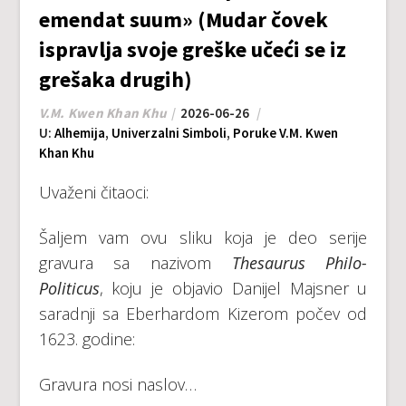
emendat suum» (Mudar čovek
ispravlja svoje greške učeći se iz
grešaka drugih)
V.M. Kwen Khan Khu
2026-06-26
U:
Alhemija
,
Univerzalni Simboli
,
Poruke V.M. Kwen
Khan Khu
Uvaženi čitaoci:
Šaljem vam ovu sliku koja je deo serije
gravura sa nazivom
Thesaurus Philo-
Politicus
, koju je objavio Danijel Majsner u
saradnji sa Eberhardom Kizerom počev od
1623. godine:
Gravura nosi naslov…