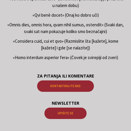
u našem dobu)
«Qvi benè docet» (Onaj ko dobro uči)
«Omnis dies, omnis hora, qvam nihil sumus, ostendit» (Svaki dan,
svaki sat nam pokazuje koliko smo beznačajni)
«Considera cuid, cui et qvo» (Razmislite šta [kažete], kome
[kažete] i gde [se nalazite])
«Homo interdum asperior fera» (Čovek je svirepiji od zveri)
ZA PITANJA ILI KOMENTARE
KONTAKTIRAJTE NAS
NEWSLETTER
UPIŠITE SE