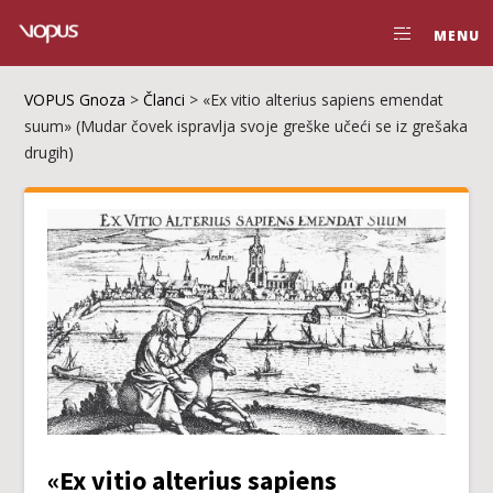
MENU
VOPUS Gnoza
>
Članci
>
«Ex vitio alterius sapiens emendat
suum» (Mudar čovek ispravlja svoje greške učeći se iz grešaka
drugih)
«Ex vitio alterius sapiens