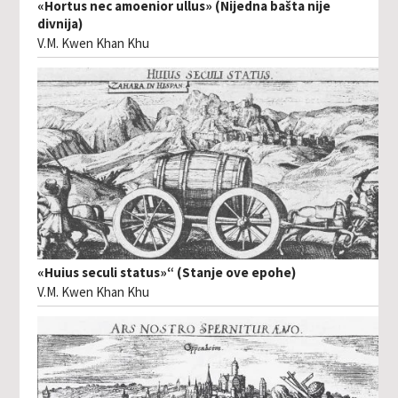
«Hortus nec amoenior ullus» (Nijedna bašta nije
divnija)
V.M. Kwen Khan Khu
«Huius seculi status»“ (Stanje ove epohe)
V.M. Kwen Khan Khu