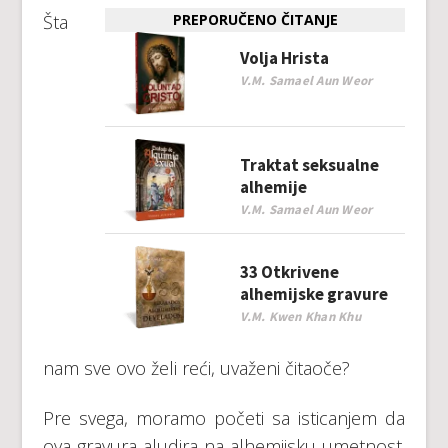
Šta
PREPORUČENO ČITANJE
Volja Hrista
V.M. Samael Aun Weor
Traktat seksualne
alhemije
V.M. Samael Aun Weor
33 Otkrivene
alhemijske gravure
V.M. Kwen Khan Khu
nam sve ovo želi reći, uvaženi čitaoče?
Pre svega, moramo početi sa isticanjem da
ova gravura aludira na alhemijsku umetnost.