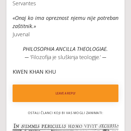
Servantes
«Onaj ko ima opreznost njemu nije potreban
zaštitnik.»
Juvenal
PHILOSOPHIA ANCILLA THEOLOGIAE.
─ ‘Filozofija je sluškinja teologije.’ ─
KWEN KHAN KHU
LEAVE A REPLY
OSTALI ČLANCI KOJI BI VAS MOGLI ZANIMATI: