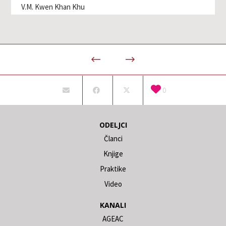
V.M. Kwen Khan Khu
0
ODELJCI
Članci
Knjige
Praktike
Video
KANALI
AGEAC