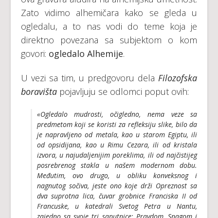
Zato vidimo alhemičara kako se gleda u
ogledalu, a to nas vodi do teme koja je
direktno povezana sa subjektom o kom
govori:
ogledalo Alhemije
.
U vezi sa tim, u predgovoru dela
Filozofska
boravišta
pojavljuju se odlomci poput ovih:
«Ogledalo mudrosti, očigledno, nema veze sa
predmetom koji se koristi za refleksiju slike, bilo da
je napravljeno od metala, kao u starom Egiptu, ili
od opsidijana, kao u Rimu Cezara, ili od kristala
izvora, u najudaljenijim poreklima, ili od najčistijeg
posrebrenog stakla u našem modernom dobu.
Međutim, ovo drugo, u obliku konveksnog i
nagnutog sočiva, jeste ono koje drži Opreznost sa
dva suprotna lica, čuvar grobnice Franciska II od
Francuske, u katedrali Svetog Petra u Nantu,
zajedno sa svoje tri saputnice: Pravdom, Snagom i