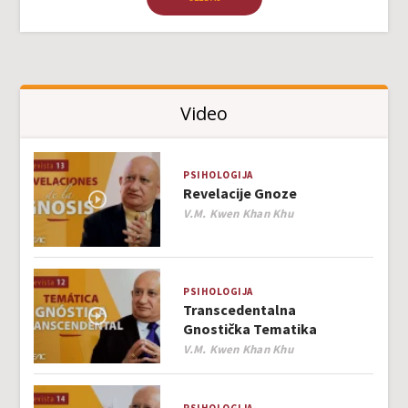
Video
PSIHOLOGIJA
Revelacije Gnoze
Author
V.M. Kwen Khan Khu
PSIHOLOGIJA
Transcedentalna
Gnostička Tematika
Author
V.M. Kwen Khan Khu