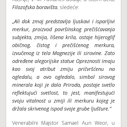
Filozofska boravišta
, sledeće:
„Ali dok zmaj predstavlja ljuskavi i isparljivi
merkur, proizvod površinskog prečišćavanja
subjekta, zmija, lišena krila, ostaje hijeroglif
običnog, čistog i prečišćenog merkura,
izvučenog iz tela Magnezije ili sirovine. Zato
određene alegorijske statue Opreznosti imaju
kao svoj atribut zmiju pričvršćenu na
ogledalu, a ovo ogledalo, simbol sirovog
minerala koji je dala Priroda, postaje svetlo
reflektujući svetlost, to jest, manifestujući
svoju vitalnost u zmiji ili merkuru kojeg je
držala skrivenog ispod svoje grube ljušture.”
Venerabilni Majstor Samael Aun Weor, u