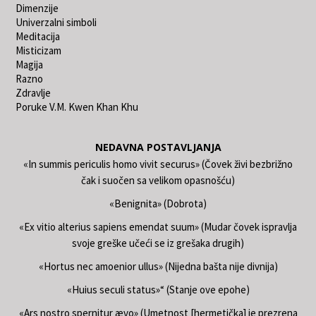
Dimenzije
Univerzalni simboli
Meditacija
Misticizam
Magija
Razno
Zdravlje
Poruke V.M. Kwen Khan Khu
NEDAVNA POSTAVLJANJA
«In summis periculis homo vivit securus» (Čovek živi bezbrižno
čak i suočen sa velikom opasnošću)
«Benignita» (Dobrota)
«Ex vitio alterius sapiens emendat suum» (Mudar čovek ispravlja
svoje greške učeći se iz grešaka drugih)
«Hortus nec amoenior ullus» (Nijedna bašta nije divnija)
«Huius seculi status»“ (Stanje ove epohe)
«Ars nostro spernitur ævo» (Umetnost [hermetička] je prezrena