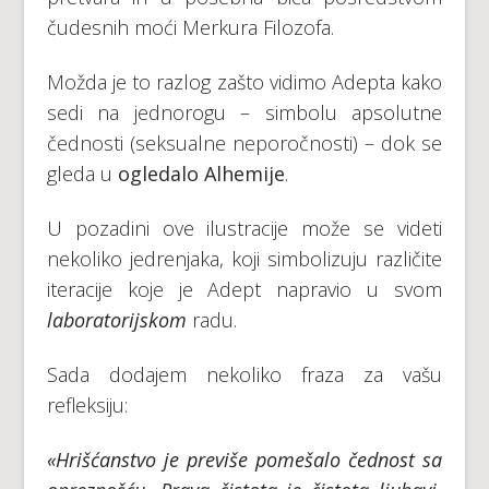
čudesnih moći Merkura Filozofa.
Možda je to razlog zašto vidimo Adepta kako
sedi na jednorogu – simbolu apsolutne
čednosti (seksualne neporočnosti) – dok se
gleda u
ogledalo Alhemije
.
U pozadini ove ilustracije može se videti
nekoliko jedrenjaka, koji simbolizuju različite
iteracije koje je Adept napravio u svom
laboratorijskom
radu.
Sada dodajem nekoliko fraza za vašu
refleksiju:
«Hrišćanstvo je previše pomešalo čednost sa