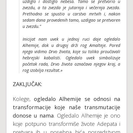
uzdiglo i dostiglo nebesa. Tamo se pretvorio u
zvezdu, a ta zvezda je jutarnja i večernja zvezda.
Prethodno se spustio u carstvo mrtvih i, nakon
sedam dana provedenih tamo, uzdigao se pretvoren
u zvezdu.”
Inicijat nam uvek u jednoj ruci daje
ogledalo
Alhemije
, dok u drugoj drži rog Amalteje. Pored
njega vidimo Drvo života, koje su toliko proučavali
hebrejski kabalisti.
Ogledalo
uvek simbolizuje
početak rada, Drvo života označava njegov kraj, a
rog izobilja rezultat.
»
ZAKLJUČAK:
Kolege,
ogledalo Alhemije se odnosi na
transformacije koje naše transmutacije
donose u nama
. Ogledalo Alhemije je ono
koje potpuno transformiše živote Adepata i
pretvara ih u posebna bića posredstvom