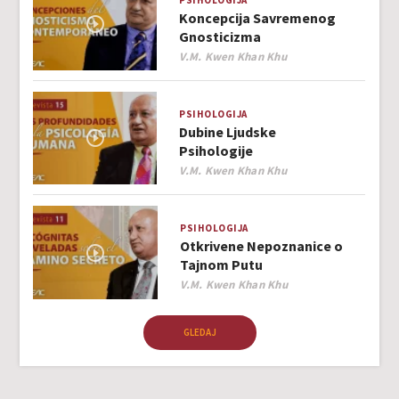
PSIHOLOGIJA
Koncepcija Savremenog
Gnosticizma
Author
V.M. Kwen Khan Khu
PSIHOLOGIJA
Dubine Ljudske
Psihologije
Author
V.M. Kwen Khan Khu
PSIHOLOGIJA
Otkrivene Nepoznanice o
Tajnom Putu
Author
V.M. Kwen Khan Khu
GLEDAJ