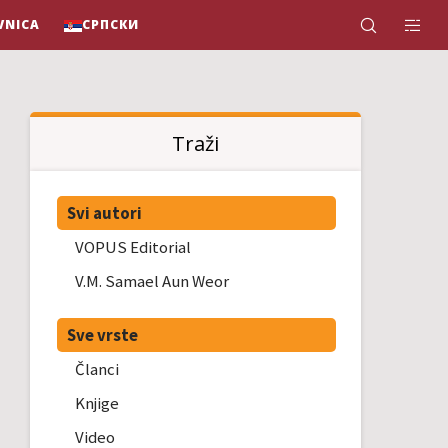
VNICA
СРПСКИ
Traži
Svi autori
VOPUS Editorial
V.M. Samael Aun Weor
Sve vrste
Članci
Knjige
Video