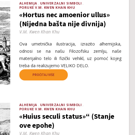
ALHEMIJA
UNIVERZALNI SIMBOLI
PORUKE V.M. KWEN KHAN KHU
«Hortus nec amoenior ullus»
(Nijedna bašta nije divnija)
V.M. Kwen Khan Khu
Ova umetnička ilustracija, izrazito alhemijska,
odnosi se na našu Filozofsku zemlju, naše
materijalno telo ili fizički vehikl, uz pomoć kojeg
treba da realizujemo VELIKO DELO.
PROČITAJ VIŠE
ALHEMIJA
UNIVERZALNI SIMBOLI
PORUKE V.M. KWEN KHAN KHU
«Huius seculi status»“ (Stanje
ove epohe)
V.M. Kwen Khan Khu