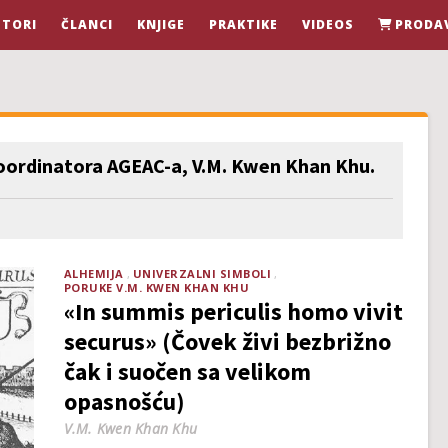
STORI
ČLANCI
KNJIGE
PRAKTIKE
VIDEOS
PRODA
ordinatora AGEAC-a, V.M. Kwen Khan Khu.
ALHEMIJA
UNIVERZALNI SIMBOLI
PORUKE V.M. KWEN KHAN KHU
«In summis periculis homo vivit
securus» (Čovek živi bezbrižno
čak i suočen sa velikom
opasnošću)
V.M. Kwen Khan Khu