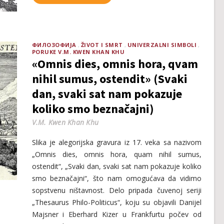
ФИЛОЗОФИЈА
ŽIVOT I SMRT
UNIVERZALNI SIMBOLI
PORUKE V.M. KWEN KHAN KHU
«Omnis dies, omnis hora, qvam
nihil sumus, ostendit» (Svaki
dan, svaki sat nam pokazuje
koliko smo beznačajni)
V.M. Kwen Khan Khu
Slika je alegorijska gravura iz 17. veka sa nazivom
„Omnis dies, omnis hora, quam nihil sumus,
ostendit“, „Svaki dan, svaki sat nam pokazuje koliko
smo beznačajni“, što nam omogućava da vidimo
sopstvenu ništavnost. Delo pripada čuvenoj seriji
„Thesaurus Philo-Politicus“, koju su objavili Danijel
Majsner i Eberhard Kizer u Frankfurtu počev od