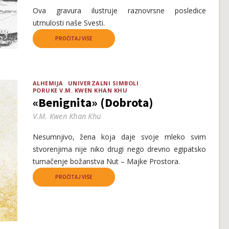
Ova gravura ilustruje raznovrsne posledice
utrnulosti naše Svesti.
PROČITAJ VIŠE
ALHEMIJA
UNIVERZALNI SIMBOLI
PORUKE V.M. KWEN KHAN KHU
«Benignita» (Dobrota)
V.M. Kwen Khan Khu
Nesumnjivo, žena koja daje svoje mleko svim
stvorenjima nije niko drugi nego drevno egipatsko
tumačenje božanstva Nut – Majke Prostora.
PROČITAJ VIŠE