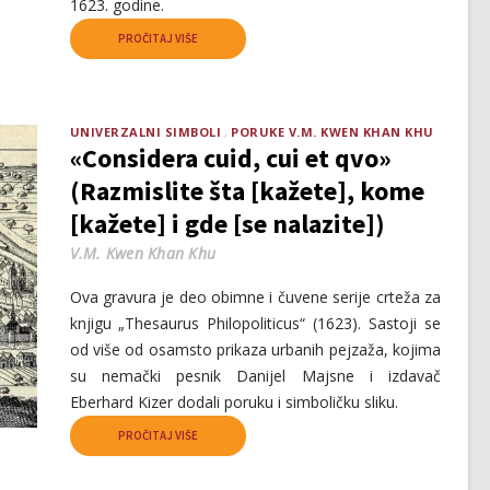
1623. godine.
PROČITAJ VIŠE
UNIVERZALNI SIMBOLI
PORUKE V.M. KWEN KHAN KHU
«Considera cuid, cui et qvo»
(Razmislite šta [kažete], kome
[kažete] i gde [se nalazite])
V.M. Kwen Khan Khu
Ova gravura je deo obimne i čuvene serije crteža za
knjigu „Thesaurus Philopoliticus“ (1623). Sastoji se
od više od osamsto prikaza urbanih pejzaža, kojima
su nemački pesnik Danijel Majsne i izdavač
Eberhard Kizer dodali poruku i simboličku sliku.
PROČITAJ VIŠE