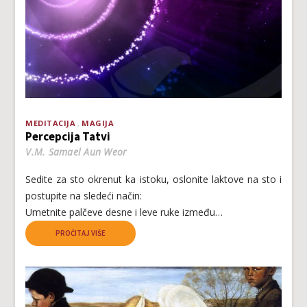
MEDITACIJA
MAGIJA
Percepcija Tatvi
V.M. Samael Aun Weor
Sedite za sto okrenut ka istoku, oslonite laktove na sto i
postupite na sledeći način:
Umetnite palčeve desne i leve ruke između…
PROČITAJ VIŠE