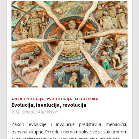
ANTROPOLOGIJA
PSIHOLOGIJA
METAFIZIKA
Evolucija, involucija, revolucija
V.M. Samael Aun Weor
Zakon evolucije i involucije predstavlja mehaničku
osovinu ukupne Prirode i nema nikakve veze saIntimnom