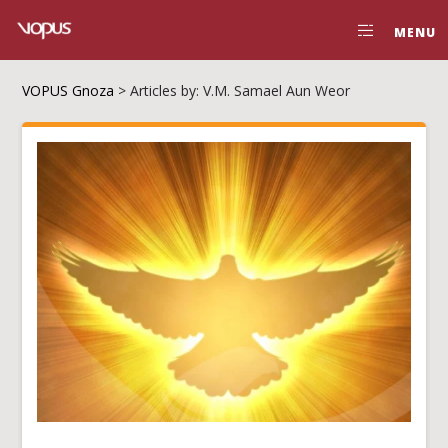
MENU
VOPUS Gnoza
>
Articles by: V.M. Samael Aun Weor