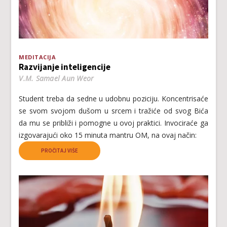
MEDITACIJA
Razvijanje inteligencije
V.M. Samael Aun Weor
Student treba da sedne u udobnu poziciju. Koncentrisaće
se svom svojom dušom u srcem i tražiće od svog Bića
da mu se približi i pomogne u ovoj praktici. Invociraće ga
izgovarajući oko 15 minuta mantru OM, na ovaj način:
PROČITAJ VIŠE