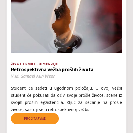
ŽIVOT I SMRT
DIMENZIJE
Retrospektivna vežba prošlih života
V.M. Samael Aun Weor
Student će sedeti u ugodnom položaju. U ovoj vežbi
student će pokušati da oživi svoje prošle živote, scene iz
svojih prošlih egzistencija. Ključ za sećanje na prošle
živote, sastoji se u retrospektivnoj vežbi.
PROČITAJ VIŠE