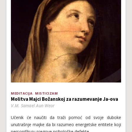
MEDITACIJA
MISTICIZAM
Molitva Majci Božanskoj za razumevanje Ja-ova
V.M. Samael Aun Weor
Učenik će naučiti da traži pomoć od svoje duboke
unutrašnje majke da bi razumeo energetske entitete koji
personifikuju njegove psihološke defekte.