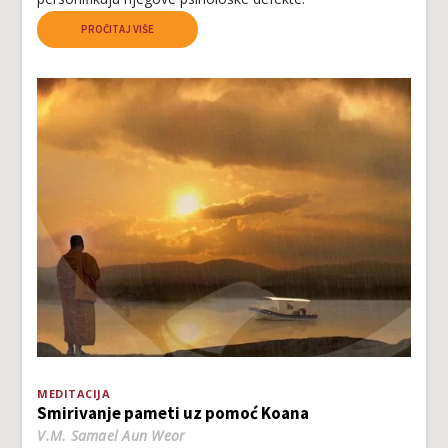
PROČITAJ VIŠE
MEDITACIJA
Smirivanje pameti uz pomoć Koana
V.M. Samael Aun Weor