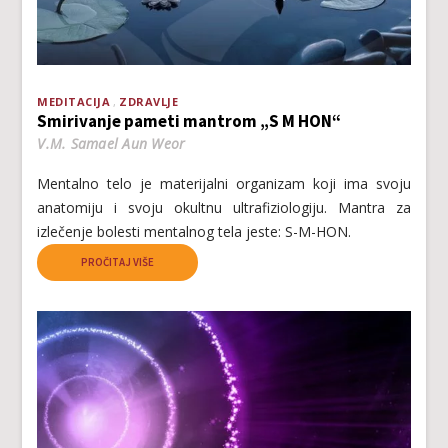
MEDITACIJA
ZDRAVLJE
Smirivanje pameti mantrom „S M HON“
V.M. Samael Aun Weor
Mentalno telo je materijalni organizam koji ima svoju
anatomiju i svoju okultnu ultrafiziologiju. Mantra za
izlečenje bolesti mentalnog tela jeste: S-M-HON.
PROČITAJ VIŠE