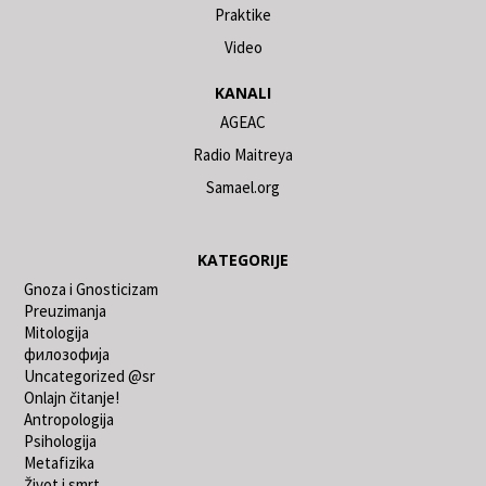
Praktike
Video
KANALI
AGEAC
Radio Maitreya
Samael.org
KATEGORIJE
Gnoza i Gnosticizam
Preuzimanja
Mitologija
филозофија
Uncategorized @sr
Onlajn čitanje!
Antropologija
Psihologija
Metafizika
Život i smrt