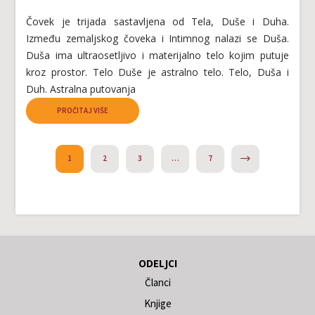
Čovek je trijada sastavljena od Tela, Duše i Duha.
Između zemaljskog čoveka i Intimnog nalazi se Duša.
Duša ima ultraosetljivo i materijalno telo kojim putuje
kroz prostor. Telo Duše je astralno telo. Telo, Duša i
Duh. Astralna putovanja
PROČITAJ VIŠE
NEXT
1
2
3
…
7
ODELJCI
Članci
Knjige