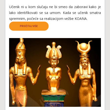
Učenik ni u kom slučaju ne bi smeo da zaboravi kako je
lako identifikovati se sa umom. Kada se učenik smatra
spremnim, počeće sa realizacijom vežbe KOANA.
PROČITAJ VIŠE