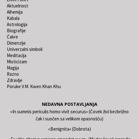
Aktuelnost
Alhemija
Kabala
Astrologija
Biografije
Čakre
Dimenzije
Univerzalni simboli
Meditacija
Misticizam
Magija
Razno
Zdravlje
Poruke V.M. Kwen Khan Khu
NEDAVNA POSTAVLJANJA
«In summis periculis homo vivit securus» (Čovek živi bezbrižno
čak i suočen sa velikom opasnošću)
«Benignita» (Dobrota)