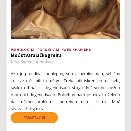
PSIHOLOGIJA
PORUKE V.M. KWEN KHAN KHU
Moć stvaralačkog mira
V.M. Samael Aun Weor
Ako je pojedinac pohlepan, surov, nemilosrdan, sebičan
itd, tako će biti i društvo. Treba biti iskren prema sebi;
svako od nas je degenerisan i stoga društvo neizbežno
mora biti degenerisano. Potreban nam je mir ako želimo
da rešimo probleme, potreban nam je mir. Moć
stvaralačkog mira
PROČITAJ VIŠE