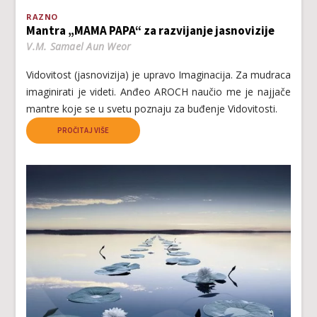
RAZNO
Mantra „MAMA PAPA“ za razvijanje jasnovizije
V.M. Samael Aun Weor
Vidovitost (jasnovizija) je upravo Imaginacija. Za mudraca
imaginirati je videti. Anđeo AROCH naučio me je najjače
mantre koje se u svetu poznaju za buđenje Vidovitosti.
PROČITAJ VIŠE