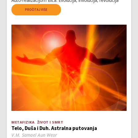
Auto-realizacijom Bića. Evolucija, involucija, revolucija
PROČITAJ VIŠE
METAFIZIKA
ŽIVOT I SMRT
Telo, Duša i Duh. Astralna putovanja
V.M. Samael Aun Weor