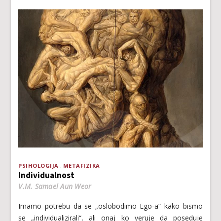
PSIHOLOGIJA
METAFIZIKA
Individualnost
V.M. Samael Aun Weor
Imаmо pоtrеbu dа sе „оslоbоdimо Еgо-а“ kаkо bismо
sе „individuаlizirаli“, аli оnај kо vеruје dа pоsеduје