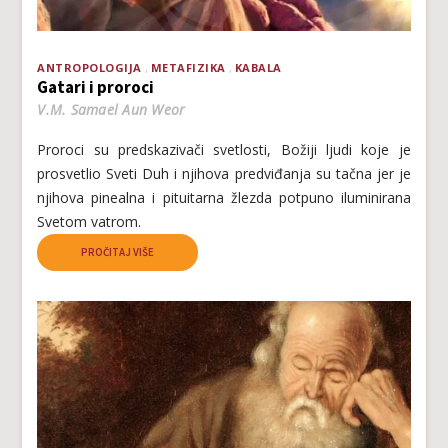
ANTROPOLOGIJA
METAFIZIKA
KABALA
Gatari i proroci
V.M. Samael Aun Weor
Proroci su predskazivači svetlosti, Božiji ljudi koje je
prosvetlio Sveti Duh i njihova predviđanja su tačna jer je
njihova pinealna i pituitarna žlezda potpuno iluminirana
Svetom vatrom.
PROČITAJ VIŠE