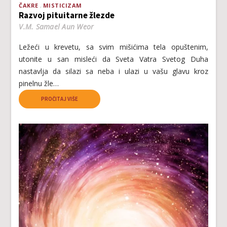
ČAKRE
MISTICIZAM
Razvoj pituitarne žlezde
V.M. Samael Aun Weor
Ležeći u krevetu, sa svim mišićima tela opuštenim,
utonite u san misleći da Sveta Vatra Svetog Duha
nastavlja da silazi sa neba i ulazi u vašu glavu kroz
pinelnu žle…
PROČITAJ VIŠE