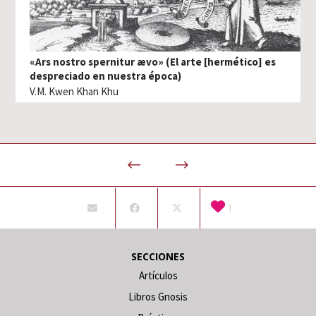
«Ars nostro spernitur ævo» (El arte [hermético] es
despreciado en nuestra época)
V.M. Kwen Khan Khu
1
SECCIONES
Artículos
Libros Gnosis