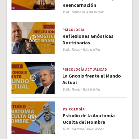
Reencarnación
Author
V.M. Samael Aun Weor
PSICOLOGÍA
Reflexiones Gnósticas
Doctrinarias
Author
V.M. Kwen Khan Khu
PSICOLOGÍA
ACTUALIDAD
La Gnosis frente al Mundo
Actual
Author
V.M. Kwen Khan Khu
PSICOLOGÍA
Estudio de la Anatomía
Oculta del Hombre
Author
V.M. Samael Aun Weor