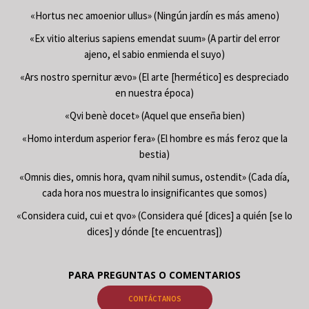
«Hortus nec amoenior ullus» (Ningún jardín es más ameno)
«Ex vitio alterius sapiens emendat suum» (A partir del error
ajeno, el sabio enmienda el suyo)
«Ars nostro spernitur ævo» (El arte [hermético] es despreciado
en nuestra época)
«Qvi benè docet» (Aquel que enseña bien)
«Homo interdum asperior fera» (El hombre es más feroz que la
bestia)
«Omnis dies, omnis hora, qvam nihil sumus, ostendit» (Cada día,
cada hora nos muestra lo insignificantes que somos)
«Considera cuid, cui et qvo» (Considera qué [dices] a quién [se lo
dices] y dónde [te encuentras])
PARA PREGUNTAS O COMENTARIOS
CONTÁCTANOS