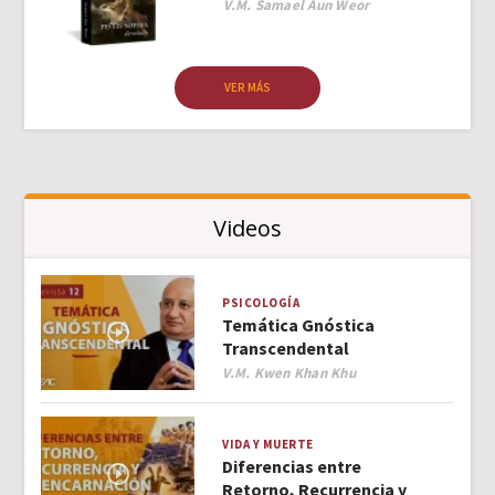
Author
V.M. Samael Aun Weor
VER MÁS
Videos
PSICOLOGÍA
Temática Gnóstica
Transcendental
Author
V.M. Kwen Khan Khu
VIDA Y MUERTE
Diferencias entre
Retorno, Recurrencia y