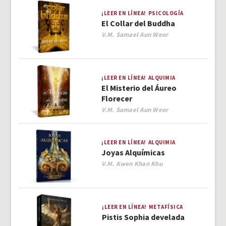
¡LEER EN LÍNEA!
PSICOLOGÍA
El Collar del Buddha
Author
V.M. Samael Aun Weor
¡LEER EN LÍNEA!
ALQUIMIA
El Misterio del Áureo
Florecer
Author
V.M. Samael Aun Weor
¡LEER EN LÍNEA!
ALQUIMIA
Joyas Alquímicas
Author
V.M. Kwen Khan Khu
¡LEER EN LÍNEA!
METAFÍSICA
Pistis Sophia develada