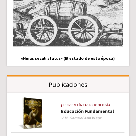
«Huius seculi status» (El estado de esta época)
Publicaciones
¡LEER EN LÍNEA!
PSICOLOGÍA
Educación Fundamental
Author
V.M. Samael Aun Weor