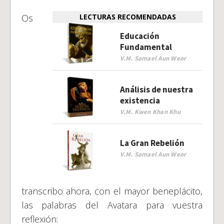
Os
LECTURAS RECOMENDADAS
Educación
Fundamental
V.M. Samael Aun Weor
Análisis de nuestra
existencia
V.M. Kwen Khan Khu
La Gran Rebelión
V.M. Samael Aun Weor
transcribo ahora, con el mayor beneplácito,
las palabras del Avatara para vuestra
reflexión: