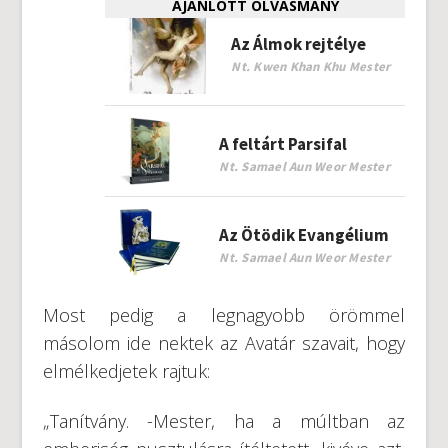
AJÁNLOTT OLVASMÁNY
Az Álmok rejtélye
Nt. Kwen Khan Khu Mester
A feltárt Parsifal
Nt. Samael Aun Weor Mester
Az Ötödik Evangélium
Nt. Samael Aun Weor Mester
Most pedig a legnagyobb örömmel
másolom ide nektek az Avatár szavait, hogy
elmélkedjetek rajtuk:
„Tanítvány. -Mester, ha a múltban az