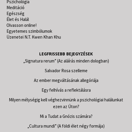
Pszichológia
Meditáció
Egészség
Élet és Halál
Olvasson online!
Egyetemes szimbólumok
Üzenetei N.T. Kwen Khan Khu
LEGFRISSEBB BEJEGYZÉSEK
„Signatura rerum” (Az aláírás minden dologban)
Salvador Rosa szelleme
Az ember megváltásának allegóriája
Egy felhívás a reflektálásra
Milyen mélységig kell véghezvinnünk a pszichológiai halálunkat
ezen az Úton?
Mi a Tudat a Gnózis számára?
„Cultura mundi” (A földi élet négy formája)