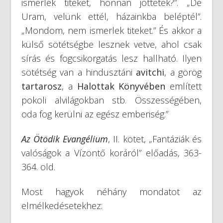
ismerlek titeket, honnan jöttetek?”. „De
Uram, velünk ettél, házainkba beléptél”.
„Mondom, nem ismerlek titeket.” És akkor a
külső sötétségbe lesznek vetve, ahol csak
sírás és fogcsikorgatás lesz hallható. Ilyen
sötétség van a hindusztáni
avitchi
, a görög
tartarosz
, a
Halottak Könyvében
említett
pokoli alvilágokban stb. Összességében,
oda fog kerülni az egész emberiség.”
Az Ötödik Evangélium
, II. kötet, „Fantáziák és
valóságok a Vízöntő koráról” előadás, 363-
364. old.
Most hagyok néhány mondatot az
elmélkedésetekhez: