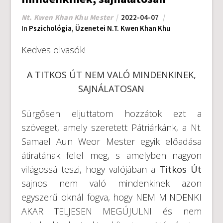
Nt. Kwen Khan Khu Mester
2022-04-07
In
Pszichológia
,
Üzenetei N.T. Kwen Khan Khu
Kedves olvasók!
A TITKOS ÚT NEM VALÓ MINDENKINEK,
SAJNÁLATOSAN
Sürgősen eljuttatom hozzátok ezt a
szöveget, amely szeretett Pátriárkánk, a Nt.
Samael Aun Weor Mester egyik előadása
átiratának felel meg, s amelyben nagyon
világossá teszi, hogy valójában a
Titkos Út
sajnos nem való mindenkinek azon
egyszerű oknál fogva, hogy NEM MINDENKI
AKAR TELJESEN MEGÚJULNI és nem