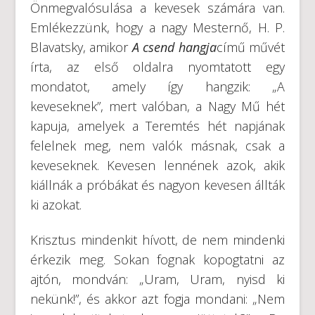
Önmegvalósulása a kevesek számára van.
Emlékezzünk, hogy a nagy Mesternő, H. P.
Blavatsky, amikor
A csend hangja
című művét
írta, az első oldalra nyomtatott egy
mondatot, amely így hangzik: „A
keveseknek”, mert valóban, a Nagy Mű hét
kapuja, amelyek a Teremtés hét napjának
felelnek meg, nem valók másnak, csak a
keveseknek. Kevesen lennének azok, akik
kiállnák a próbákat és nagyon kevesen állták
ki azokat.
Krisztus mindenkit hívott, de nem mindenki
érkezik meg. Sokan fognak kopogtatni az
ajtón, mondván: „Uram, Uram, nyisd ki
nekünk!”, és akkor azt fogja mondani: „Nem