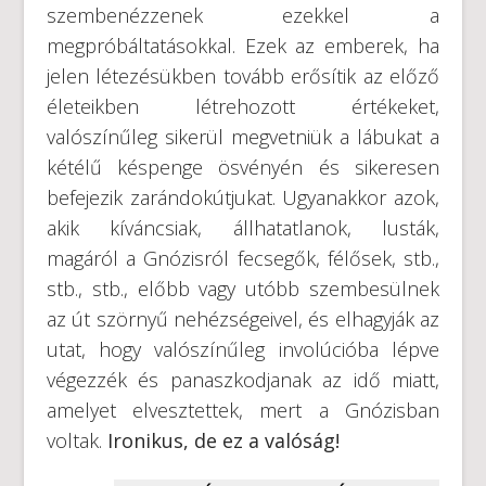
szembenézzenek ezekkel a
megpróbáltatásokkal. Ezek az emberek, ha
jelen létezésükben tovább erősítik az előző
életeikben létrehozott értékeket,
valószínűleg sikerül megvetniük a lábukat a
kétélű késpenge ösvényén és sikeresen
befejezik zarándokútjukat. Ugyanakkor azok,
akik kíváncsiak, állhatatlanok, lusták,
magáról a Gnózisról fecsegők, félősek, stb.,
stb., stb., előbb vagy utóbb szembesülnek
az út szörnyű nehézségeivel, és elhagyják az
utat, hogy valószínűleg involúcióba lépve
végezzék és panaszkodjanak az idő miatt,
amelyet elvesztettek, mert a Gnózisban
voltak.
Ironikus, de ez a valóság!