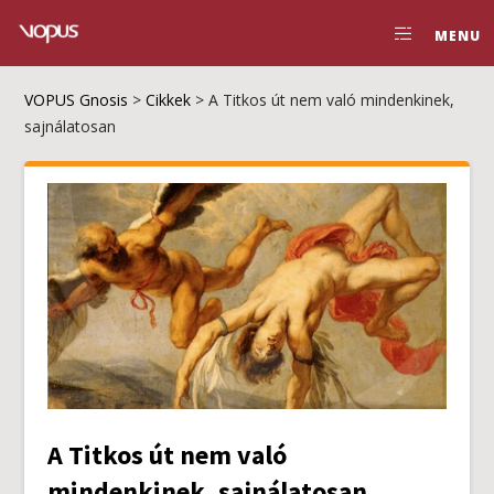
MENU
VOPUS Gnosis
>
Cikkek
>
A Titkos út nem való mindenkinek,
sajnálatosan
A Titkos út nem való
mindenkinek, sajnálatosan