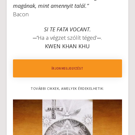
magának, mint amennyit talál.”
Bacon
SI TE FATA VOCANT.
─‘
Ha a végzet szólít téged’─.
KWEN KHAN KHU
ÍRJON MEGJEGYZÉST
TOVÁBBI CIKKEK, AMELYEK ÉRDEKELHETIK: