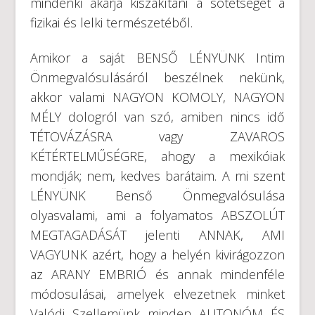
mindenki akarja kiszakítani a sötétséget a
fizikai és lelki természetéből.
Amikor a saját BENSŐ LÉNYÜNK Intim
Önmegvalósulásáról beszélnek nekünk,
akkor valami NAGYON KOMOLY, NAGYON
MÉLY dologról van szó, amiben nincs idő
TÉTOVÁZÁSRA vagy ZAVAROS
KÉTÉRTELMŰSÉGRE, ahogy a mexikóiak
mondják; nem, kedves barátaim. A mi szent
LÉNYÜNK Benső Önmegvalósulása
olyasvalami, ami a folyamatos ABSZOLÚT
MEGTAGADÁSÁT jelenti ANNAK, AMI
VAGYUNK azért, hogy a helyén kivirágozzon
az ARANY EMBRIÓ és annak mindenféle
módosulásai, amelyek elvezetnek minket
Valódi Szellemünk minden AUTONÓM ÉS