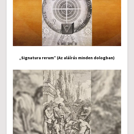
„Signatura rerum” (Az aláírás minden dologban)