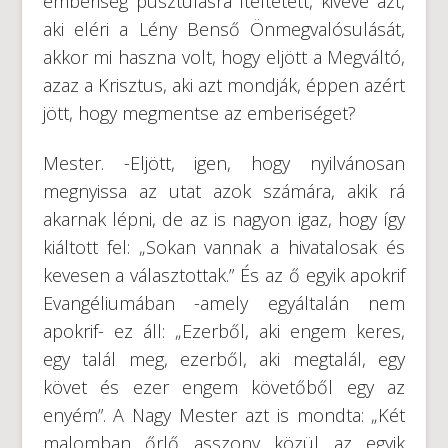
emberiség pusztulásra ítéltetett, kivéve azt,
aki eléri a Lény Benső Önmegvalósulását,
akkor mi haszna volt, hogy eljött a Megváltó,
azaz a Krisztus, aki azt mondják, éppen azért
jött, hogy megmentse az emberiséget?
Mester. -Eljött, igen, hogy nyilvánosan
megnyissa az utat azok számára, akik rá
akarnak lépni, de az is nagyon igaz, hogy így
kiáltott fel: „Sokan vannak a hivatalosak és
kevesen a választottak.” És az ő egyik apokrif
Evangéliumában -amely egyáltalán nem
apokrif- ez áll: „Ezerből, aki engem keres,
egy talál meg, ezerből, aki megtalál, egy
követ és ezer engem követőből egy az
enyém”. A Nagy Mester azt is mondta: „Két
malomban őrlő asszony közül az egyik