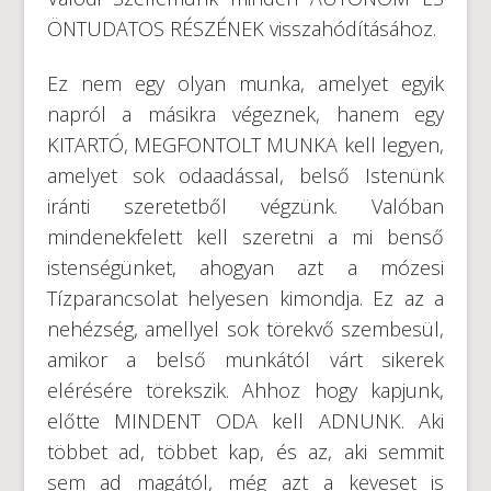
ÖNTUDATOS RÉSZÉNEK visszahódításához.
Ez nem egy olyan munka, amelyet egyik
napról a másikra végeznek, hanem egy
KITARTÓ, MEGFONTOLT MUNKA kell legyen,
amelyet sok odaadással, belső Istenünk
iránti szeretetből végzünk. Valóban
mindenekfelett kell szeretni a mi benső
istenségünket, ahogyan azt a mózesi
Tízparancsolat helyesen kimondja. Ez az a
nehézség, amellyel sok törekvő szembesül,
amikor a belső munkától várt sikerek
elérésére törekszik. Ahhoz hogy kapjunk,
előtte MINDENT ODA kell ADNUNK. Aki
többet ad, többet kap, és az, aki semmit
sem ad magától, még azt a keveset is