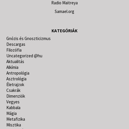
Radio Maitreya
Samael.org
KATEGÓRIÁK
Gnózis és Gnoszticizmus
Descargas
Filozófia
Uncategorized @hu
Aktualitás
Alkímia
Antropológia
Asztrológia
Életrajzok
Csakrák
Dimenziók
Vegyes
Kabbala
Mágia
Metafizika
Misztika