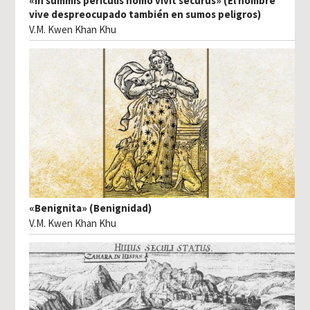
«In summis periculis homo vivit securus» (El hombre
vive despreocupado también en sumos peligros)
V.M. Kwen Khan Khu
«Benignita» (Benignidad)
V.M. Kwen Khan Khu