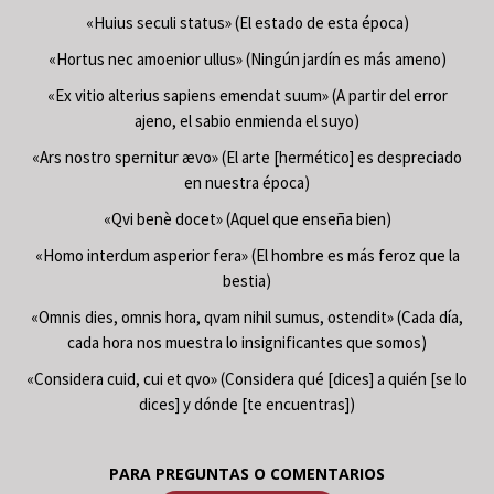
«Huius seculi status» (El estado de esta época)
«Hortus nec amoenior ullus» (Ningún jardín es más ameno)
«Ex vitio alterius sapiens emendat suum» (A partir del error
ajeno, el sabio enmienda el suyo)
«Ars nostro spernitur ævo» (El arte [hermético] es despreciado
en nuestra época)
«Qvi benè docet» (Aquel que enseña bien)
«Homo interdum asperior fera» (El hombre es más feroz que la
bestia)
«Omnis dies, omnis hora, qvam nihil sumus, ostendit» (Cada día,
cada hora nos muestra lo insignificantes que somos)
«Considera cuid, cui et qvo» (Considera qué [dices] a quién [se lo
dices] y dónde [te encuentras])
PARA PREGUNTAS O COMENTARIOS