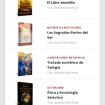
El Libro amarillo
Author
V.M. Samael Aun Weor
METAFÍSICA
MISTICISMO
Las Sagradas Partes del
Ser
Author
V.M. Kwen Khan Khu
¡LEER EN LÍNEA!
METAFÍSICA
Tratado esotérico de
Teúrgia
Author
V.M. Samael Aun Weor
ACTUALIDAD
Ética y Sociología
Gnóstica
Author
V.M. Samael Aun Weor