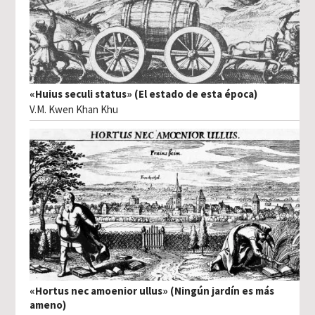
«Huius seculi status» (El estado de esta época)
V.M. Kwen Khan Khu
«Hortus nec amoenior ullus» (Ningún jardín es más
ameno)