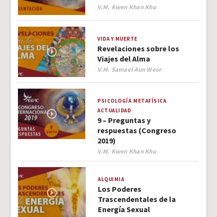
Author
V.M. Kwen Khan Khu
VIDA Y MUERTE
Revelaciones sobre los
Viajes del Alma
Author
V.M. Samael Aun Weor
PSICOLOGÍA
METAFÍSICA
ACTUALIDAD
9 – Preguntas y
respuestas (Congreso
2019)
Author
V.M. Kwen Khan Khu
ALQUIMIA
Los Poderes
Trascendentales de la
Energía Sexual