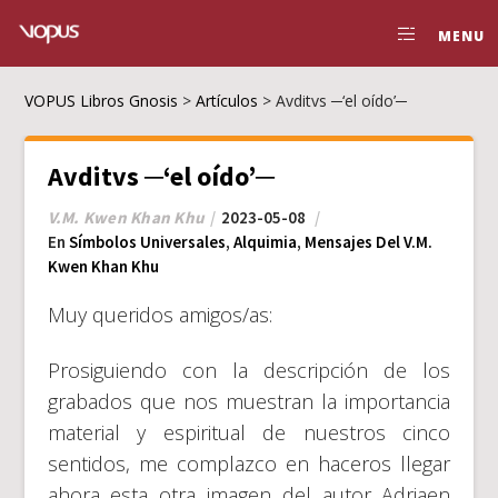
MENU
VOPUS Libros Gnosis
>
Artículos
>
Avditvs ─‘el oído’─
Avditvs ─‘el oído’─
V.M. Kwen Khan Khu
2023-05-08
En
Símbolos Universales
,
Alquimia
,
Mensajes Del V.M.
Kwen Khan Khu
Muy queridos amigos/as:
Prosiguiendo con la descripción de los
grabados que nos muestran la importancia
material y espiritual de nuestros cinco
sentidos, me complazco en haceros llegar
ahora esta otra imagen del autor Adriaen