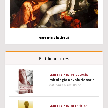
Mercurio y la virtud
Publicaciones
¡LEER EN LÍNEA!
PSICOLOGÍA
Psicología Revolucionaria
Author
V.M. Samael Aun Weor
¡LEER EN LÍNEA!
METAFÍSICA