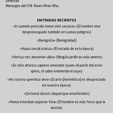
Diversas
Mensajes del V.M. Kwen Khan Khu
ENTRADAS RECIENTES
«In summis periculis homo vivit securus» (El hombre vive
despreocupado también en sumos peligros)
«Benignita» (Benignidad)
«Huius seculi status» (El estado de esta época)
«Hortus nec amoenior ullus» (Ningún jardín es más ameno)
«Ex vitio alterius sapiens emendat suum» (A partir del error
ajeno, el sabio enmienda el suyo)
«Ars nostro spernitur ævo» (El arte [hermético] es despreciado
en nuestra época)
«Qvi benè docet» (Aquel que enseña bien)
«Homo interdum asperior fera» (El hombre es más feroz que la
bestia)