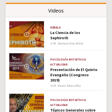
Videos
KÁBALA
La Ciencia de los
Sephiroth
Author
V.M. Samael Aun Weor
PSICOLOGÍA
METAFÍSICA
ACTUALIDAD
Presentación de El Quinto
Evangelio (Congreso
2019)
Author
V.M. Kwen Khan Khu
PSICOLOGÍA
METAFÍSICA
ACTUALIDAD
Tópicos Generales sobre