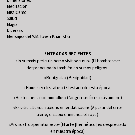
Dimensiones
Meditación
Misticismo
Salud
Magia
Diversas
Mensajes del V.M. Kwen Khan Khu
ENTRADAS RECIENTES
«In summis periculis homo vivit securus» (El hombre vive
despreocupado también en sumos peligros)
«Benignita» (Benignidad)
«Huius seculi status» (El estado de esta época)
«Hortus nec amoenior ullus» (Ningún jardín es más ameno)
«Ex vitio alterius sapiens emendat suum» (A partir del error
ajeno, el sabio enmienda el suyo)
«Ars nostro spernitur ævo» (El arte [hermético] es despreciado
en nuestra época)