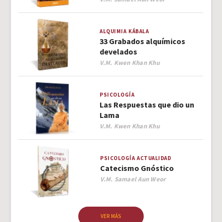
ALQUIMIA
KÁBALA
33 Grabados alquímicos
develados
Author
V.M. Kwen Khan Khu
PSICOLOGÍA
Las Respuestas que dio un
Lama
Author
V.M. Kwen Khan Khu
PSICOLOGÍA
ACTUALIDAD
Catecismo Gnóstico
Author
V.M. Samael Aun Weor
VER MÁS