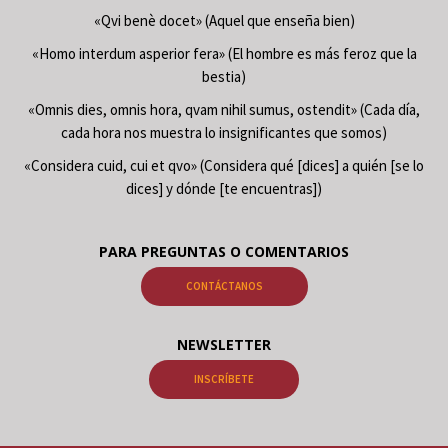
«Qvi benè docet» (Aquel que enseña bien)
«Homo interdum asperior fera» (El hombre es más feroz que la
bestia)
«Omnis dies, omnis hora, qvam nihil sumus, ostendit» (Cada día,
cada hora nos muestra lo insignificantes que somos)
«Considera cuid, cui et qvo» (Considera qué [dices] a quién [se lo
dices] y dónde [te encuentras])
PARA PREGUNTAS O COMENTARIOS
CONTÁCTANOS
NEWSLETTER
INSCRÍBETE