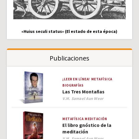
«Huius seculi status» (El estado de esta época)
Publicaciones
¡LEER EN LÍNEA!
METAFÍSICA
BIOGRAFÍAS
Las Tres Montañas
Author
V.M. Samael Aun Weor
METAFÍSICA
MEDITACIÓN
El libro gnóstico de la
meditación
Author
V.M. Samael Aun Weor