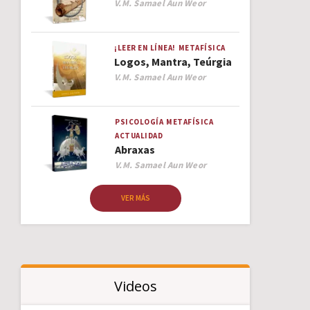
Author
V.M. Samael Aun Weor
¡LEER EN LÍNEA!
METAFÍSICA
Logos, Mantra, Teúrgia
Author
V.M. Samael Aun Weor
PSICOLOGÍA
METAFÍSICA
ACTUALIDAD
Abraxas
Author
V.M. Samael Aun Weor
VER MÁS
Videos