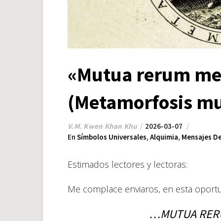
«Mutua rerum me
(Metamorfosis mu
V.M. Kwen Khan Khu
2026-03-07
En
Símbolos Universales
,
Alquimia
,
Mensajes De
Estimados lectores y lectoras:
Me complace enviaros, en esta oportu
…MUTUA RER