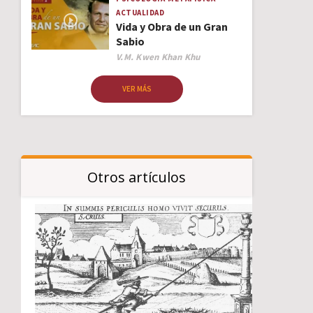
ACTUALIDAD
Vida y Obra de un Gran
Sabio
Author
V.M. Kwen Khan Khu
VER MÁS
Otros artículos