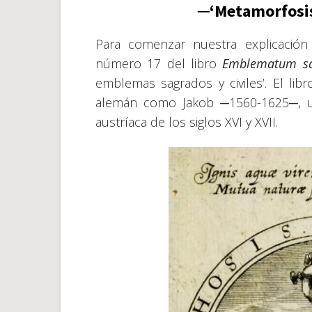
─‘Metamorfosis
Para comenzar nuestra explicació
número 17 del libro
Emblematum sac
emblemas sagrados y civiles’. El lib
alemán como Jakob ─1560-1625─, un e
austríaca de los siglos XVI y XVII.