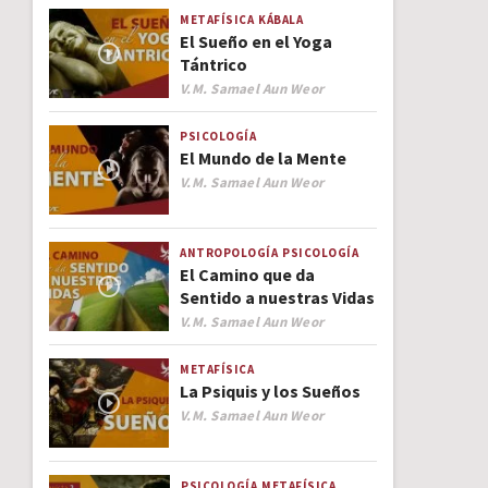
METAFÍSICA
KÁBALA
El Sueño en el Yoga
Tántrico
Author
V.M. Samael Aun Weor
PSICOLOGÍA
El Mundo de la Mente
Author
V.M. Samael Aun Weor
ANTROPOLOGÍA
PSICOLOGÍA
El Camino que da
Sentido a nuestras Vidas
Author
V.M. Samael Aun Weor
METAFÍSICA
La Psiquis y los Sueños
Author
V.M. Samael Aun Weor
PSICOLOGÍA
METAFÍSICA