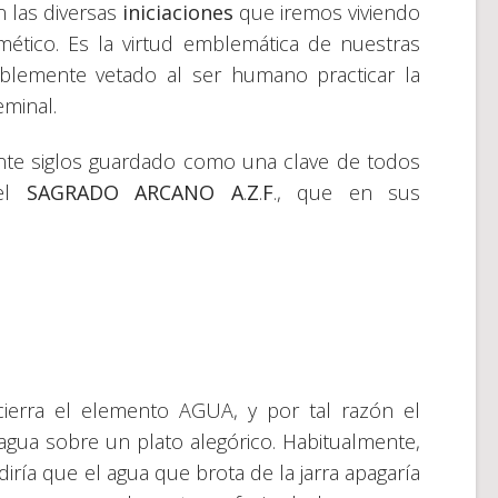
 las diversas
iniciaciones
que iremos viviendo
mético. Es la virtud emblemática de nuestras
riblemente vetado al ser humano practicar la
minal.
nte siglos guardado como una clave de todos
 el
SAGRADO ARCANO A
.
Z
.
F
., que en sus
ierra el elemento AGUA, y por tal razón el
agua sobre un plato alegórico. Habitualmente,
iría que el agua que brota de la jarra apagaría