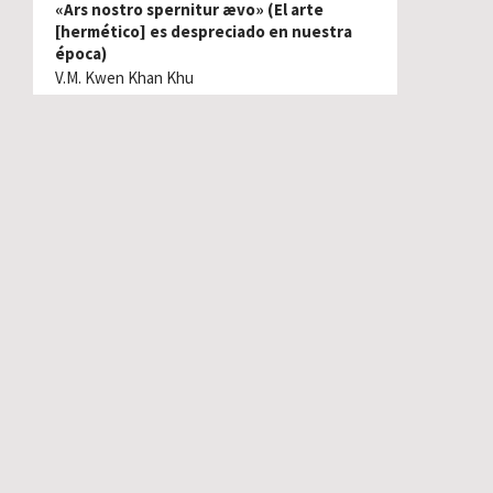
«Ars nostro spernitur ævo» (El arte
[hermético] es despreciado en nuestra
época)
V.M. Kwen Khan Khu