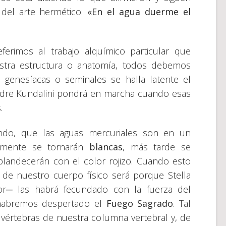
del arte hermético:
«En el agua duerme el
erimos al trabajo alquímico particular que
ra estructura o anatomía, todos debemos
genesíacas o seminales se halla latente el
adre Kundalini pondrá en marcha cuando esas
.
ndo, que las aguas mercuriales son en un
rmente se tornarán
blancas
, más tarde se
splandecerán con el color rojizo. Cuando esto
de nuestro cuerpo físico será porque Stella
ior─ las habrá fecundado con la fuerza del
, habremos despertado el
Fuego Sagrado
. Tal
vértebras de nuestra columna vertebral y, de