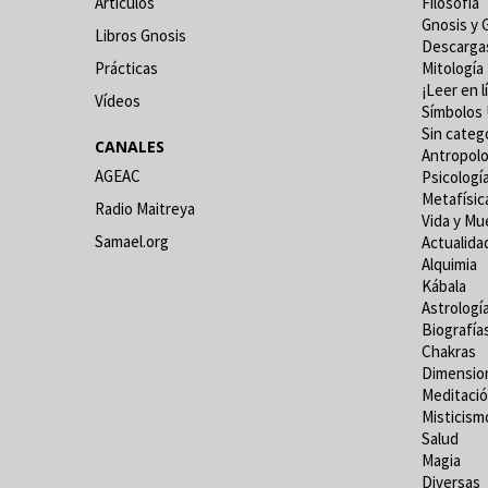
Artículos
Filosofía
Gnosis y 
Libros Gnosis
Descarga
Prácticas
Mitología
¡Leer en l
Vídeos
Símbolos 
Sin categ
CANALES
Antropolo
AGEAC
Psicologí
Metafísic
Radio Maitreya
Vida y Mu
Samael.org
Actualida
Alquimia
Kábala
Astrologí
Biografía
Chakras
Dimensio
Meditaci
Misticism
Salud
Magia
Diversas