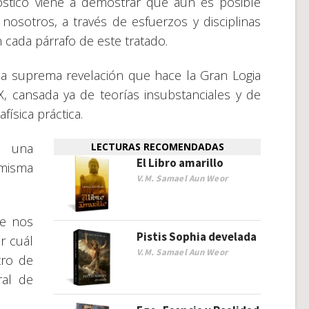
stico viene a demostrar que aún es posible
osotros, a través de esfuerzos y disciplinas
 cada párrafo de este tratado.
 la suprema revelación que hace la Gran Logia
, cansada ya de teorías insubstanciales y de
física práctica.
s una
LECTURAS RECOMENDADAS
El Libro amarillo
 misma
V.M. Samael Aun Weor
ue nos
Pistis Sophia develada
r cuál
V.M. Samael Aun Weor
tro de
ral de