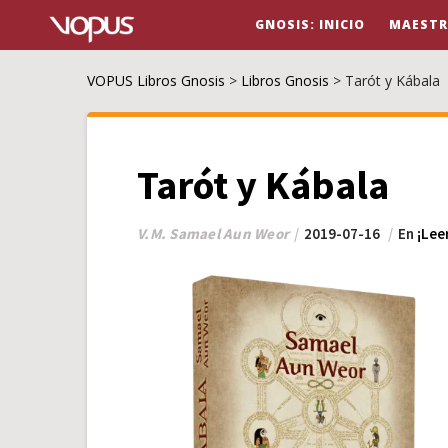
GNOSIS: INICIO
MAESTR
VOPUS Libros Gnosis
>
Libros Gnosis
>
Tarót y Kábala
Tarót y Kábala
V.M. Samael Aun Weor
2019-07-16
En
¡Lee