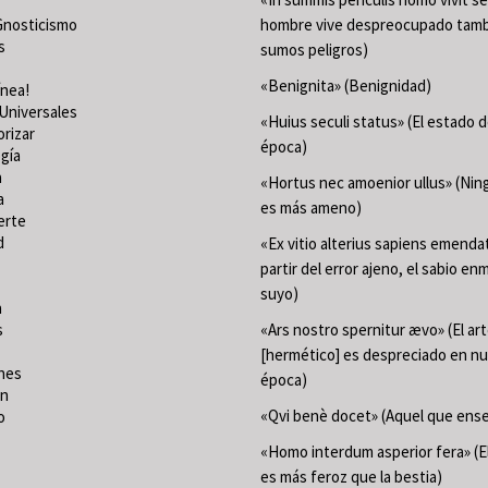
Gnosticismo
hombre vive despreocupado tamb
s
sumos peligros)
«Benignita» (Benignidad)
ínea!
Universales
«Huius seculi status» (El estado 
orizar
época)
gía
a
«Hortus nec amoenior ullus» (Ning
a
es más ameno)
erte
d
«Ex vitio alterius sapiens emenda
partir del error ajeno, el sabio en
suyo)
a
s
«Ars nostro spernitur ævo» (El ar
[hermético] es despreciado en n
nes
época)
ón
«Qvi benè docet» (Aquel que ense
o
«Homo interdum asperior fera» (
es más feroz que la bestia)