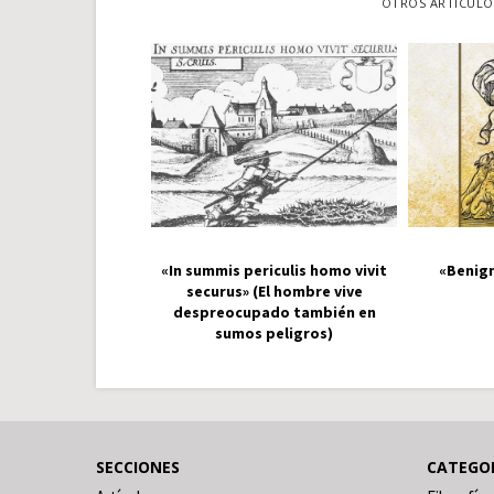
OTROS ARTÍCULOS
«In summis periculis homo vivit
«Benign
securus» (El hombre vive
despreocupado también en
sumos peligros)
SECCIONES
CATEGO