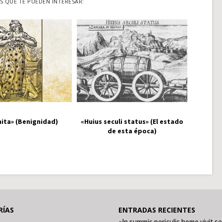
 QUE TE PUEDEN INTERESAR:
ita» (Benignidad)
«Huius seculi status» (El estado
de esta época)
RÍAS
ENTRADAS RECIENTES
«In summis periculis homo vivit se