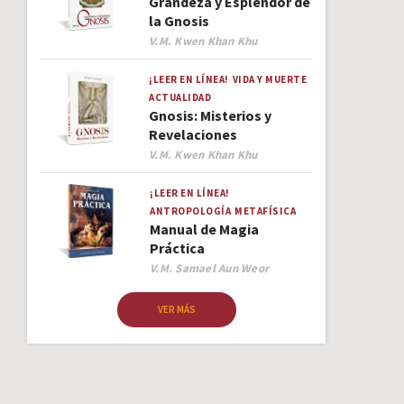
Grandeza y Esplendor de
la Gnosis
Author
V.M. Kwen Khan Khu
¡LEER EN LÍNEA!
VIDA Y MUERTE
ACTUALIDAD
Gnosis: Misterios y
Revelaciones
Author
V.M. Kwen Khan Khu
¡LEER EN LÍNEA!
ANTROPOLOGÍA
METAFÍSICA
Manual de Magia
Práctica
Author
V.M. Samael Aun Weor
VER MÁS