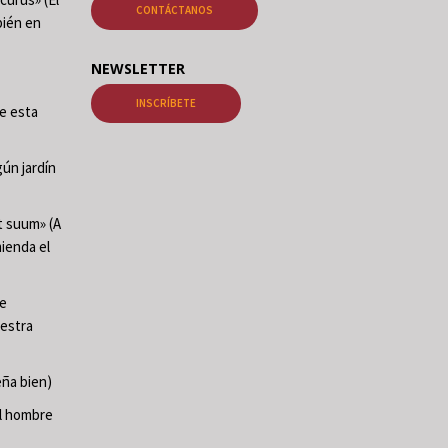
CONTÁCTANOS
ién en
NEWSLETTER
INSCRÍBETE
de esta
ún jardín
t suum» (A
mienda el
te
uestra
ña bien)
El hombre