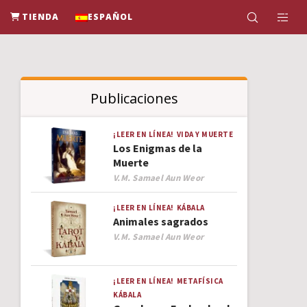
TIENDA
ESPAÑOL
Publicaciones
¡LEER EN LÍNEA!
VIDA Y MUERTE
Los Enigmas de la
Muerte
Author
V.M. Samael Aun Weor
¡LEER EN LÍNEA!
KÁBALA
Animales sagrados
Author
V.M. Samael Aun Weor
¡LEER EN LÍNEA!
METAFÍSICA
KÁBALA