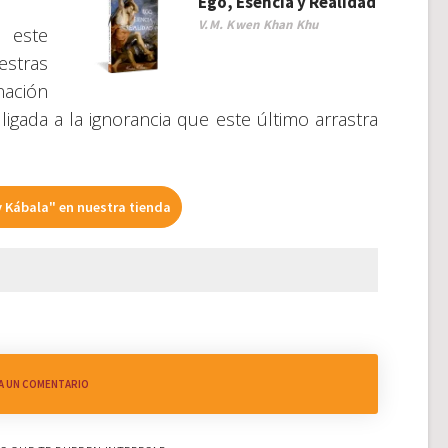
Ego, Esencia y Realidad
V.M. Kwen Khan Khu
e este
estras
nación
gada a la ignorancia que este último arrastra
 Kábala" en nuestra tienda
A UN COMENTARIO