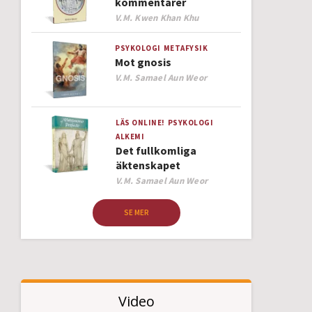
kommentarer
Author
V.M. Kwen Khan Khu
PSYKOLOGI
METAFYSIK
Mot gnosis
Author
V.M. Samael Aun Weor
LÄS ONLINE!
PSYKOLOGI
ALKEMI
Det fullkomliga
äktenskapet
Author
V.M. Samael Aun Weor
SE MER
Video