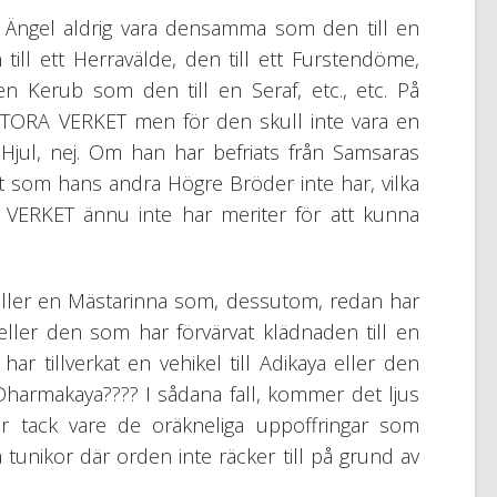
 Ängel aldrig vara densamma som den till en
 till ett Herravälde, den till ett Furstendöme,
en Kerub som den till en Seraf, etc., etc. På
STORA VERKET men för den skull inte vara en
Hjul, nej. Om han har befriats från Samsaras
t som hans andra Högre Bröder inte har, vilka
VERKET ännu inte har meriter för att kunna
ller en Mästarinna som, dessutom, redan har
eller den som har förvärvat klädnaden till en
 tillverkat en vehikel till Adikaya eller den
 Dharmakaya???? I sådana fall, kommer det ljus
 tack vare de oräkneliga uppoffringar som
la tunikor där orden inte räcker till på grund av