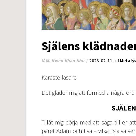
Själens klädnade
V.M. Kwen Khan Khu
2023-02-11
I
Metafys
Käraste läsare:
Det gläder mig att förmedla några ord t
SJÄLE
Tillåt mig börja med att säga till er a
paret Adam och Eva – vilka i själva v