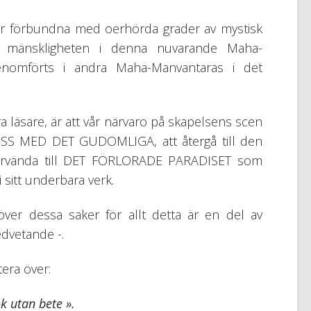
 är förbundna med oerhörda grader av mystisk
 mänskligheten i denna nuvarande Maha-
genomförts i andra Maha-Manvantaras i det
a läsare, är att vår närvaro på skapelsens scen
OSS MED DET GUDOMLIGA, att återgå till den
återvända till DET FÖRLORADE PARADISET som
 sitt underbara verk.
över dessa saker för allt detta är en del av
edvetande -.
ktera över:
k utan bete ».