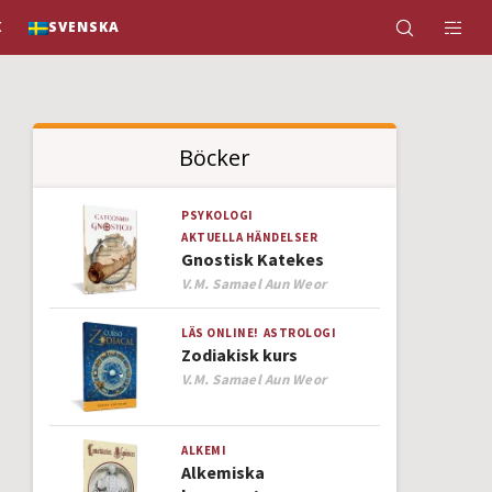
K
SVENSKA
Böcker
PSYKOLOGI
AKTUELLA HÄNDELSER
Gnostisk Katekes
Author
V.M. Samael Aun Weor
LÄS ONLINE!
ASTROLOGI
Zodiakisk kurs
Author
V.M. Samael Aun Weor
ALKEMI
Alkemiska