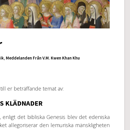
r
ik
,
Meddelanden Från V.M. Kwen Khan Khu
ill er beträffande temat av:
NS KLÄDNADER
tt, enligt det bibliska Genesis blev det edeniska
erket allegoriserar den lemuriska mänskligheten