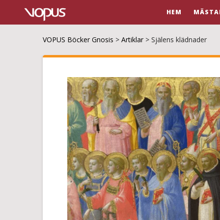
HEM
MÄSTA
VOPUS Böcker Gnosis
>
Artiklar
>
Själens klädnader