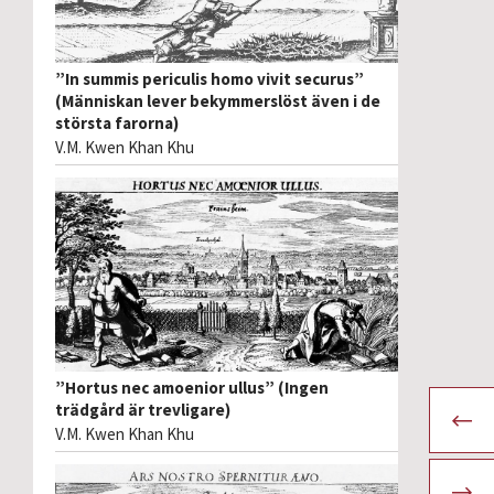
”In summis periculis homo vivit securus”
(Människan lever bekymmerslöst även i de
största farorna)
V.M. Kwen Khan Khu
”Hortus nec amoenior ullus” (Ingen
trädgård är trevligare)
V.M. Kwen Khan Khu