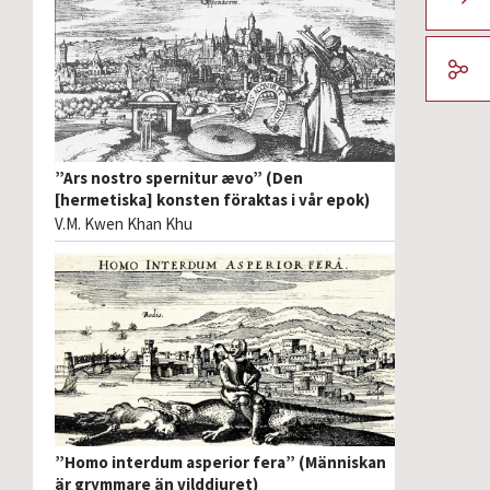
”Ars nostro spernitur ævo” (Den
[hermetiska] konsten föraktas i vår epok)
V.M. Kwen Khan Khu
”Homo interdum asperior fera” (Människan
är grymmare än vilddjuret)