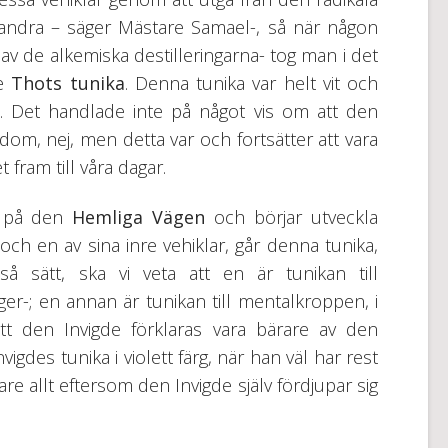
 andra – säger Mästare Samael-, så när någon
av de alkemiska destilleringarna- tog man i det
de
Thots tunika
. Denna tunika var helt vit och
t. Det handlade inte på något vis om att den
om, nej, men detta var och fortsätter att vara
 fram till våra dagar.
r på den
Hemliga Vägen
och börjar utveckla
 och en av sina inre vehiklar, går denna tunika,
så sätt, ska vi veta att en är tunikan till
rger-; en annan är tunikan till mentalkroppen, i
 att den Invigde förklaras vara bärare av den
gdes tunika i violett färg, när han väl har rest
are allt eftersom den Invigde själv fördjupar sig