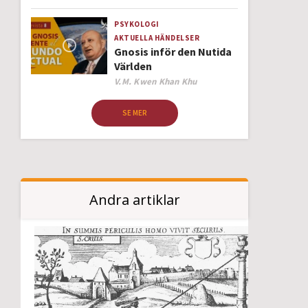
PSYKOLOGI
AKTUELLA HÄNDELSER
Gnosis inför den Nutida
Världen
Author
V.M. Kwen Khan Khu
SE MER
Andra artiklar