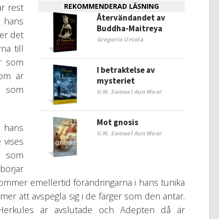
ar rest
REKOMMENDERAD LÄSNING
Återvändandet av
 hans
Buddha-Maitreya
ger det
Gregorio Urcola
a till
er som
I betraktelse av
som är
mysteriet
er som
V.M. Samael Aun Weor
Mot gnosis
r hans
V.M. Samael Aun Weor
e vises
n som
örjar
, kommer emellertid förändringarna i hans tunika
ommer att avspegla sig i de färger som den antar.
Herkules är avslutade och Adepten då är