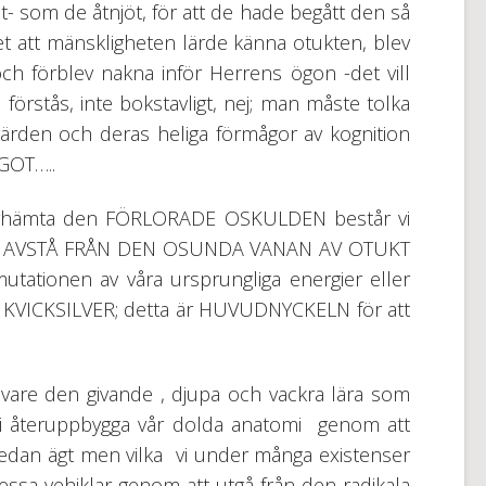
t- som de åtnjöt, för att de hade begått den så
 att mänskligheten lärde känna otukten, blev
h förblev nakna inför Herrens ögon -det vill
örstås, inte bokstavligt, nej; man måste tolka
värden och deras heliga förmågor av kognition
EGOT…..
 återhämta den FÖRLORADE OSKULDEN består vi
av att AVSTÅ FRÅN DEN OSUNDA VANAN AV OTUKT
ationen av våra ursprungliga energier eller
 KVICKSILVER; detta är HUVUDNYCKELN för att
ck vare den givande , djupa och vackra lära som
n vi återuppbygga vår dolda anatomi genom att
redan ägt men vilka vi under många existenser
 dessa vehiklar genom att utgå från den radikala