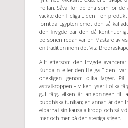
nollan. Såväl för de ena som för de
väckte den Heliga Elden – en produkt 
forntida Egypten emot den så kalla
den Invigde bar den då kontinuerlig
personen redan var en Mästare av visd
en tradition inom det Vita Brödraskapet
Allt eftersom den Invigde avancera
Kundalini eller den Heliga Elden i var
onekligen igenom olika färger. På 
astralkroppen – vilken lyser i olika fä
gul färg, vilken är anledningen till
buddhiska tunikan; en annan är den Invi
eldarna i sin kausala kropp; och så vid
mer och mer på den steniga stigen.