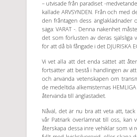
– utvisade från paradiset -medvetande
kallade ARVSYNDEN. Från och med det
den fråntagen dess änglaklädnader oc
säga: VARAT -. Denna nakenhet måste f
det som förlusten av deras själsliga 
för att då bli fångade i det DJURISKA 
Vi vet alla att det enda sättet att
fortsätter att bestå i handlingen 
och använda vetenskapen om transmut
de medeltida alkemisternas HEMLIGA
återvända till änglastadiet.
Nåväl, det är nu bra att veta att, ta
vår Patriark överlämnat till oss, ka
återskapa dessa inre vehiklar som vi 
fyllt med kvicksilveroxid, eller skapa