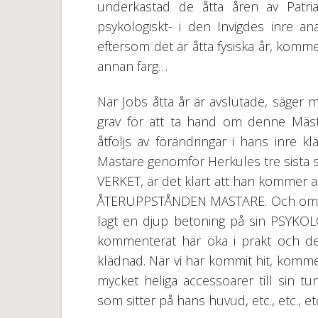
underkastad de åtta åren av Patri
psykologiskt- i den Invigdes inre an
eftersom det är åtta fysiska år, komm
annan färg…
När Jobs åtta år är avslutade, säger ma
grav för att ta hand om denne Mästar
åtföljs av förändringar i hans inre 
Mästare genomför Herkules tre sista s
VERKET, är det klart att han kommer a
ÅTERUPPSTÅNDEN MÄSTARE. Och om h
lagt en djup betoning på sin PSYKO
kommenterat här öka i prakt och det
klädnad. När vi har kommit hit, kommer
mycket heliga accessoarer till sin tu
som sitter på hans huvud, etc., etc., et