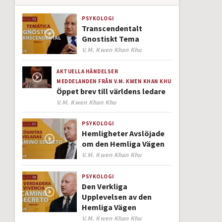
PSYKOLOGI
Transcendentalt
Gnostiskt Tema
Author
V.M. Kwen Khan Khu
AKTUELLA HÄNDELSER
MEDDELANDEN FRÅN V.M. KWEN KHAN KHU
Öppet brev till världens ledare
Author
V.M. Kwen Khan Khu
PSYKOLOGI
Hemligheter Avslöjade
om den Hemliga Vägen
Author
V.M. Kwen Khan Khu
PSYKOLOGI
Den Verkliga
Upplevelsen av den
Hemliga Vägen
Author
V.M. Kwen Khan Khu